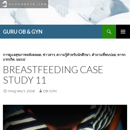
ค้นหา
GURU OB & GYN
ข้าม
เมนูหลัก
ไป
ยัง
เนื้อหา
การดูแลสุขภาพหลังคลอด
,
ข่าวสาร
,
ความรู้สำหรับนักศึกษา
,
คำถามที่พบบ่อย
,
ทารก
แรกเกิด
,
นมแม่
BREASTFEEDING CASE
STUDY 11
กรกฎาคม 5, 2018
OB-GYN