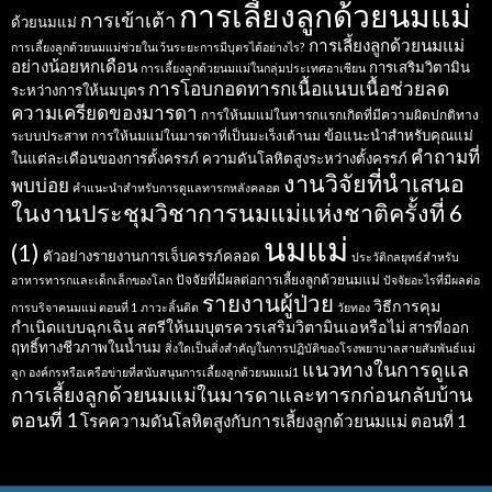
การเลี้ยงลูกด้วยนมแม่
การเข้าเต้า
ด้วยนมแม่
การเลี้ยงลูกด้วยนมแม่
การเลี้ยงลูกด้วยนมแม่ช่วยในเว้นระยะการมีบุตรได้อย่างไร?
อย่างน้อยหกเดือน
การเสริมวิตามิน
การเลี้ยงลูกด้วยนมแม่ในกลุ่มประเทศอาเซียน
การโอบกอดทารกเนื้อแนบเนื้อช่วยลด
ระหว่างการให้นมบุตร
ความเครียดของมารดา
การให้นมแม่ในทารกแรกเกิดที่มีความผิดปกติทาง
ข้อแนะนำสำหรับคุณแม่
ระบบประสาท
การให้นมแม่ในมารดาที่เป็นมะเร็งเต้านม
คำถามที่
ในแต่ละเดือนของการตั้งครรภ์
ความดันโลหิตสูงระหว่างตั้งครรภ์
งานวิจัยที่นำเสนอ
พบบ่อย
คำแนะนำสำหรับการดูแลทารกหลังคลอด
ในงานประชุมวิชาการนมแม่แห่งชาติครั้งที่ 6
นมแม่
(1)
ตัวอย่างรายงานการเจ็บครรภ์คลอด
ประวัติกลยุทธ์สำหรับ
ปัจจัยที่มีผลต่อการเลี้ยงลูกด้วยนมแม่
อาหารทารกและเด็กเล็กของโลก
ปัจจัยอะไรที่มีผลต่อ
รายงานผู้ป่วย
วิธีการคุม
การบริจาคนมแม่ ตอนที่ 1
ภาวะลิ้นติด
วัยทอง
กำเนิดแบบฉุกเฉิน
สตรีให้นมบุตรควรเสริมวิตามินเอหรือไม่
สารที่ออก
ฤทธิ์ทางชีวภาพในน้ำนม
สิ่งใดเป็นสิ่งสำคัญในการปฏิบัติของโรงพยาบาลสายสัมพันธ์แม่
แนวทางในการดูแล
ลูก
องค์กรหรือเครือข่ายที่สนับสนุนการเลี้ยงลูกด้วยนมแม่1
การเลี้ยงลูกด้วยนมแม่ในมารดาและทารกก่อนกลับบ้าน
ตอนที่ 1
โรคความดันโลหิตสูงกับการเลี้ยงลูกด้วยนมแม่ ตอนที่ 1