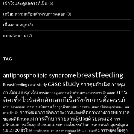
เข้าใจและดูแลครรภ์เป็น
(5)
เตรียมความพร้อมสำหรับการคลอด
(3)
เนื้องอกมดลูก
(3)
แบบสอบถาม
(7)
TAG
breastfeeding
antiphospholipid syndrome
case study
การคุมกำเนิด
การคุม
Breastfeeding case study
การ
กำเนิดแบบฉุกเฉิน
การจัดการดูแลการเจ็บหัวนมของมารดาหลังคลอด
ติดเชื้อไวรัสตับอักเสบบีเรื้อรังกับการตั้งครรภ์
การประเมินการเลี้ยงลูกด้วยนมแม่
การบริจาคนมแม่
การประเมินการให้นมลูกด้วยคะแนน
การพัฒนาการคิดภาระงานและผลิตภาพทางการพยาบาล
การเข้าเต้า
การศึกษารายงานผู้ป่วยด้วยตนเอง
ของคลินิกนมแม่
การ
สนับสนุนการเลี้ยงลูกด้วยนมแม่ระหว่างตั้งครรภ์ในการอบรมหลักสูตรผู้ดูแล
นมแม่ 20 ชั่วโมง
การหยุดเลี้ยงลูก
การสังเกตมารดาและทารกขณะให้นมแม่ ตอนที่ 1