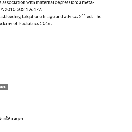
ts association with maternal depression: a meta-
MA 2010;303:1961-9.
nd
stfeeding telephone triage and advice. 2
ed. The
demy of Pediatrics 2016.
คลอด
่างให้นมบุตร