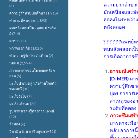
คลอดปกติไม่ได้ จะทำอย่างไร?
ความยากลำบากใ
(3)
มักเหนื่อยและอ่
ความรู้สำหรับนักศึกษา
(1,918)
ลดลงในระหว่าง
คำถามที่พบบ่อย
(1,893)
หลังคลอด
คุณพร้อมจะเป็น ?คุณแม่? หรือ
ยัง?
(4)
ตกขาว
(1)
? ? ? ? ? ?แพท
ทารกแรกเกิด
(1,826)
พบหลังคลอดเป็
ทำความรู้จักประจำเดือน
(2)
การเกิดอาการซึมเ
นมแม่
(2,594)
ภาวะแทรกซ้อนในระยะหลังค
อารมณ์เศร้า
ลอด
(5)
(D-MER)
มาร
มะเร็งปากมดลูก ภัยร้ายใกล้ตัว
ความรู้สึกข
ของสตรี
(10)
บุตร อาการเห
มะเร็งรังไข่
(7)
สาเหตุของอาก
มะเร็งเต้านม
(22)
ระดับที่ลดลง
รูปภาพความรู้ทางการแพทย์
ภาวะซึมเศร้
(12)
มารดาจะมีอา
วัยทอง
(6)
หลับ อาการนี
วิตามิน อี : ยาเสริมสุขภาพ?
(1)
ขึ้นและหายไป