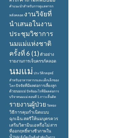
ครรภ์
คำแนะนำสำหรับการดูแลทารก
งานวิจัยที่
หลังคลอด
นำเสนอในงาน
ประชุมวิชาการ
นมแม่แห่งชาติ
ครั้งที่ 6 (1)
ตัวอย่าง
รายงานการเจ็บครรภ์คลอด
นมแม่
ประวัติกลยุทธ์
สำหรับอาหารทารกและเด็กเล็กของ
ปัจจัยที่มีผลต่อการเลี้ยงลูก
โลก
ด้วยนมแม่
ปัจจัยอะไรที่มีผลต่อการ
บริจาคนมแม่ ตอนที่ 1
ภาวะลิ้นติด
รายงานผู้ป่วย
วัยทอง
วิธีการคุมกำเนิดแบบ
ฉุกเฉิน
สตรีให้นมบุตรควร
เสริมวิตามินเอหรือไม่
สาร
ที่ออกฤทธิ์ทางชีวภาพใน
น้ำนม
สิ่งใดเป็นสิ่งสำคัญในการ