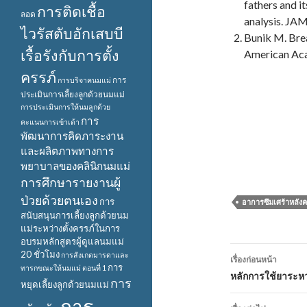
fathers and i
การติดเชื้อ
ลอด
analysis. JA
ไวรัสตับอักเสบบี
Bunik M. Brea
เรื้อรังกับการตั้ง
American Aca
ครรภ์
การ
การบริจาคนมแม่
ประเมินการเลี้ยงลูกด้วยนมแม่
การประเมินการให้นมลูกด้วย
การ
คะแนนการเข้าเต้า
พัฒนาการคิดภาระงาน
และผลิตภาพทางการ
พยาบาลของคลินิกนมแม่
การศึกษารายงานผู้
ป่วยด้วยตนเอง
การ
อาการซึมเศร้าหลัง
สนับสนุนการเลี้ยงลูกด้วยนม
แม่ระหว่างตั้งครรภ์ในการ
อบรมหลักสูตรผู้ดูแลนมแม่
เมนู
20 ชั่วโมง
การสังเกตมารดาและ
เรื่องก่อนหน้า
การ
ทารกขณะให้นมแม่ ตอนที่ 1
นำทาง
หลักการใช้ยาระหว
การ
หยุดเลี้ยงลูกด้วยนมแม่
เรื่อง
การ