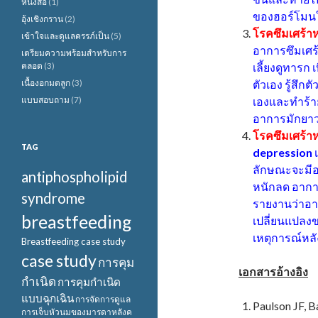
หนังสือ
(1)
ของฮอร์โมน
อุ้งเชิงกราน
(2)
โรคซึมเศร้า
เข้าใจและดูแลครรภ์เป็น
(5)
อาการซึมเศร้
เตรียมความพร้อมสำหรับการ
คลอด
(3)
เลี้ยงดูทารก
เนื้องอกมดลูก
(3)
ตัวเอง รู้สึก
แบบสอบถาม
(7)
เองและทำร้าย
อาการมักยาว
โรคซึมเศร้า
TAG
depression
เ
ลักษณะจะมีอา
antiphospholipid
หนักลด อากา
syndrome
รายงานว่าอาจ
breastfeeding
เปลี่ยนแปลง
เหตุการณ์หล
Breastfeeding case study
case study
การคุม
เอกสารอ้างอิง
กำเนิด
การคุมกำเนิด
แบบฉุกเฉิน
การจัดการดูแล
Paulson JF, 
การเจ็บหัวนมของมารดาหลังค