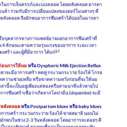
นการเจ็บครรภ์และเบ่งคลอด โดยหลังคลอด มารดา
อนล้า ร่วมกับมีการเปลี่ยนแปลงของฮอร์โมนต่างๆ ที่
หลังคลอด จึงมักพบอาการซึมเศร้าได้บ่อยในมารดา
ย์หรือบุคลากรทางการแพทย์อาจแยกอาการซึมเศร้าที่
น 4 ลักษณะตามความรุนแรงของอาการ ระยะเวลา
1
,2
ศร้า และผู้ที่มีอาการ ได้แก่
ก่อนการให้นม
หรือ
Dysphoric Milk Ejection Reflux
ดาจะมีอาการเศร้า หดหู่ กระวนกระวาย ร้องไห้ โกรธ
าดความช่วยเหลือ หรือขาดความหวังก่อนที่จะให้นม
ล่านี้จะเป็นอยู่เพียงแค่สองหรือสามนาทีแล้วหายไป
ารซึมเศร้าเชื่อว่าเกิดจากโดปามีน (dopamine) จะมี
าหลังคลอด
หรือ
Postpartum blues หรือ baby blues
การเศร้า กระวนกระวาย ร้องไห้ ขาดสมาธิ นอนไม่
้มักพบในช่วง 2-3 วันหลังคลอด โดยอาการจะค่อยๆ ดี
ในสองสัปดาห์ สาเหตุเชื่อว่าเป็นจากการลดระดับ