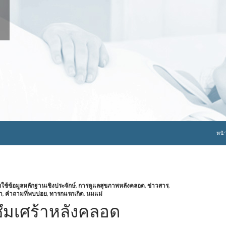
ข้าม
หน้
้ข้อมูลหลักฐานเชิงประจักษ์
,
การดูแลสุขภาพหลังคลอด
,
ข่าวสาร
,
า
,
คำถามที่พบบ่อย
,
ทารกแรกเกิด
,
นมแม่
ึมเศร้าหลังคลอด