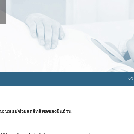
ข้าม
หน้
กับ: นมแม่ช่วยลดอิทธิพลของยีนอ้วน