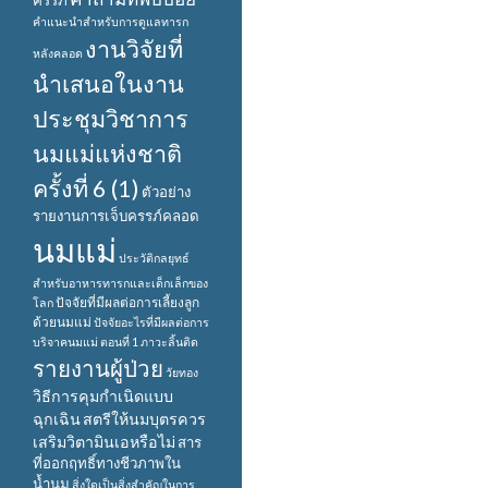
ครรภ์
คำแนะนำสำหรับการดูแลทารก
งานวิจัยที่
หลังคลอด
นำเสนอในงาน
ประชุมวิชาการ
นมแม่แห่งชาติ
ครั้งที่ 6 (1)
ตัวอย่าง
รายงานการเจ็บครรภ์คลอด
นมแม่
ประวัติกลยุทธ์
สำหรับอาหารทารกและเด็กเล็กของ
ปัจจัยที่มีผลต่อการเลี้ยงลูก
โลก
ด้วยนมแม่
ปัจจัยอะไรที่มีผลต่อการ
บริจาคนมแม่ ตอนที่ 1
ภาวะลิ้นติด
รายงานผู้ป่วย
วัยทอง
วิธีการคุมกำเนิดแบบ
ฉุกเฉิน
สตรีให้นมบุตรควร
เสริมวิตามินเอหรือไม่
สาร
ที่ออกฤทธิ์ทางชีวภาพใน
น้ำนม
สิ่งใดเป็นสิ่งสำคัญในการ