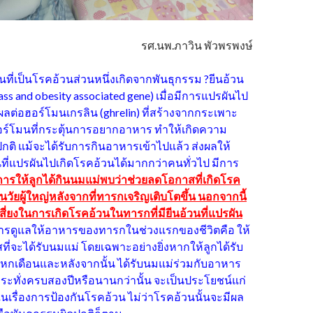
รศ.นพ.ภาวิน พัวพรพงษ์
นที่เป็นโรคอ้วนส่วนหนึ่งเกิดจากพันธุกรรม ?ยีนอ้วน
ass and obesity associated gene) เมื่อมีการแปรผันไป
ลต่อฮอร์โมนเกรลิน (ghrelin) ที่สร้างจากกระเพาะ
ฮอร์โมนที่กระตุ้นการอยากอาหาร ทำให้เกิดความ
ติ แม้จะได้รับการกินอาหารเข้าไปแล้ว ส่งผลให้
วนที่แปรผันไปเกิดโรคอ้วนได้มากกว่าคนทั่วไป มีการ
การให้ลูกได้กินนมแม่พบว่าช่วยลดโอกาสที่เกิดโรค
วัยผู้ใหญ่หลังจากที่ทารกเจริญเติบโตขึ้น นอกจากนี้
ี่ยงในการเกิดโรคอ้วนในทารกที่มียีนอ้วนที่แปรผัน
 การดูแลให้อาหารของทารกในช่วงแรกของชีวิตคือ ให้
ี่จะได้รับนมแม่ โดยเฉพาะอย่างยิ่งหากให้ลูกได้รับ
วหกเดือนและหลังจากนั้น ได้รับนมแม่ร่วมกับอาหาร
ระทั่งครบสองปีหรือนานกว่านั้น จะเป็นประโยชน์แก่
เรื่องการป้องกันโรคอ้วน ไม่ว่าโรคอ้วนนั้นจะมีผล