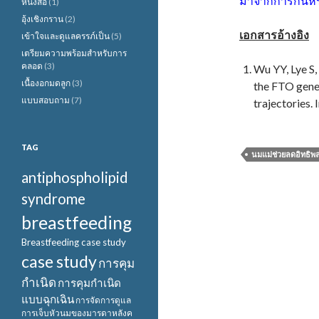
มาจากการกินหรื
หนังสือ
(1)
อุ้งเชิงกราน
(2)
เอกสารอ้างอิง
เข้าใจและดูแลครรภ์เป็น
(5)
เตรียมความพร้อมสำหรับการ
คลอด
(3)
Wu YY, Lye S, 
เนื้องอกมดลูก
(3)
the FTO gene
แบบสอบถาม
(7)
trajectories.
TAG
นมแม่ช่วยลดอิทธิพ
antiphospholipid
syndrome
breastfeeding
Breastfeeding case study
case study
การคุม
กำเนิด
การคุมกำเนิด
แบบฉุกเฉิน
การจัดการดูแล
การเจ็บหัวนมของมารดาหลังค