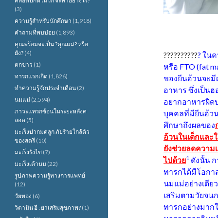
คลอดปกติไม่ได้ จะทำอย่างไร?
(3)
ความรู้สำหรับนักศึกษา
(1,918)
คำถามที่พบบ่อย
(1,893)
คุณพร้อมจะเป็น ?คุณแม่? หรือ
ยัง?
(4)
??????????
? ในค
ตกขาว
(1)
หรือ FTO (fat m
ทารกแรกเกิด
(1,826)
ของยีนอ้วนจะมีผ
ทำความรู้จักประจำเดือน
(2)
อาหาร ซึ่งเป็น
นมแม่
(2,594)
อยากอาหารผิดปก
ภาวะแทรกซ้อนในระยะหลังค
บุคคลที่มียีนอ้
ลอด
(5)
ศึกษาถึงผลของ
มะเร็งปากมดลูก ภัยร้ายใกล้ตัว
อ้วนในเด็กและใน
ของสตรี
(10)
ยังช่วยลดความเส
มะเร็งรังไข่
(7)
1
ไปด้วย
ดังนั้น
มะเร็งเต้านม
(22)
ทารกได้มีโอกาสท
รูปภาพความรู้ทางการแพทย์
นมแม่อย่างเดีย
(12)
เสริมตามวัยจนก
วัยทอง
(6)
ทารกอย่างมากใน
วิตามิน อี : ยาเสริมสุขภาพ?
(1)