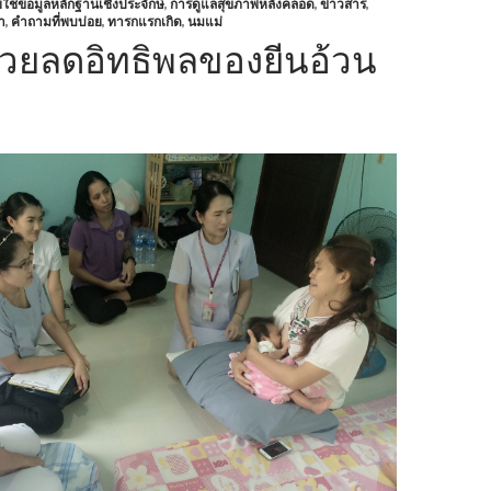
้ข้อมูลหลักฐานเชิงประจักษ์
,
การดูแลสุขภาพหลังคลอด
,
ข่าวสาร
,
า
,
คำถามที่พบบ่อย
,
ทารกแรกเกิด
,
นมแม่
่วยลดอิทธิพลของยีนอ้วน