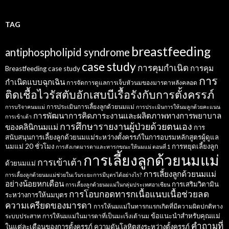
TAG
breastfeeding
antiphospholipid syndrome
case study
การคุมกำเนิด
การคุม
Breastfeeding case study
การ
กำเนิดแบบฉุกเฉิน
การจัดการดูแลการเจ็บหัวนมของมารดาหลังคลอด
ติดเชื้อไวรัสตับอักเสบบีเรื้อรังกับการตั้งครรภ์
การประเมินการเลี้ยงลูกด้วยนมแม่
การบริจาคนมแม่
การประเมินการให้นมลูกด้วยคะแนน
การพัฒนาการคิดภาระงานและผลิตภาพทางการพยาบาล
การเข้าเต้า
การศึกษารายงานผู้ป่วยด้วยตนเอง
ของคลินิกนมแม่
การ
สนับสนุนการเลี้ยงลูกด้วยนมแม่ระหว่างตั้งครรภ์ในการอบรมหลักสูตรผู้ดูแล
นมแม่ 20 ชั่วโมง
การหยุดเลี้ยงลูก
การสังเกตมารดาและทารกขณะให้นมแม่ ตอนที่ 1
การเลี้ยงลูกด้วยนมแม่
การเข้าเต้า
ด้วยนมแม่
การเลี้ยงลูกด้วยนมแม่
การเลี้ยงลูกด้วยนมแม่ช่วยในเว้นระยะการมีบุตรได้อย่างไร?
อย่างน้อยหกเดือน
การเสริมวิตามิน
การเลี้ยงลูกด้วยนมแม่ในกลุ่มประเทศอาเซียน
การโอบกอดทารกเนื้อแนบเนื้อช่วยลด
ระหว่างการให้นมบุตร
ความเครียดของมารดา
การให้นมแม่ในทารกแรกเกิดที่มีความผิดปกติทาง
ข้อแนะนำสำหรับคุณแม่
ระบบประสาท
การให้นมแม่ในมารดาที่เป็นมะเร็งเต้านม
คำถามที่
ในแต่ละเดือนของการตั้งครรภ์
ความดันโลหิตสูงระหว่างตั้งครรภ์