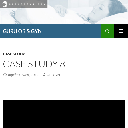
ค้นหา
GURU OB & GYN
ข้าม
เมนูหลัก
ไป
ยัง
เนื้อหา
CASE STUDY
CASE STUDY 8
พฤศจิกายน 25, 2012
OB-GYN
ตัว
เล่น
ไฟล์
วิดีโอ