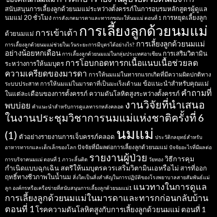
สนับสนุนการเลี้ยงลูกด้วยนมแม่ระหว่างตั้งครรภ์ในการอบรมหลักสูตรผู้ดูแล
นมแม่ 20 ชั่วโมง
การหยุดเลี้ยงลูก
การสังเกตมารดาและทารกขณะให้นมแม่ ตอนที่ 1
การเลี้ยงลูกด้วยนมแม่
การเข้าเต้า
ด้วยนมแม่
การเลี้ยงลูกด้วยนมแม่
การเลี้ยงลูกด้วยนมแม่ช่วยในเว้นระยะการมีบุตรได้อย่างไร?
อย่างน้อยหกเดือน
การเสริมวิตามิน
การเลี้ยงลูกด้วยนมแม่ในกลุ่มประเทศอาเซียน
การโอบกอดทารกเนื้อแนบเนื้อช่วยลด
ระหว่างการให้นมบุตร
ความเครียดของมารดา
การให้นมแม่ในทารกแรกเกิดที่มีความผิดปกติทาง
ข้อแนะนำสำหรับคุณแม่
ระบบประสาท
การให้นมแม่ในมารดาที่เป็นมะเร็งเต้านม
คำถามที่
ในแต่ละเดือนของการตั้งครรภ์
ความดันโลหิตสูงระหว่างตั้งครรภ์
งานวิจัยที่นำเสนอ
พบบ่อย
คำแนะนำสำหรับการดูแลทารกหลังคลอด
ในงานประชุมวิชาการนมแม่แห่งชาติครั้งที่ 6
นมแม่
(1)
ตัวอย่างรายงานการเจ็บครรภ์คลอด
ประวัติกลยุทธ์สำหรับ
ปัจจัยที่มีผลต่อการเลี้ยงลูกด้วยนมแม่
อาหารทารกและเด็กเล็กของโลก
ปัจจัยอะไรที่มีผลต่อ
รายงานผู้ป่วย
วิธีการคุม
การบริจาคนมแม่ ตอนที่ 1
ภาวะลิ้นติด
วัยทอง
กำเนิดแบบฉุกเฉิน
สตรีให้นมบุตรควรเสริมวิตามินเอหรือไม่
สารที่ออก
ฤทธิ์ทางชีวภาพในน้ำนม
สิ่งใดเป็นสิ่งสำคัญในการปฏิบัติของโรงพยาบาลสายสัมพันธ์แม่
แนวทางในการดูแล
ลูก
องค์กรหรือเครือข่ายที่สนับสนุนการเลี้ยงลูกด้วยนมแม่1
การเลี้ยงลูกด้วยนมแม่ในมารดาและทารกก่อนกลับบ้าน
ตอนที่ 1
โรคความดันโลหิตสูงกับการเลี้ยงลูกด้วยนมแม่ ตอนที่ 1