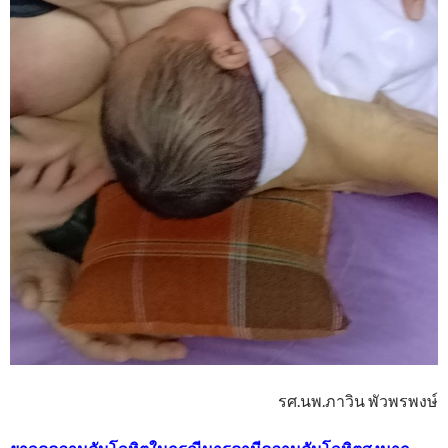
รศ.นพ.ภาวิน พัวพรพงษ์