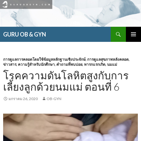
ค้นหา
GURU OB & GYN
ข้าม
เมนูหลัก
ไป
ยัง
เนื้อหา
การดูแลการคลอดโดยใช้ข้อมูลหลักฐานเชิงประจักษ์
,
การดูแลสุขภาพหลังคลอด
,
ข่าวสาร
,
ความรู้สำหรับนักศึกษา
,
คำถามที่พบบ่อย
,
ทารกแรกเกิด
,
นมแม่
โรคความดันโลหิตสูงกับการ
เลี้ยงลูกด้วยนมแม่ ตอนที่ 6
มกราคม 26, 2020
OB-GYN