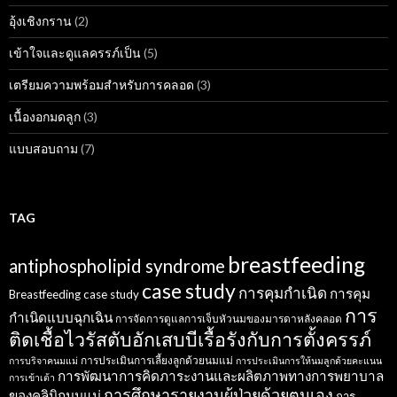
อุ้งเชิงกราน
(2)
เข้าใจและดูแลครรภ์เป็น
(5)
เตรียมความพร้อมสำหรับการคลอด
(3)
เนื้องอกมดลูก
(3)
แบบสอบถาม
(7)
TAG
breastfeeding
antiphospholipid syndrome
case study
การคุมกำเนิด
การคุม
Breastfeeding case study
การ
กำเนิดแบบฉุกเฉิน
การจัดการดูแลการเจ็บหัวนมของมารดาหลังคลอด
ติดเชื้อไวรัสตับอักเสบบีเรื้อรังกับการตั้งครรภ์
การประเมินการเลี้ยงลูกด้วยนมแม่
การบริจาคนมแม่
การประเมินการให้นมลูกด้วยคะแนน
การพัฒนาการคิดภาระงานและผลิตภาพทางการพยาบาล
การเข้าเต้า
การศึกษารายงานผู้ป่วยด้วยตนเอง
ของคลินิกนมแม่
การ