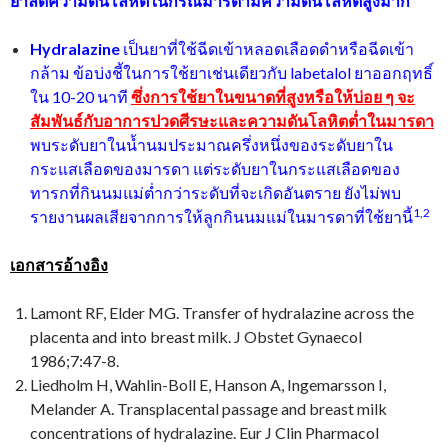
ยาลดความดันโลหิตในกรณีมารดามีความดันโลหิตสูงมาก
Hydralazine
เป็นยาที่ใช้ฉีดเข้าหลอดเลือดดำหรือฉีดเข้า
กล้าม ข้อบ่งชี้ในการใช้ยาเช่นเดียวกับ labetalol ยาออกฤทธิ์
ใน 10-20 นาที
ซึ่งการใช้ยาในขนาดที่สูงหรือให้บ่อย ๆ จะ
สัมพันธ์กับอาการปวดศีรษะและความดันโลหิตต่ำในมารดา
พบระดับยาในน้ำนมประมาณครึ่งหนึ่งของระดับยาใน
กระแสเลือดของมารดา แต่ระดับยาในกระแสเลือดของ
ทารกที่กินนมแม่ต่ำกว่าระดับที่จะเกิดอันตราย ยังไม่พบ
1
,2
รายงานผลเสียจากการให้ลูกกินนมแม่ในมารดาที่ใช้ยานี้
เอกสารอ้างอิง
Lamont RF, Elder MG. Transfer of hydralazine across the
placenta and into breast milk. J Obstet Gynaecol
1986;7:47-8.
Liedholm H, Wahlin-Boll E, Hanson A, Ingemarsson I,
Melander A. Transplacental passage and breast milk
concentrations of hydralazine. Eur J Clin Pharmacol