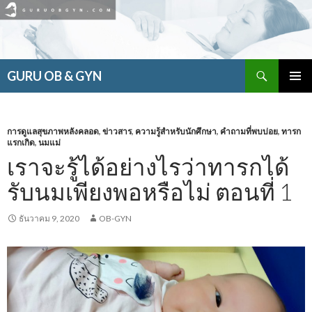
ค้นหา
GURU OB & GYN
ข้าม
เมนูหลัก
ไป
ยัง
เนื้อหา
การดูแลสุขภาพหลังคลอด
,
ข่าวสาร
,
ความรู้สำหรับนักศึกษา
,
คำถามที่พบบ่อย
,
ทารก
แรกเกิด
,
นมแม่
เราจะรู้ได้อย่างไรว่าทารกได้
รับนมเพียงพอหรือไม่ ตอนที่ 1
ธันวาคม 9, 2020
OB-GYN