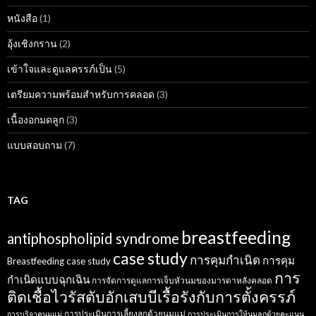
หนังสือ
(1)
อุ้งเชิงกราน
(2)
เข้าใจและดูแลครรภ์เป็น
(5)
เตรียมความพร้อมสำหรับการคลอด
(3)
เนื้องอกมดลูก
(3)
แบบสอบถาม
(7)
TAG
breastfeeding
antiphospholipid syndrome
case study
การคุมกำเนิด
การคุม
Breastfeeding case study
การ
กำเนิดแบบฉุกเฉิน
การจัดการดูแลการเจ็บหัวนมของมารดาหลังคลอด
ติดเชื้อไวรัสตับอักเสบบีเรื้อรังกับการตั้งครรภ์
การประเมินการเลี้ยงลูกด้วยนมแม่
การบริจาคนมแม่
การประเมินการให้นมลูกด้วยคะแนน