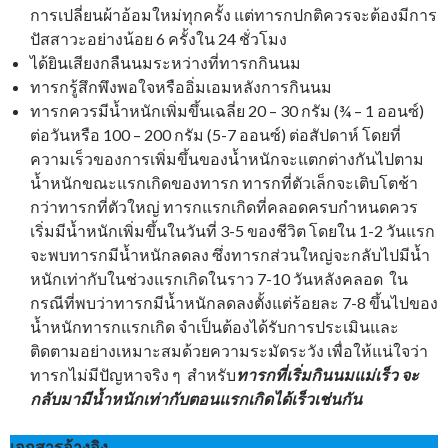
การเปลี่ยนผ้าอ้อมใหม่ทุกครั้ง แต่ทารกปกติควรจะต้องมีการ
ปัสสาวะอย่างน้อย 6 ครั้งใน 24 ชั่วโมง
ได้ยินเสียงกลืนนมระหว่างที่ทารกกินนม
ทารกรู้สึกพึงพอใจหรืออิ่มเอมหลังการกินนม
ทารกควรมีน้ำหนักเพิ่มขึ้นเฉลี่ย 20 – 30 กรัม (¾ – 1 ออนซ์)
ต่อวันหรือ 100 – 200 กรัม (5-7 ออนซ์) ต่อสัปดาห์ โดยที่
ความเร็วของการเพิ่มขึ้นของน้ำหนักจะแตกต่างกันไปตาม
น้ำหนักขณะแรกเกิดของทารก ทารกที่ตัวเล็กจะเติบโตช้า
กว่าทารกที่ตัวใหญ่ ทารกแรกเกิดที่คลอดครบกำหนดควร
เริ่มมีน้ำหนักเพิ่มขึ้นในวันที่ 3-5 ของชีวิต โดยใน 1-2 วันแรก
จะพบทารกมีน้ำหนักลดลง ซึ่งทารกส่วนใหญ่จะกลับไปมีน้ำ
หนักเท่ากับในช่วงแรกเกิดในราว 7-10 วันหลังคลอด ใน
กรณีที่พบว่าทารกมีน้ำหนักลดลงตั้งแต่ร้อยละ 7-8 ขึ้นไปของ
น้ำหนักทารกแรกเกิด จำเป็นต้องได้รับการประเมินและ
ติดตามอย่างเหมาะสมด้วยความระมัดระวัง เพื่อให้แน่ใจว่า
ทารกไม่มีปัญหาจริง ๆ สำหรับ
ทารกที่เริ่มกินนมแม่เร็ว จะ
กลับมามีน้ำหนักเท่ากับตอนแรกเกิดได้เร็วเช่นกัน
เอกสารอ้างอิง