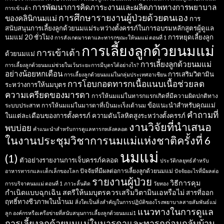
การพัฒนาการคิดภาระงานและผลิตภาพทางการพยาบาล
การเข้าเต้า
การศึกษารายงานผู้ป่วยด้วยตนเอง
ของคลินิกนมแม่
การ
สนับสนุนการเลี้ยงลูกด้วยนมแม่ระหว่างตั้งครรภ์ในการอบรมหลักสูตรผู้ดูแล
นมแม่ 20 ชั่วโมง
การหยุดเลี้ยงลูก
การสังเกตมารดาและทารกขณะให้นมแม่ ตอนที่ 1
การเลี้ยงลูกด้วยนมแม่
การเข้าเต้า
ด้วยนมแม่
การเลี้ยงลูกด้วยนมแม่
การเลี้ยงลูกด้วยนมแม่ช่วยในเว้นระยะการมีบุตรได้อย่างไร?
อย่างน้อยหกเดือน
การเสริมวิตามิน
การเลี้ยงลูกด้วยนมแม่ในกลุ่มประเทศอาเซียน
การโอบกอดทารกเนื้อแนบเนื้อช่วยลด
ระหว่างการให้นมบุตร
ความเครียดของมารดา
การให้นมแม่ในทารกแรกเกิดที่มีความผิดปกติทาง
ข้อแนะนำสำหรับคุณแม่
ระบบประสาท
การให้นมแม่ในมารดาที่เป็นมะเร็งเต้านม
คำถามที่
ในแต่ละเดือนของการตั้งครรภ์
ความดันโลหิตสูงระหว่างตั้งครรภ์
งานวิจัยที่นำเสนอ
พบบ่อย
คำแนะนำสำหรับการดูแลทารกหลังคลอด
ในงานประชุมวิชาการนมแม่แห่งชาติครั้งที่ 6
นมแม่
(1)
ตัวอย่างรายงานการเจ็บครรภ์คลอด
ประวัติกลยุทธ์สำหรับ
ปัจจัยที่มีผลต่อการเลี้ยงลูกด้วยนมแม่
อาหารทารกและเด็กเล็กของโลก
ปัจจัยอะไรที่มีผลต่อ
รายงานผู้ป่วย
วิธีการคุม
การบริจาคนมแม่ ตอนที่ 1
ภาวะลิ้นติด
วัยทอง
กำเนิดแบบฉุกเฉิน
สตรีให้นมบุตรควรเสริมวิตามินเอหรือไม่
สารที่ออก
ฤทธิ์ทางชีวภาพในน้ำนม
สิ่งใดเป็นสิ่งสำคัญในการปฏิบัติของโรงพยาบาลสายสัมพันธ์แม่
แนวทางในการดูแล
ลูก
องค์กรหรือเครือข่ายที่สนับสนุนการเลี้ยงลูกด้วยนมแม่1
การเลี้ยงลูกด้วยนมแม่ในมารดาและทารกก่อนกลับบ้าน