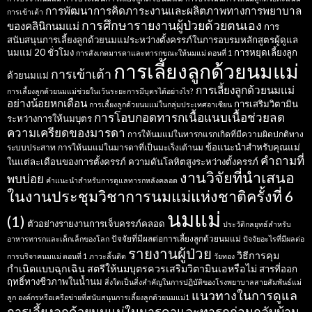
การพัฒนาการคิดภาระงานและผลิตภาพทางการพยาบาล
การเข้าเต้า
การศึกษารายงานผู้ป่วยด้วยตนเอง
ของคลินิกนมแม่
การ
สนับสนุนการเลี้ยงลูกด้วยนมแม่ระหว่างตั้งครรภ์ในการอบรมหลักสูตรผู้ดูแล
นมแม่ 20 ชั่วโมง
การหยุดเลี้ยงลูก
การสังเกตมารดาและทารกขณะให้นมแม่ ตอนที่ 1
การเลี้ยงลูกด้วยนมแม่
การเข้าเต้า
ด้วยนมแม่
การเลี้ยงลูกด้วยนมแม่
การเลี้ยงลูกด้วยนมแม่ช่วยในเว้นระยะการมีบุตรได้อย่างไร?
อย่างน้อยหกเดือน
การเสริมวิตามิน
การเลี้ยงลูกด้วยนมแม่ในกลุ่มประเทศอาเซียน
การโอบกอดทารกเนื้อแนบเนื้อช่วยลด
ระหว่างการให้นมบุตร
ความเครียดของมารดา
การให้นมแม่ในทารกแรกเกิดที่มีความผิดปกติทาง
ข้อแนะนำสำหรับคุณแม่
ระบบประสาท
การให้นมแม่ในมารดาที่เป็นมะเร็งเต้านม
คำถามที่
ในแต่ละเดือนของการตั้งครรภ์
ความดันโลหิตสูงระหว่างตั้งครรภ์
งานวิจัยที่นำเสนอ
พบบ่อย
คำแนะนำสำหรับการดูแลทารกหลังคลอด
ในงานประชุมวิชาการนมแม่แห่งชาติครั้งที่ 6
นมแม่
(1)
ตัวอย่างรายงานการเจ็บครรภ์คลอด
ประวัติกลยุทธ์สำหรับ
ปัจจัยที่มีผลต่อการเลี้ยงลูกด้วยนมแม่
อาหารทารกและเด็กเล็กของโลก
ปัจจัยอะไรที่มีผลต่อ
รายงานผู้ป่วย
วิธีการคุม
การบริจาคนมแม่ ตอนที่ 1
ภาวะลิ้นติด
วัยทอง
กำเนิดแบบฉุกเฉิน
สตรีให้นมบุตรควรเสริมวิตามินเอหรือไม่
สารที่ออก
ฤทธิ์ทางชีวภาพในน้ำนม
สิ่งใดเป็นสิ่งสำคัญในการปฏิบัติของโรงพยาบาลสายสัมพันธ์แม่
แนวทางในการดูแล
ลูก
องค์กรหรือเครือข่ายที่สนับสนุนการเลี้ยงลูกด้วยนมแม่1
การเลี้ยงลูกด้วยนมแม่ในมารดาและทารกก่อนกลับบ้าน