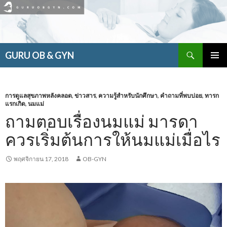
ค้นหา
GURU OB & GYN
ข้าม
เมนูหลัก
ไป
ยัง
เนื้อหา
การดูแลสุขภาพหลังคลอด
,
ข่าวสาร
,
ความรู้สำหรับนักศึกษา
,
คำถามที่พบบ่อย
,
ทารก
แรกเกิด
,
นมแม่
ถามตอบเรื่องนมแม่ มารดา
ควรเริ่มต้นการให้นมแม่เมื่อไร
พฤศจิกายน 17, 2018
OB-GYN