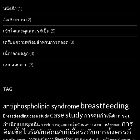
หนังสือ
(1)
อุ้งเชิงกราน
(2)
เข้าใจและดูแลครรภ์เป็น
(5)
เตรียมความพร้อมสำหรับการคลอด
(3)
เนื้องอกมดลูก
(3)
แบบสอบถาม
(7)
TAG
breastfeeding
antiphospholipid syndrome
case study
การคุมกำเนิด
การคุม
Breastfeeding case study
การ
กำเนิดแบบฉุกเฉิน
การจัดการดูแลการเจ็บหัวนมของมารดาหลังคลอด
ติดเชื้อไวรัสตับอักเสบบีเรื้อรังกับการตั้งครรภ์
การประเมินการเลี้ยงลูกด้วยนมแม่
การบริจาคนมแม่
การประเมินการให้นมลูกด้วยคะแนน