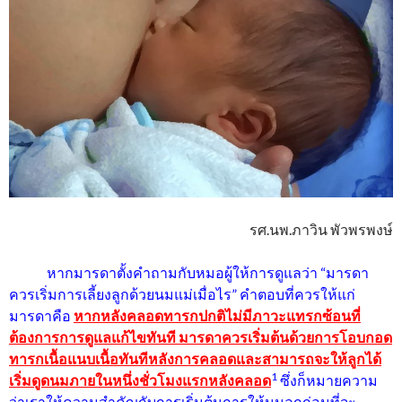
รศ.นพ.ภาวิน พัวพรพงษ์
หากมารดาตั้งคำถามกับหมอผู้ให้การดูแลว่า “มารดา
ควรเริ่มการเลี้ยงลูกด้วยนมแม่เมื่อไร” คำตอบที่ควรให้แก่
มารดาคือ
หากหลังคลอดทารกปกติไม่มีภาวะแทรกซ้อนที่
ต้องการการดูแลแก้ไขทันที มารดาควรเริ่มต้นด้วยการโอบกอด
ทารกเนื้อแนบเนื้อทันทีหลังการคลอดและสามารถจะให้ลูกได้
1
เริ่มดูดนมภายในหนึ่งชั่วโมงแรกหลังคลอด
ซึ่งก็หมายความ
ว่าเราให้ความสำคัญกับการเริ่มต้นการให้นมลูกก่อนที่จะ