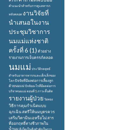
ครรภ์
คำแนะนำสำหรับการดูแลทารก
งานวิจัยที่
หลังคลอด
นำเสนอในงาน
ประชุมวิชาการ
นมแม่แห่งชาติ
ครั้งที่ 6 (1)
ตัวอย่าง
รายงานการเจ็บครรภ์คลอด
นมแม่
ประวัติกลยุทธ์
สำหรับอาหารทารกและเด็กเล็กของ
ปัจจัยที่มีผลต่อการเลี้ยงลูก
โลก
ด้วยนมแม่
ปัจจัยอะไรที่มีผลต่อการ
บริจาคนมแม่ ตอนที่ 1
ภาวะลิ้นติด
รายงานผู้ป่วย
วัยทอง
วิธีการคุมกำเนิดแบบ
ฉุกเฉิน
สตรีให้นมบุตรควร
เสริมวิตามินเอหรือไม่
สาร
ที่ออกฤทธิ์ทางชีวภาพใน
น้ำนม
สิ่งใดเป็นสิ่งสำคัญในการ