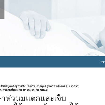
ข้าม
หน้
้ข้อมูลหลักฐานเชิงประจักษ์
,
การดูแลสุขภาพหลังคลอด
,
ข่าวสาร
,
า
,
คำถามที่พบบ่อย
,
ทารกแรกเกิด
,
นมแม่
ษาหัวนมแตกและเจ็บ