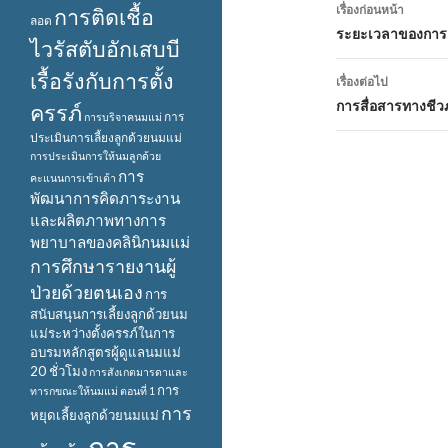
เมนู
เรื่องก่อนหน้า
การติดเชื้อ
ลอด
นำทาง
ระยะเวลาของการเล
ไวรัสตับอักเสบบี
เรื่อง
เรื้อรังกับการตั้ง
เรื่องต่อไป
การสื่อสารทางชีว
ครรภ์
การ
การบริจาคนมแม่
ประเมินการเลี้ยงลูกด้วยนมแม่
การประเมินการให้นมลูกด้วย
การ
คะแนนการเข้าเต้า
พัฒนาการคิดภาระงาน
และผลิตภาพทางการ
พยาบาลของคลินิกนมแม่
การศึกษารายงานผู้
ป่วยด้วยตนเอง
การ
สนับสนุนการเลี้ยงลูกด้วยนม
แม่ระหว่างตั้งครรภ์ในการ
อบรมหลักสูตรผู้ดูแลนมแม่
20 ชั่วโมง
การสังเกตมารดาและ
การ
ทารกขณะให้นมแม่ ตอนที่ 1
การ
หยุดเลี้ยงลูกด้วยนมแม่
การ