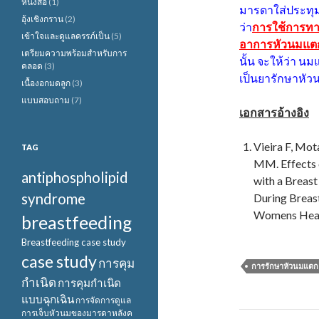
หนังสือ
(1)
มารดาใส่ประทุม
อุ้งเชิงกราน
(2)
ว่า
การใช้การทา
เข้าใจและดูแลครรภ์เป็น
(5)
อาการหัวนมแตก
เตรียมความพร้อมสำหรับการ
นั้น จะให้ว่า น
คลอด
(3)
เป็นยารักษาหัว
เนื้องอกมดลูก
(3)
แบบสอบถาม
(7)
เอกสารอ้างอิง
Vieira F, Mot
TAG
MM. Effects 
antiphospholipid
with a Breast
syndrome
During Breast
Womens Heal
breastfeeding
Breastfeeding case study
case study
การคุม
การรักษาหัวนมแตกแ
กำเนิด
การคุมกำเนิด
แบบฉุกเฉิน
การจัดการดูแล
การเจ็บหัวนมของมารดาหลังค