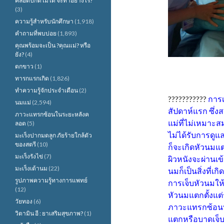
คลอดปกติไม่ได้ จะทำอย่างไร?
(3)
ความรู้สำหรับนักศึกษา
(1,918)
คำถามที่พบบ่อย
(1,893)
คุณพร้อมจะเป็น ?คุณแม่? หรือ
ยัง?
(4)
ตกขาว
(1)
ทารกแรกเกิด
(1,826)
ทำความรู้จักประจำเดือน
(2)
???????????
การเ
นมแม่
(2,594)
สัปดาห์แรก ซึ่งส
ภาวะแทรกซ้อนในระยะหลังค
แม่ที่ไม่เหมาะ
ลอด
(5)
ไม่ได้รับการดู
มะเร็งปากมดลูก ภัยร้ายใกล้ตัว
ของสตรี
(10)
ก็จะเกิดหัวนมแ
มะเร็งรังไข่
(7)
ผิวหนังจะผ่านเข
มะเร็งเต้านม
(22)
นมก็เป็นสิ่งที่เ
รูปภาพความรู้ทางการแพทย์
การเจ็บหัวนมใ
(12)
หัวนมแตกตั้งแต
วัยทอง
(6)
ภาวะแทรกซ้อนที
วิตามิน อี : ยาเสริมสุขภาพ?
(1)
แตกหรือบาดเจ็บ