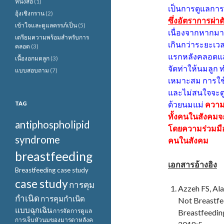
หนังสือ
(1)
เป็นการดูแลการ
อุ้งเชิงกราน
(2)
ซึ่งอัตราการผ่า
เข้าใจและดูแลครรภ์เป็น
(5)
เนื่องจากหากมาร
เตรียมความพร้อมสำหรับการ
เกินกว่าระยะเวล
คลอด
(3)
แรกหลังคลอดแล้
เนื้องอกมดลูก
(3)
จัดท่าให้นมลูก
แบบสอบถาม
(7)
เหมาะสม การใช
และไม่สนใจจะดูด
ด้วยนมแม่
ความ
TAG
ทั้งคนในสังคมจ
antiphospholipid
โดยความร่วมมือ
syndrome
คนในสังคม
breastfeeding
เอกสารอ้างอิง
Breastfeeding case study
case study
การคุม
Azzeh FS, Ala
กำเนิด
การคุมกำเนิด
Not Breastfee
แบบฉุกเฉิน
การจัดการดูแล
Breastfeeding
การเจ็บหัวนมของมารดาหลังค