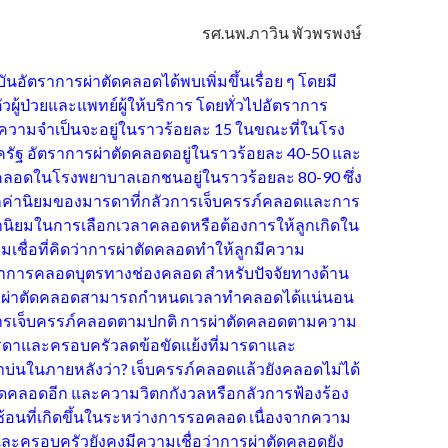
รศ.นพ.ภาวิน พัวพรพงษ์
ุบันอัตราการผ่าตัดคลอดได้พบเพิ่มขึ้นเรื่อย ๆ โดยมี
ัวผู้ป่วยและแพทย์ผู้ให้บริการ โดยทั่วไปอัตราการ
ความจำเป็นจะอยู่ในราวร้อยละ 15 ในขณะที่ในโรง
ัฐ อัตราการผ่าตัดคลอดอยู่ในราวร้อยละ 40-50 และ
คลอดในโรงพยาบาลเอกชนอยู่ในราวร้อยละ 80-90 ซึ่ง
ากค่านิยมของมารดาที่กลัวการเจ็บครรภ์คลอดและการ
่านิยมในการเลือกเวลาคลอดหรือต้องการให้ลูกเกิดใน
ามเชื่อที่คิดว่าการผ่าตัดคลอดทำให้ลูกมีความ
าการคลอดบุตรทางช่องคลอด สำหรับปัจจัยทางด้าน
การผ่าตัดคลอดสามารถกำหนดเวลาทำคลอดได้แน่นอน
ารเจ็บครรภ์คลอดตามปกติ การผ่าตัดคลอดตามความ
ดาและครอบครัวลดข้อขัดแย้งที่มารดาและ
่นในภายหลังว่า? เจ็บครรภ์คลอดแล้วยังคลอดไม่ได้
ตัดคลอดอีก และความวิตกกังวลหรือกลัวการฟ้องร้อง
นที่เกิดขึ้นในระหว่างการรอคลอด เนื่องจากความ
ละครอบครัวยังคงมีความเชื่อว่าการผ่าตัดคลอดยัง