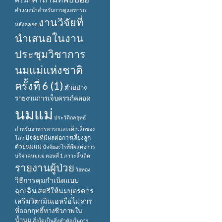
ครรภ์
คำแนะนำสำหรับการดูแลทารก
งานวิจัยที่
หลังคลอด
นำเสนอในงาน
ประชุมวิชาการ
นมแม่แห่งชาติ
ครั้งที่ 6 (1)
ตัวอย่าง
รายงานการเจ็บครรภ์คลอด
นมแม่
ประวัติกลยุทธ์
สำหรับอาหารทารกและเด็กเล็กของ
ปัจจัยที่มีผลต่อการเลี้ยงลูก
โลก
ด้วยนมแม่
ปัจจัยอะไรที่มีผลต่อการ
บริจาคนมแม่ ตอนที่ 1
ภาวะลิ้นติด
รายงานผู้ป่วย
วัยทอง
วิธีการคุมกำเนิดแบบ
ฉุกเฉิน
สตรีให้นมบุตรควร
เสริมวิตามินเอหรือไม่
สาร
ที่ออกฤทธิ์ทางชีวภาพใน
น้ำนม
สิ่งใดเป็นสิ่งสำคัญในการ