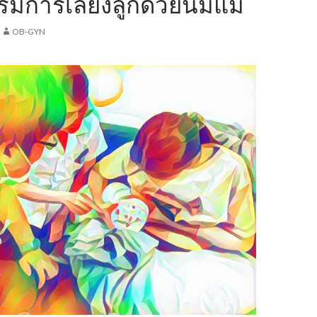
ิ่มการเลี้ยงลูกด้วยนมแม่
OB-GYN