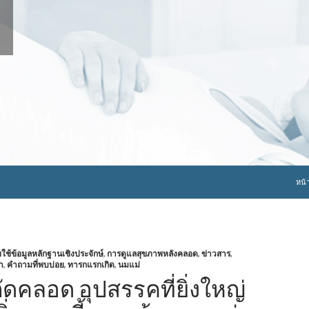
ข้าม
หน้
้ข้อมูลหลักฐานเชิงประจักษ์
,
การดูแลสุขภาพหลังคลอด
,
ข่าวสาร
,
า
,
คำถามที่พบบ่อย
,
ทารกแรกเกิด
,
นมแม่
ัดคลอด อุปสรรคที่ยิ่งใหญ่