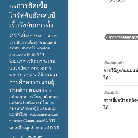
2018;5.
การติดเชื้อ
ลอด
ไวรัสตับอักเสบบี
เรื้อรังกับการตั้ง
ครรภ์
การ
การบริจาคนมแม่
การผ่าตัดคลอด อุปสร
ประเมินการเลี้ยงลูกด้วยนมแม่
การประเมินการให้นมลูกด้วย
การ
คะแนนการเข้าเต้า
เมนู
พัฒนาการคิดภาระงาน
เรื่องก่อนหน้า
และผลิตภาพทางการ
นำทาง
การให้ลูกกินนมแม
พยาบาลของคลินิกนมแม่
ได้
เรื่อง
การศึกษารายงานผู้
ป่วยด้วยตนเอง
การ
เรื่องต่อไป
สนับสนุนการเลี้ยงลูกด้วยนม
การเยี่ยมบ้านหลังค
แม่ระหว่างตั้งครรภ์ในการ
ได้
อบรมหลักสูตรผู้ดูแลนมแม่
20 ชั่วโมง
การสังเกตมารดาและ
การ
ทารกขณะให้นมแม่ ตอนที่ 1
การ
หยุดเลี้ยงลูกด้วยนมแม่
การ