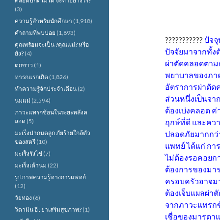
คลอดปกติไม่ได้ จะทำอย่างไร?
(3)
ความรู้สำหรับนักศึกษา
(1,918)
คำถามที่พบบ่อย
(1,893)
???????????
ปัจจ
คุณพร้อมจะเป็น ?คุณแม่? หรือ
ปัจจัยมาจากทั้งต
ยัง?
(4)
ผ่าตัดคลอดตาม
ตกขาว
(1)
พยาบาลของภาคร
ทารกแรกเกิด
(1,826)
อัตราการผ่าตัด
ทำความรู้จักประจำเดือน
(2)
ส่วนหนึ่งเป็นจ
นมแม่
(2,594)
ต้องเบ่งคลอด ค
ภาวะแทรกซ้อนในระยะหลังค
ลอด
(5)
ฤกษ์ที่ดี และคว
มะเร็งปากมดลูก ภัยร้ายใกล้ตัว
ปลอดภัยมากกว่
ของสตรี
(10)
แพทย์ ได้แก่ 
มะเร็งรังไข่
(7)
ไม่ต้องรอคอยก
มะเร็งเต้านม
(22)
ต้องการของมาร
รูปภาพความรู้ทางการแพทย์
ครอบครัวอาจมาบ
(12)
ต้องเจ็บแผลผ่า
วัยทอง
(6)
จากภาวะแทรกซ้อ
วิตามิน อี : ยาเสริมสุขภาพ?
(1)
เชื่อของมารดาแ