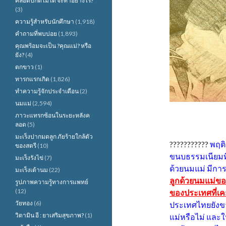
คลอดปกติไม่ได้ จะทำอย่างไร?
(3)
ความรู้สำหรับนักศึกษา
(1,918)
คำถามที่พบบ่อย
(1,893)
คุณพร้อมจะเป็น ?คุณแม่? หรือ
ยัง?
(4)
ตกขาว
(1)
ทารกแรกเกิด
(1,826)
ทำความรู้จักประจำเดือน
(2)
นมแม่
(2,594)
ภาวะแทรกซ้อนในระยะหลังค
ลอด
(5)
มะเร็งปากมดลูก ภัยร้ายใกล้ตัว
???????????
พฤติ
ของสตรี
(10)
ขนบธรรมเนียมที่
มะเร็งรังไข่
(7)
ด้วยนมแม่ มีกา
มะเร็งเต้านม
(22)
ลูกด้วยนมแม่ข
รูปภาพความรู้ทางการแพทย์
(12)
ของประเทศที่เค
วัยทอง
(6)
ประเทศไทยยังขา
วิตามิน อี : ยาเสริมสุขภาพ?
(1)
แม่หรือไม่ และใ