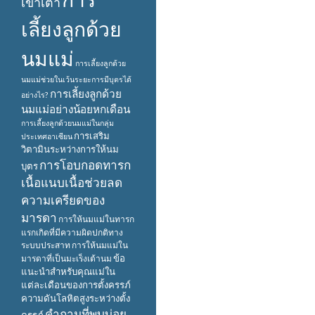
เข้าเต้า
เลี้ยงลูกด้วย
นมแม่
การเลี้ยงลูกด้วย
นมแม่ช่วยในเว้นระยะการมีบุตรได้
การเลี้ยงลูกด้วย
อย่างไร?
นมแม่อย่างน้อยหกเดือน
การเลี้ยงลูกด้วยนมแม่ในกลุ่ม
การเสริม
ประเทศอาเซียน
วิตามินระหว่างการให้นม
การโอบกอดทารก
บุตร
เนื้อแนบเนื้อช่วยลด
ความเครียดของ
มารดา
การให้นมแม่ในทารก
แรกเกิดที่มีความผิดปกติทาง
ระบบประสาท
การให้นมแม่ใน
ข้อ
มารดาที่เป็นมะเร็งเต้านม
แนะนำสำหรับคุณแม่ใน
แต่ละเดือนของการตั้งครรภ์
ความดันโลหิตสูงระหว่างตั้ง
คำถามที่พบบ่อย