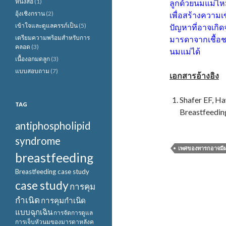
หนังสือ
(1)
ลูกด้วยนมแม่ไหม 
อุ้งเชิงกราน
(2)
เพื่อสร้างความ
เข้าใจและดูแลครรภ์เป็น
(5)
ปัญหาที่อาจเกิ
เตรียมความพร้อมสำหรับการ
มารดาจากเชื้อชา
คลอด
(3)
นมแม่ได้
เนื้องอกมดลูก
(3)
แบบสอบถาม
(7)
เอกสารอ้างอิง
Shafer EF, Ha
TAG
Breastfeeding
antiphospholipid
syndrome
เพศของทารกอาจมีผล
breastfeeding
Breastfeeding case study
case study
การคุม
กำเนิด
การคุมกำเนิด
แบบฉุกเฉิน
การจัดการดูแล
การเจ็บหัวนมของมารดาหลังค