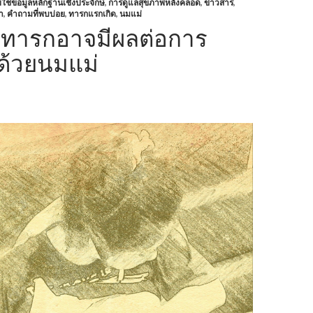
้ข้อมูลหลักฐานเชิงประจักษ์
,
การดูแลสุขภาพหลังคลอด
,
ข่าวสาร
,
า
,
คำถามที่พบบ่อย
,
ทารกแรกเกิด
,
นมแม่
ทารกอาจมีผลต่อการ
ูกด้วยนมแม่