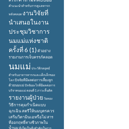
ครรภ์
คำแนะนำสำหรับการดูแลทารก
งานวิจัยที่
หลังคลอด
นำเสนอในงาน
ประชุมวิชาการ
นมแม่แห่งชาติ
ครั้งที่ 6 (1)
ตัวอย่าง
รายงานการเจ็บครรภ์คลอด
นมแม่
ประวัติกลยุทธ์
สำหรับอาหารทารกและเด็กเล็กของ
ปัจจัยที่มีผลต่อการเลี้ยงลูก
โลก
ด้วยนมแม่
ปัจจัยอะไรที่มีผลต่อการ
บริจาคนมแม่ ตอนที่ 1
ภาวะลิ้นติด
รายงานผู้ป่วย
วัยทอง
วิธีการคุมกำเนิดแบบ
ฉุกเฉิน
สตรีให้นมบุตรควร
เสริมวิตามินเอหรือไม่
สาร
ที่ออกฤทธิ์ทางชีวภาพใน
น้ำนม
สิ่งใดเป็นสิ่งสำคัญในการ