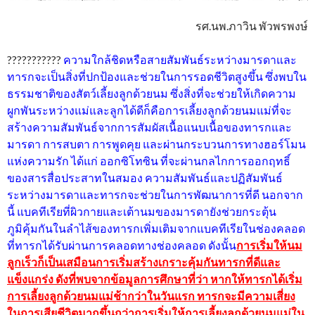
รศ.นพ.ภาวิน พัวพรพงษ์
???????????
ความใกล้ชิดหรือสายสัมพันธ์ระหว่างมารดาและ
ทารกจะเป็นสิ่งที่ปกป้องและช่วยในการรอดชีวิตสูงขึ้น ซึ่งพบใน
ธรรมชาติของสัตว์เลี้ยงลูกด้วยนม ซึ่งสิ่งที่จะช่วยให้เกิดความ
ผูกพันระหว่างแม่และลูกได้ดีก็คือการเลี้ยงลูกด้วยนมแม่ที่จะ
สร้างความสัมพันธ์จากการสัมผัสเนื้อแนบเนื้อของทารกและ
มารดา การสบตา การพูดคุย และผ่านกระบวนการทางฮอร์โมน
แห่งความรัก ได้แก่ ออกซิโทซิน ที่จะผ่านกลไกการออกฤทธิ์
ของสารสื่อประสาทในสมอง ความสัมพันธ์และปฏิสัมพันธ์
ระหว่างมารดาและทารกจะช่วยในการพัฒนาการที่ดี นอกจาก
นี้ แบคทีเรียที่ผิวกายและเต้านมของมารดายังช่วยกระตุ้น
ภูมิคุ้มกันในลำไส้ของทารกเพิ่มเติมจากแบคทีเรียในช่องคลอด
ที่ทารกได้รับผ่านการคลอดทางช่องคลอด ดังนั้น
การเริ่มให้นม
ลูกเร็วก็เป็นเสมือนการเริ่มสร้างเกราะคุ้มกันทารกที่ดีและ
แข็งแกร่ง ดังที่พบจากข้อมูลการศึกษาที่ว่า หากให้ทารกได้เริ่ม
การเลี้ยงลูกด้วยนมแม่ช้ากว่าในวันแรก ทารกจะมีความเสี่ยง
ในการเสียชีวิตมากขึ้นกว่าการเริ่มให้การเลี้ยงลูกด้วยนมแม่ใน