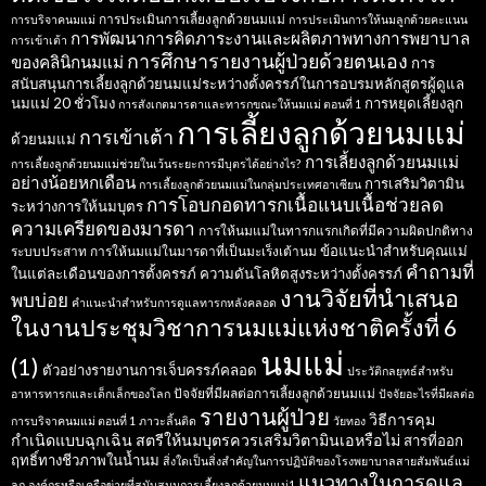
การประเมินการเลี้ยงลูกด้วยนมแม่
การบริจาคนมแม่
การประเมินการให้นมลูกด้วยคะแนน
การพัฒนาการคิดภาระงานและผลิตภาพทางการพยาบาล
การเข้าเต้า
การศึกษารายงานผู้ป่วยด้วยตนเอง
ของคลินิกนมแม่
การ
สนับสนุนการเลี้ยงลูกด้วยนมแม่ระหว่างตั้งครรภ์ในการอบรมหลักสูตรผู้ดูแล
นมแม่ 20 ชั่วโมง
การหยุดเลี้ยงลูก
การสังเกตมารดาและทารกขณะให้นมแม่ ตอนที่ 1
การเลี้ยงลูกด้วยนมแม่
การเข้าเต้า
ด้วยนมแม่
การเลี้ยงลูกด้วยนมแม่
การเลี้ยงลูกด้วยนมแม่ช่วยในเว้นระยะการมีบุตรได้อย่างไร?
อย่างน้อยหกเดือน
การเสริมวิตามิน
การเลี้ยงลูกด้วยนมแม่ในกลุ่มประเทศอาเซียน
การโอบกอดทารกเนื้อแนบเนื้อช่วยลด
ระหว่างการให้นมบุตร
ความเครียดของมารดา
การให้นมแม่ในทารกแรกเกิดที่มีความผิดปกติทาง
ข้อแนะนำสำหรับคุณแม่
ระบบประสาท
การให้นมแม่ในมารดาที่เป็นมะเร็งเต้านม
คำถามที่
ในแต่ละเดือนของการตั้งครรภ์
ความดันโลหิตสูงระหว่างตั้งครรภ์
งานวิจัยที่นำเสนอ
พบบ่อย
คำแนะนำสำหรับการดูแลทารกหลังคลอด
ในงานประชุมวิชาการนมแม่แห่งชาติครั้งที่ 6
นมแม่
(1)
ตัวอย่างรายงานการเจ็บครรภ์คลอด
ประวัติกลยุทธ์สำหรับ
ปัจจัยที่มีผลต่อการเลี้ยงลูกด้วยนมแม่
อาหารทารกและเด็กเล็กของโลก
ปัจจัยอะไรที่มีผลต่อ
รายงานผู้ป่วย
วิธีการคุม
การบริจาคนมแม่ ตอนที่ 1
ภาวะลิ้นติด
วัยทอง
กำเนิดแบบฉุกเฉิน
สตรีให้นมบุตรควรเสริมวิตามินเอหรือไม่
สารที่ออก
ฤทธิ์ทางชีวภาพในน้ำนม
สิ่งใดเป็นสิ่งสำคัญในการปฏิบัติของโรงพยาบาลสายสัมพันธ์แม่
แนวทางในการดูแล
ลูก
องค์กรหรือเครือข่ายที่สนับสนุนการเลี้ยงลูกด้วยนมแม่1