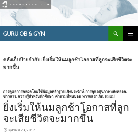
ค้นหา
GURU OB & GYN
ข้าม
เมนูหลัก
ไป
ยัง
เนื้อหา
คลังเก็บป้ายกำกับ: ยิ่งเริ่มให้นมลูกช้าโอกาสที่ลูกจะเสียชีวิตจะ
มากขึ้น
การดูแลการคลอดโดยใช้ข้อมูลหลักฐานเชิงประจักษ์
,
การดูแลสุขภาพหลังคลอด
,
ข่าวสาร
,
ความรู้สำหรับนักศึกษา
,
คำถามที่พบบ่อย
,
ทารกแรกเกิด
,
นมแม่
ยิ่งเริ่มให้นมลูกช้าโอกาสที่ลูก
จะเสียชีวิตจะมากขึ้น
ตุลาคม 23, 2017