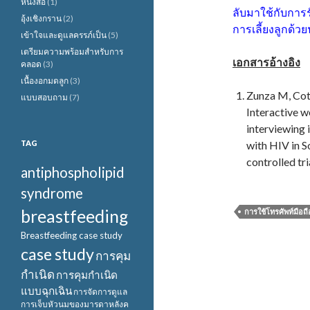
หนังสือ
(1)
ลับมาใช้กับการรั
อุ้งเชิงกราน
(2)
การเลี้ยงลูกด้วยน
เข้าใจและดูแลครรภ์เป็น
(5)
เตรียมความพร้อมสำหรับการ
เอกสารอ้างอิง
คลอด
(3)
เนื้องอกมดลูก
(3)
Zunza M, Cot
แบบสอบถาม
(7)
Interactive w
interviewing
TAG
with HIV in S
controlled tri
antiphospholipid
syndrome
breastfeeding
การใช้โทรศัพท์มือถ
Breastfeeding case study
case study
การคุม
กำเนิด
การคุมกำเนิด
แบบฉุกเฉิน
การจัดการดูแล
การเจ็บหัวนมของมารดาหลังค