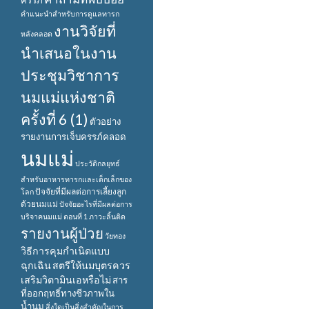
ครรภ์
คำแนะนำสำหรับการดูแลทารก
งานวิจัยที่
หลังคลอด
นำเสนอในงาน
ประชุมวิชาการ
นมแม่แห่งชาติ
ครั้งที่ 6 (1)
ตัวอย่าง
รายงานการเจ็บครรภ์คลอด
นมแม่
ประวัติกลยุทธ์
สำหรับอาหารทารกและเด็กเล็กของ
ปัจจัยที่มีผลต่อการเลี้ยงลูก
โลก
ด้วยนมแม่
ปัจจัยอะไรที่มีผลต่อการ
บริจาคนมแม่ ตอนที่ 1
ภาวะลิ้นติด
รายงานผู้ป่วย
วัยทอง
วิธีการคุมกำเนิดแบบ
ฉุกเฉิน
สตรีให้นมบุตรควร
เสริมวิตามินเอหรือไม่
สาร
ที่ออกฤทธิ์ทางชีวภาพใน
น้ำนม
สิ่งใดเป็นสิ่งสำคัญในการ