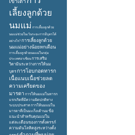
เข้าเต้า
เลี้ยงลูกด้วย
นมแม่
การเลี้ยงลูกด้วย
นมแม่ช่วยในเว้นระยะการมีบุตรได้
การเลี้ยงลูกด้วย
อย่างไร?
นมแม่อย่างน้อยหกเดือน
การเลี้ยงลูกด้วยนมแม่ในกลุ่ม
การเสริม
ประเทศอาเซียน
วิตามินระหว่างการให้นม
การโอบกอดทารก
บุตร
เนื้อแนบเนื้อช่วยลด
ความเครียดของ
มารดา
การให้นมแม่ในทารก
แรกเกิดที่มีความผิดปกติทาง
ระบบประสาท
การให้นมแม่ใน
ข้อ
มารดาที่เป็นมะเร็งเต้านม
แนะนำสำหรับคุณแม่ใน
แต่ละเดือนของการตั้งครรภ์
ความดันโลหิตสูงระหว่างตั้ง
คำถามที่พบบ่อย