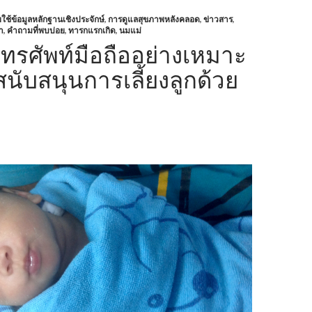
้ข้อมูลหลักฐานเชิงประจักษ์
,
การดูแลสุขภาพหลังคลอด
,
ข่าวสาร
,
า
,
คำถามที่พบบ่อย
,
ทารกแรกเกิด
,
นมแม่
ทรศัพท์มือถืออย่างเหมาะ
นับสนุนการเลี้ยงลูกด้วย