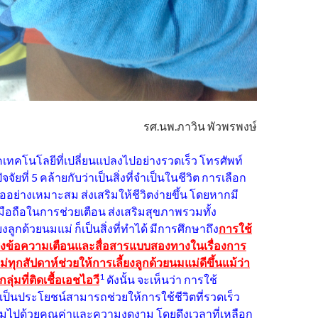
รศ.นพ.ภาวิน พัวพรพงษ์
คเทคโนโลยีที่เปลี่ยนแปลงไปอย่างรวดเร็ว โทรศัพท์
จัยที่ 5 คล้ายกับว่าเป็นสิ่งที่จำเป็นในชีวิต การเลือก
ืออย่างเหมาะสม ส่งเสริมให้ชีวิตง่ายขึ้น โดยหากมี
ือถือในการช่วยเตือน ส่งเสริมสุขภาพรวมทั้ง
งลูกด้วยนมแม่ ก็เป็นสิ่งที่ทำได้ มีการศึกษาถึง
การใช้
ส่งข้อความเตือนและสื่อสารแบบสองทางในเรื่องการ
ม่ทุกสัปดาห์ช่วยให้การเลี้ยงลูกด้วยนมแม่ดีขึ้นแม้ว่า
1
่มที่ติดเชื้อเอชไอวี
ดังนั้น จะเห็นว่า การใช้
เป็นประโยชน์สามารถช่วยให้การใช้ชีวิตที่รวดเร็ว
ปี่ยมไปด้วยคุณค่าและความงดงาม โดยดึงเวลาที่เหลือก