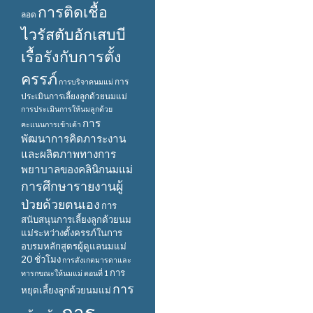
การติดเชื้อ
ลอด
ไวรัสตับอักเสบบี
เรื้อรังกับการตั้ง
ครรภ์
การ
การบริจาคนมแม่
ประเมินการเลี้ยงลูกด้วยนมแม่
การประเมินการให้นมลูกด้วย
การ
คะแนนการเข้าเต้า
พัฒนาการคิดภาระงาน
และผลิตภาพทางการ
พยาบาลของคลินิกนมแม่
การศึกษารายงานผู้
ป่วยด้วยตนเอง
การ
สนับสนุนการเลี้ยงลูกด้วยนม
แม่ระหว่างตั้งครรภ์ในการ
อบรมหลักสูตรผู้ดูแลนมแม่
20 ชั่วโมง
การสังเกตมารดาและ
การ
ทารกขณะให้นมแม่ ตอนที่ 1
การ
หยุดเลี้ยงลูกด้วยนมแม่
การ