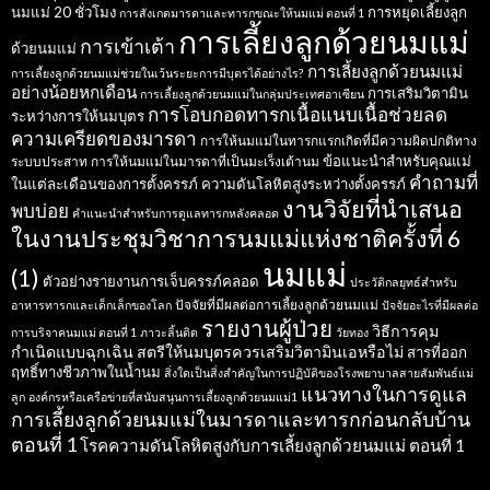
นมแม่ 20 ชั่วโมง
การหยุดเลี้ยงลูก
การสังเกตมารดาและทารกขณะให้นมแม่ ตอนที่ 1
การเลี้ยงลูกด้วยนมแม่
การเข้าเต้า
ด้วยนมแม่
การเลี้ยงลูกด้วยนมแม่
การเลี้ยงลูกด้วยนมแม่ช่วยในเว้นระยะการมีบุตรได้อย่างไร?
อย่างน้อยหกเดือน
การเสริมวิตามิน
การเลี้ยงลูกด้วยนมแม่ในกลุ่มประเทศอาเซียน
การโอบกอดทารกเนื้อแนบเนื้อช่วยลด
ระหว่างการให้นมบุตร
ความเครียดของมารดา
การให้นมแม่ในทารกแรกเกิดที่มีความผิดปกติทาง
ข้อแนะนำสำหรับคุณแม่
ระบบประสาท
การให้นมแม่ในมารดาที่เป็นมะเร็งเต้านม
คำถามที่
ในแต่ละเดือนของการตั้งครรภ์
ความดันโลหิตสูงระหว่างตั้งครรภ์
งานวิจัยที่นำเสนอ
พบบ่อย
คำแนะนำสำหรับการดูแลทารกหลังคลอด
ในงานประชุมวิชาการนมแม่แห่งชาติครั้งที่ 6
นมแม่
(1)
ตัวอย่างรายงานการเจ็บครรภ์คลอด
ประวัติกลยุทธ์สำหรับ
ปัจจัยที่มีผลต่อการเลี้ยงลูกด้วยนมแม่
อาหารทารกและเด็กเล็กของโลก
ปัจจัยอะไรที่มีผลต่อ
รายงานผู้ป่วย
วิธีการคุม
การบริจาคนมแม่ ตอนที่ 1
ภาวะลิ้นติด
วัยทอง
กำเนิดแบบฉุกเฉิน
สตรีให้นมบุตรควรเสริมวิตามินเอหรือไม่
สารที่ออก
ฤทธิ์ทางชีวภาพในน้ำนม
สิ่งใดเป็นสิ่งสำคัญในการปฏิบัติของโรงพยาบาลสายสัมพันธ์แม่
แนวทางในการดูแล
ลูก
องค์กรหรือเครือข่ายที่สนับสนุนการเลี้ยงลูกด้วยนมแม่1
การเลี้ยงลูกด้วยนมแม่ในมารดาและทารกก่อนกลับบ้าน
ตอนที่ 1
โรคความดันโลหิตสูงกับการเลี้ยงลูกด้วยนมแม่ ตอนที่ 1