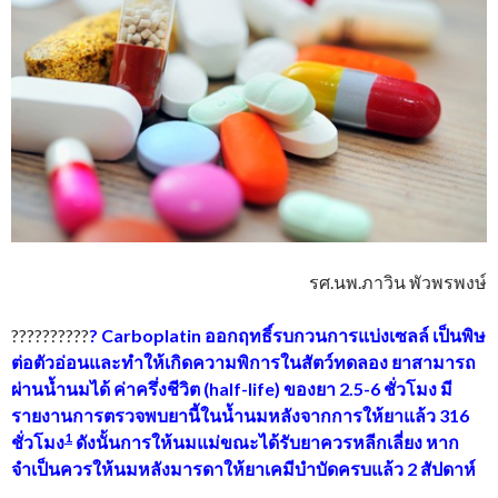
รศ.นพ.ภาวิน พัวพรพงษ์
??????????
? Carboplatin ออกฤทธิ์รบกวนการแบ่งเซลล์ เป็นพิษ
ต่อตัวอ่อนและทำให้เกิดความพิการในสัตว์ทดลอง ยาสามารถ
ผ่านน้ำนมได้ ค่าครึ่งชีวิต (half-life) ของยา 2.5-6 ชั่วโมง มี
รายงานการตรวจพบยานี้ในน้ำนมหลังจากการให้ยาแล้ว 316
1
ชั่วโมง
ดังนั้นการให้นมแม่ขณะได้รับยาควรหลีกเลี่ยง หาก
จำเป็นควรให้นมหลังมารดาให้ยาเคมีบำบัดครบแล้ว 2 สัปดาห์