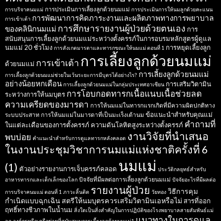
การประเมินการเลี้ยงลูกด้วยนมแม่
การบริจาคนมแม่
การประเมินการให้นมลูกด้วยคะแนน
การพัฒนาการคิดภาระงานและผลิตภาพทางการพยาบาล
การเข้าเต้า
การศึกษารายงานผู้ป่วยด้วยตนเอง
ของคลินิกนมแม่
การ
สนับสนุนการเลี้ยงลูกด้วยนมแม่ระหว่างตั้งครรภ์ในการอบรมหลักสูตรผู้ดูแล
นมแม่ 20 ชั่วโมง
การหยุดเลี้ยงลูก
การสังเกตมารดาและทารกขณะให้นมแม่ ตอนที่ 1
การเลี้ยงลูกด้วยนมแม่
การเข้าเต้า
ด้วยนมแม่
การเลี้ยงลูกด้วยนมแม่
การเลี้ยงลูกด้วยนมแม่ช่วยในเว้นระยะการมีบุตรได้อย่างไร?
อย่างน้อยหกเดือน
การเสริมวิตามิน
การเลี้ยงลูกด้วยนมแม่ในกลุ่มประเทศอาเซียน
การโอบกอดทารกเนื้อแนบเนื้อช่วยลด
ระหว่างการให้นมบุตร
ความเครียดของมารดา
การให้นมแม่ในทารกแรกเกิดที่มีความผิดปกติทาง
ข้อแนะนำสำหรับคุณแม่
ระบบประสาท
การให้นมแม่ในมารดาที่เป็นมะเร็งเต้านม
คำถามที่
ในแต่ละเดือนของการตั้งครรภ์
ความดันโลหิตสูงระหว่างตั้งครรภ์
งานวิจัยที่นำเสนอ
พบบ่อย
คำแนะนำสำหรับการดูแลทารกหลังคลอด
ในงานประชุมวิชาการนมแม่แห่งชาติครั้งที่ 6
นมแม่
(1)
ตัวอย่างรายงานการเจ็บครรภ์คลอด
ประวัติกลยุทธ์สำหรับ
ปัจจัยที่มีผลต่อการเลี้ยงลูกด้วยนมแม่
อาหารทารกและเด็กเล็กของโลก
ปัจจัยอะไรที่มีผลต่อ
รายงานผู้ป่วย
วิธีการคุม
การบริจาคนมแม่ ตอนที่ 1
ภาวะลิ้นติด
วัยทอง
กำเนิดแบบฉุกเฉิน
สตรีให้นมบุตรควรเสริมวิตามินเอหรือไม่
สารที่ออก
ฤทธิ์ทางชีวภาพในน้ำนม
สิ่งใดเป็นสิ่งสำคัญในการปฏิบัติของโรงพยาบาลสายสัมพันธ์แม่
แนวทางในการดูแล
ลูก
องค์กรหรือเครือข่ายที่สนับสนุนการเลี้ยงลูกด้วยนมแม่1