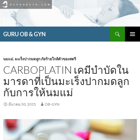
ค้นหา
GURU OB & GYN
ข้าม
เมนูหลัก
ไป
ยัง
เนื้อหา
นมแม่
,
มะเร็งปากมดลูก ภัยร้ายใกล้ตัวของสตรี
CARBOPLATIN เคมีบำบัดใน
มารดาที่เป็นมะเร็งปากมดลูก
กับการให้นมแม่
มีนาคม 30, 2015
OB-GYN