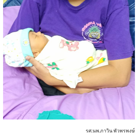
รศ.นพ.ภาวิน พัวพรพงษ์