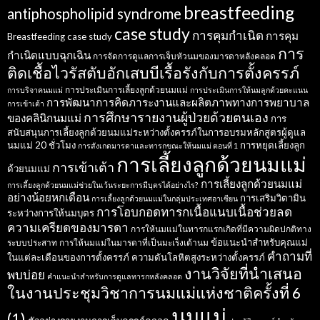
breastfeeding
antiphospholipid syndrome
case study
การคุมกำเนิด
การคุม
Breastfeeding case study
การ
กำเนิดแบบฉุกเฉิน
การจัดการดูแลการเจ็บหัวนมของมารดาหลังคลอด
ติดเชื้อไวรัสตับอักเสบบีเรื้อรังกับการตั้งครรภ์
การประเมินการเลี้ยงลูกด้วยนมแม่
การบริจาคนมแม่
การประเมินการให้นมลูกด้วยคะแนน
การพัฒนาการคิดภาระงานและผลิตภาพทางการพยาบาล
การเข้าเต้า
การศึกษารายงานผู้ป่วยด้วยตนเอง
ของคลินิกนมแม่
การ
สนับสนุนการเลี้ยงลูกด้วยนมแม่ระหว่างตั้งครรภ์ในการอบรมหลักสูตรผู้ดูแล
นมแม่ 20 ชั่วโมง
การหยุดเลี้ยงลูก
การสังเกตมารดาและทารกขณะให้นมแม่ ตอนที่ 1
การเลี้ยงลูกด้วยนมแม่
การเข้าเต้า
ด้วยนมแม่
การเลี้ยงลูกด้วยนมแม่
การเลี้ยงลูกด้วยนมแม่ช่วยในเว้นระยะการมีบุตรได้อย่างไร?
อย่างน้อยหกเดือน
การเสริมวิตามิน
การเลี้ยงลูกด้วยนมแม่ในกลุ่มประเทศอาเซียน
การโอบกอดทารกเนื้อแนบเนื้อช่วยลด
ระหว่างการให้นมบุตร
ความเครียดของมารดา
การให้นมแม่ในทารกแรกเกิดที่มีความผิดปกติทาง
ข้อแนะนำสำหรับคุณแม่
ระบบประสาท
การให้นมแม่ในมารดาที่เป็นมะเร็งเต้านม
คำถามที่
ในแต่ละเดือนของการตั้งครรภ์
ความดันโลหิตสูงระหว่างตั้งครรภ์
งานวิจัยที่นำเสนอ
พบบ่อย
คำแนะนำสำหรับการดูแลทารกหลังคลอด
ในงานประชุมวิชาการนมแม่แห่งชาติครั้งที่ 6
นมแม่
(1)