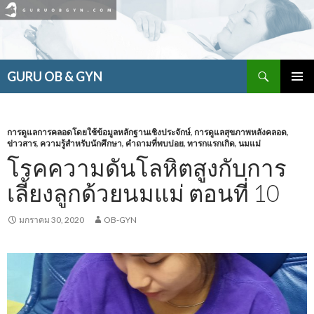
ค้นหา
GURU OB & GYN
ข้าม
เมนูหลัก
ไป
ยัง
เนื้อหา
การดูแลการคลอดโดยใช้ข้อมูลหลักฐานเชิงประจักษ์
,
การดูแลสุขภาพหลังคลอด
,
ข่าวสาร
,
ความรู้สำหรับนักศึกษา
,
คำถามที่พบบ่อย
,
ทารกแรกเกิด
,
นมแม่
โรคความดันโลหิตสูงกับการ
เลี้ยงลูกด้วยนมแม่ ตอนที่ 10
มกราคม 30, 2020
OB-GYN