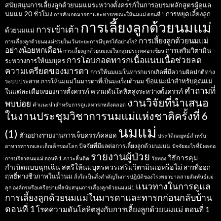
สนับสนุนการเลี้ยงลูกด้วยนมแม่ระหว่างตั้งครรภ์ในการอบรมหลักสูตรผู้ดูแล
นมแม่ 20 ชั่วโมง
การหยุดเลี้ยงลูก
การสังเกตมารดาและทารกขณะให้นมแม่ ตอนที่ 1
การเลี้ยงลูกด้วยนมแม่
การเข้าเต้า
ด้วยนมแม่
การเลี้ยงลูกด้วยนมแม่
การเลี้ยงลูกด้วยนมแม่ช่วยในเว้นระยะการมีบุตรได้อย่างไร?
อย่างน้อยหกเดือน
การเสริมวิตามิน
การเลี้ยงลูกด้วยนมแม่ในกลุ่มประเทศอาเซียน
การโอบกอดทารกเนื้อแนบเนื้อช่วยลด
ระหว่างการให้นมบุตร
ความเครียดของมารดา
การให้นมแม่ในทารกแรกเกิดที่มีความผิดปกติทาง
ข้อแนะนำสำหรับคุณแม่
ระบบประสาท
การให้นมแม่ในมารดาที่เป็นมะเร็งเต้านม
คำถามที่
ในแต่ละเดือนของการตั้งครรภ์
ความดันโลหิตสูงระหว่างตั้งครรภ์
งานวิจัยที่นำเสนอ
พบบ่อย
คำแนะนำสำหรับการดูแลทารกหลังคลอด
ในงานประชุมวิชาการนมแม่แห่งชาติครั้งที่ 6
นมแม่
(1)
ตัวอย่างรายงานการเจ็บครรภ์คลอด
ประวัติกลยุทธ์สำหรับ
ปัจจัยที่มีผลต่อการเลี้ยงลูกด้วยนมแม่
อาหารทารกและเด็กเล็กของโลก
ปัจจัยอะไรที่มีผลต่อ
รายงานผู้ป่วย
วิธีการคุม
การบริจาคนมแม่ ตอนที่ 1
ภาวะลิ้นติด
วัยทอง
กำเนิดแบบฉุกเฉิน
สตรีให้นมบุตรควรเสริมวิตามินเอหรือไม่
สารที่ออก
ฤทธิ์ทางชีวภาพในน้ำนม
สิ่งใดเป็นสิ่งสำคัญในการปฏิบัติของโรงพยาบาลสายสัมพันธ์แม่
แนวทางในการดูแล
ลูก
องค์กรหรือเครือข่ายที่สนับสนุนการเลี้ยงลูกด้วยนมแม่1
การเลี้ยงลูกด้วยนมแม่ในมารดาและทารกก่อนกลับบ้าน
ตอนที่ 1
โรคความดันโลหิตสูงกับการเลี้ยงลูกด้วยนมแม่ ตอนที่ 1