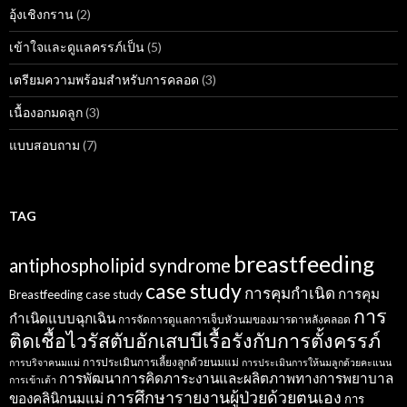
อุ้งเชิงกราน
(2)
เข้าใจและดูแลครรภ์เป็น
(5)
เตรียมความพร้อมสำหรับการคลอด
(3)
เนื้องอกมดลูก
(3)
แบบสอบถาม
(7)
TAG
breastfeeding
antiphospholipid syndrome
case study
การคุมกำเนิด
การคุม
Breastfeeding case study
การ
กำเนิดแบบฉุกเฉิน
การจัดการดูแลการเจ็บหัวนมของมารดาหลังคลอด
ติดเชื้อไวรัสตับอักเสบบีเรื้อรังกับการตั้งครรภ์
การประเมินการเลี้ยงลูกด้วยนมแม่
การบริจาคนมแม่
การประเมินการให้นมลูกด้วยคะแนน
การพัฒนาการคิดภาระงานและผลิตภาพทางการพยาบาล
การเข้าเต้า
การศึกษารายงานผู้ป่วยด้วยตนเอง
ของคลินิกนมแม่
การ