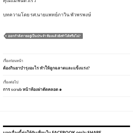
คุณแม่ฟื้นตัวเร็ว
บทความโดย รศ.นายแพทย์ภาวิน พัวพรพงษ์
ออกกำลังกายอยู่เป็นประจำ ท้องแล้วยังทำได้หรือไม่?
เมนู
เรื่องก่อนหน้า
นำทาง
ต้องกินยาบำรุงอะไร ทำให้ลูกฉลาดและแข็งแรง?
เรื่อง
เรื่องต่อไป
การ scrub หน้าท้องผ่าตัดคลอด ๑
บอกเรื่องนี้ต่อให้กับเพื่อนใน FACEBOOK กดปุ่ม SHARE