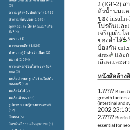
คลอดปกติไม่ได้ จะทำอย่างไร?
2 (IGF-2)
สา
(3)
หัวน้ำนมแล
ความรู้สำหรับนักศึกษา
(1,918)
ของ
insulin-
คำถามที่พบบ่อย
(1,893)
โปรตีนและเอ
คุณพร้อมจะเป็น ?คุณแม่? หรือ
ยัง?
(4)
เจริญเติบโ
4
,
5
ตกขาว
(1)
ของลำไส้
ทารกแรกเกิด
(1,826)
ป้องกัน
ente
ทำความรู้จักประจำเดือน
(2)
6
stress
และก
นมแม่
(2,594)
เลือดและคว
ภาวะแทรกซ้อนในระยะหลังค
ลอด
(5)
หนังสืออ้างอ
มะเร็งปากมดลูก ภัยร้ายใกล้ตัว
ของสตรี
(10)
1.
?????
มะเร็งรังไข่
(7)
Blum JW
growth factors 
มะเร็งเต้านม
(22)
(intestinal and 
รูปภาพความรู้ทางการแพทย์
2002
23:10
;
(12)
2.
?????
วัยทอง
(6)
Burrin 
วิตามิน อี : ยาเสริมสุขภาพ?
(1)
essential for n