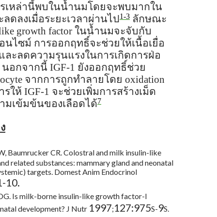
รเหล่านี้พบในน้ำนมโดยจะพบมากใน
1-3
ะลดลงเมื่อระยะเวลาผ่านไป
ลักษณะ
like growth factor
ในน้ำนมจะจับกับ
นไซม์ การออกฤทธิ์จะช่วยให้เนื้อเยื่อ
ตและลดความรุนแรงในการเกิดการฝ่อ
นอกจากนี้
IGF-1
ยังออกฤทธิ์ช่วย
rocyte
จากการถูกทำลายโดย
oxidation
ารให้
IGF-1
จะช่วยเพิ่มการสร้างเม็ด
7
ามเข้มข้นของเลือดได้
ิง
, Baumrucker CR. Colostral and milk insulin-like
and related substances: mammary gland and neonatal
systemic) targets. Domest Anim Endocrinol
1-10.
DG. Is milk-borne insulin-like growth factor-I
1997
127:975
9
eonatal development? J Nutr
;
S-
S.