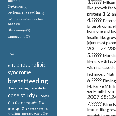
3.
?????
หนังสือ
(1)
Milsom 
อุ้งเชิงกราน
(2)
like growth facto
1
2
เข้าใจและดูแลครรภ์เป็น
(5)
proteins
,
, a
4.
?????
เตรียมความพร้อมสำหรับการ
Peterso
คลอด
(3)
Enterotrophic ef
เนื้องอกมดลูก
(3)
hormone and loca
แบบสอบถาม
(7)
insulin-like gro
jejunum of paren
2000
24:28
;
TAG
5.
?????
Murali 
like growth facto
antiphospholipid
with increased e
syndrome
fed mice. J Nutr
breastfeeding
6.
?????
Elmlin
M, Ranke MB. Ins
Breastfeeding case study
early milk from
case study
การคุม
2007
68:12
;
กำเนิด
7.
?????
การคุมกำเนิด
Kling P
แบบฉุกเฉิน
Insulin-like gro
การจัดการดูแล
การเจ็บหัวนมของมารดาหลังค
administered en