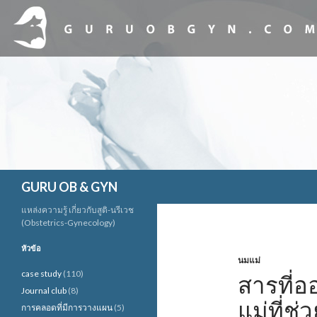
ค้นหา
GURU OB & GYN
แหล่งความรู้ เกี่ยวกับสูติ-นรีเวช
(Obstetrics-Gynecology)
หัวข้อ
นมแม่
case study
(110)
สารที่
Journal club
(8)
แม่ที่ช่
การคลอดที่มีการวางแผน
(5)