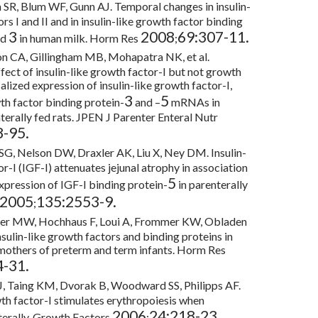
SR, Blum WF, Gunn AJ. Temporal changes in insulin-
rs I and II and in insulin-like growth factor binding
3
2008
69:307-11.
nd
in human milk. Horm Res
;
n CA, Gillingham MB, Mohapatra NK, et al.
fect of insulin-like growth factor-I but not growth
lized expression of insulin-like growth factor-I,
3
5
wth factor binding protein-
and –
mRNAs in
terally fed rats. JPEN J Parenter Enteral Nutr
8-95.
SG, Nelson DW, Draxler AK, Liu X, Ney DM. Insulin-
r-I (IGF-I) attenuates jejunal atrophy in association
5
xpression of IGF-I binding protein-
in parenterally
2005
135:2553-9.
;
ger MW, Hochhaus F, Loui A, Frommer KW, Obladen
ulin-like growth factors and binding proteins in
 mothers of preterm and term infants. Horm Res
4-31.
J, Taing KM, Dvorak B, Woodward SS, Philipps AF.
wth factor-I stimulates erythropoiesis when
2006
24:218-23.
terally. Growth Factors
;