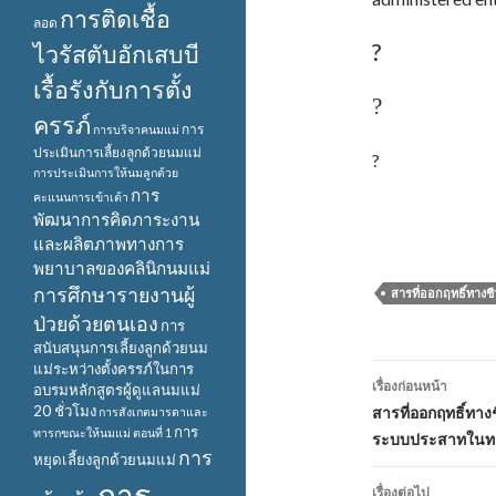
การติดเชื้อ
ลอด
?
ไวรัสตับอักเสบบี
เรื้อรังกับการตั้ง
?
ครรภ์
การ
การบริจาคนมแม่
ประเมินการเลี้ยงลูกด้วยนมแม่
?
การประเมินการให้นมลูกด้วย
การ
คะแนนการเข้าเต้า
พัฒนาการคิดภาระงาน
และผลิตภาพทางการ
พยาบาลของคลินิกนมแม่
การศึกษารายงานผู้
สารที่ออกฤทธิ์ทาง
ป่วยด้วยตนเอง
การ
สนับสนุนการเลี้ยงลูกด้วยนม
แม่ระหว่างตั้งครรภ์ในการ
เมนู
เรื่องก่อนหน้า
อบรมหลักสูตรผู้ดูแลนมแม่
นำทาง
20 ชั่วโมง
สารที่ออกฤทธิ์ทา
การสังเกตมารดาและ
การ
ทารกขณะให้นมแม่ ตอนที่ 1
ระบบประสาทในทา
เรื่อง
การ
หยุดเลี้ยงลูกด้วยนมแม่
การ
เรื่องต่อไป