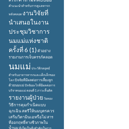
ครรภ์
คำแนะนำสำหรับการดูแลทารก
งานวิจัยที่
หลังคลอด
นำเสนอในงาน
ประชุมวิชาการ
นมแม่แห่งชาติ
ครั้งที่ 6 (1)
ตัวอย่าง
รายงานการเจ็บครรภ์คลอด
นมแม่
ประวัติกลยุทธ์
สำหรับอาหารทารกและเด็กเล็กของ
ปัจจัยที่มีผลต่อการเลี้ยงลูก
โลก
ด้วยนมแม่
ปัจจัยอะไรที่มีผลต่อการ
บริจาคนมแม่ ตอนที่ 1
ภาวะลิ้นติด
รายงานผู้ป่วย
วัยทอง
วิธีการคุมกำเนิดแบบ
ฉุกเฉิน
สตรีให้นมบุตรควร
เสริมวิตามินเอหรือไม่
สาร
ที่ออกฤทธิ์ทางชีวภาพใน
น้ำนม
สิ่งใดเป็นสิ่งสำคัญในการ