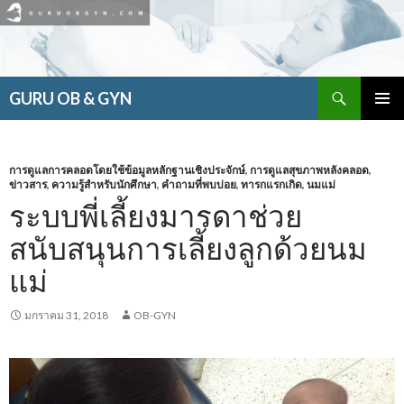
ค้นหา
GURU OB & GYN
ข้าม
เมนูหลัก
ไป
ยัง
เนื้อหา
การดูแลการคลอดโดยใช้ข้อมูลหลักฐานเชิงประจักษ์
,
การดูแลสุขภาพหลังคลอด
,
ข่าวสาร
,
ความรู้สำหรับนักศึกษา
,
คำถามที่พบบ่อย
,
ทารกแรกเกิด
,
นมแม่
ระบบพี่เลี้ยงมารดาช่วย
สนับสนุนการเลี้ยงลูกด้วยนม
แม่
มกราคม 31, 2018
OB-GYN