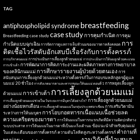
TAG
breastfeeding
antiphospholipid syndrome
case study
การคุมกำเนิด
การคุม
Breastfeeding case study
การ
กำเนิดแบบฉุกเฉิน
การจัดการดูแลการเจ็บหัวนมของมารดาหลังคลอด
ติดเชื้อไวรัสตับอักเสบบีเรื้อรังกับการตั้งครรภ์
การประเมินการเลี้ยงลูกด้วยนมแม่
การบริจาคนมแม่
การประเมินการให้นมลูกด้วยคะแนน
การพัฒนาการคิดภาระงานและผลิตภาพทางการพยาบาล
การเข้าเต้า
การศึกษารายงานผู้ป่วยด้วยตนเอง
ของคลินิกนมแม่
การ
สนับสนุนการเลี้ยงลูกด้วยนมแม่ระหว่างตั้งครรภ์ในการอบรมหลักสูตรผู้ดูแล
นมแม่ 20 ชั่วโมง
การหยุดเลี้ยงลูก
การสังเกตมารดาและทารกขณะให้นมแม่ ตอนที่ 1
การเลี้ยงลูกด้วยนมแม่
การเข้าเต้า
ด้วยนมแม่
การเลี้ยงลูกด้วยนมแม่
การเลี้ยงลูกด้วยนมแม่ช่วยในเว้นระยะการมีบุตรได้อย่างไร?
อย่างน้อยหกเดือน
การเสริมวิตามิน
การเลี้ยงลูกด้วยนมแม่ในกลุ่มประเทศอาเซียน
การโอบกอดทารกเนื้อแนบเนื้อช่วยลด
ระหว่างการให้นมบุตร
ความเครียดของมารดา
การให้นมแม่ในทารกแรกเกิดที่มีความผิดปกติทาง
ข้อแนะนำสำหรับคุณแม่
ระบบประสาท
การให้นมแม่ในมารดาที่เป็นมะเร็งเต้านม
คำถามที่
ในแต่ละเดือนของการตั้งครรภ์
ความดันโลหิตสูงระหว่างตั้งครรภ์
งานวิจัยที่นำเสนอ
พบบ่อย