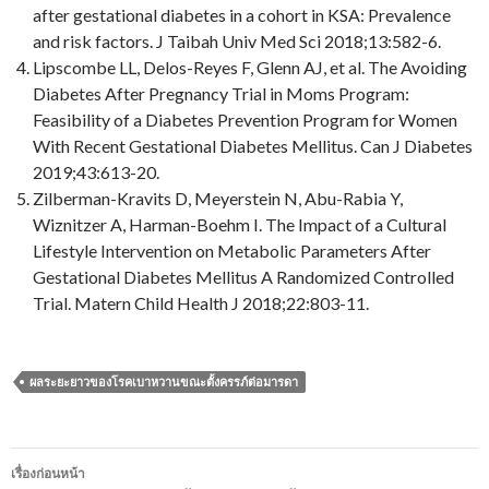
after gestational diabetes in a cohort in KSA: Prevalence
and risk factors. J Taibah Univ Med Sci 2018;13:582-6.
Lipscombe LL, Delos-Reyes F, Glenn AJ, et al. The Avoiding
Diabetes After Pregnancy Trial in Moms Program:
Feasibility of a Diabetes Prevention Program for Women
With Recent Gestational Diabetes Mellitus. Can J Diabetes
2019;43:613-20.
Zilberman-Kravits D, Meyerstein N, Abu-Rabia Y,
Wiznitzer A, Harman-Boehm I. The Impact of a Cultural
Lifestyle Intervention on Metabolic Parameters After
Gestational Diabetes Mellitus A Randomized Controlled
Trial. Matern Child Health J 2018;22:803-11.
ผลระยะยาวของโรคเบาหวานขณะตั้งครรภ์ต่อมารดา
เมนู
เรื่องก่อนหน้า