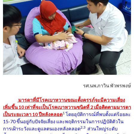
รศ.นพ.ภาวิน พัวพรพงษ์
มารดาที่มีโรคเบาหวานขณะตั้งครรภ์จะมีความเสี่ยง
เพิ่มขึ้น 10 เท่าที่จะเป็นโรคเบาหวานชนิดที่ 2 เมื่อติดตามมารดา
1
เป็นระยะเวลา 10 ปีหลังคลอด
โดยอุบัติการณ์ที่พบตั้งแต่ร้อยละ
15-70 ขึ้นอยู่กับปัจจัยเสี่ยง และพฤติกรรมในการปฏิบัติตัวใน
2
,3
การเฝ้าระวังและดูแลตนเองหลังคลอด
ส่วนใหญ่ระดับ