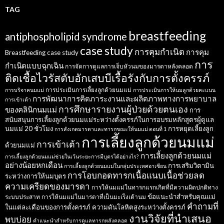
TAG
breastfeeding
antiphospholipid syndrome
case study
การคุมกำเนิด
การคุม
Breastfeeding case study
การ
กำเนิดแบบฉุกเฉิน
การจัดการดูแลการเจ็บหัวนมของมารดาหลังคลอด
ติดเชื้อไวรัสตับอักเสบบีเรื้อรังกับการตั้งครรภ์
การประเมินการเลี้ยงลูกด้วยนมแม่
การบริจาคนมแม่
การประเมินการให้นมลูกด้วยคะแนน
การพัฒนาการคิดภาระงานและผลิตภาพทางการพยาบาล
การเข้าเต้า
การศึกษารายงานผู้ป่วยด้วยตนเอง
ของคลินิกนมแม่
การ
สนับสนุนการเลี้ยงลูกด้วยนมแม่ระหว่างตั้งครรภ์ในการอบรมหลักสูตรผู้ดูแล
นมแม่ 20 ชั่วโมง
การหยุดเลี้ยงลูก
การสังเกตมารดาและทารกขณะให้นมแม่ ตอนที่ 1
การเลี้ยงลูกด้วยนมแม่
การเข้าเต้า
ด้วยนมแม่
การเลี้ยงลูกด้วยนมแม่
การเลี้ยงลูกด้วยนมแม่ช่วยในเว้นระยะการมีบุตรได้อย่างไร?
อย่างน้อยหกเดือน
การเสริมวิตามิน
การเลี้ยงลูกด้วยนมแม่ในกลุ่มประเทศอาเซียน
การโอบกอดทารกเนื้อแนบเนื้อช่วยลด
ระหว่างการให้นมบุตร
ความเครียดของมารดา
การให้นมแม่ในทารกแรกเกิดที่มีความผิดปกติทาง
ข้อแนะนำสำหรับคุณแม่
ระบบประสาท
การให้นมแม่ในมารดาที่เป็นมะเร็งเต้านม
คำถามที่
ในแต่ละเดือนของการตั้งครรภ์
ความดันโลหิตสูงระหว่างตั้งครรภ์
งานวิจัยที่นำเสนอ
พบบ่อย
คำแนะนำสำหรับการดูแลทารกหลังคลอด