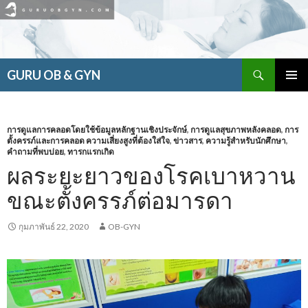
ค้นหา
GURU OB & GYN
ข้าม
เมนูหลัก
ไป
ยัง
เนื้อหา
การดูแลการคลอดโดยใช้ข้อมูลหลักฐานเชิงประจักษ์
,
การดูแลสุขภาพหลังคลอด
,
การ
ตั้งครรภ์และการคลอด ความเสี่ยงสูงที่ต้องใส่ใจ
,
ข่าวสาร
,
ความรู้สำหรับนักศึกษา
,
คำถามที่พบบ่อย
,
ทารกแรกเกิด
ผลระยะยาวของโรคเบาหวาน
ขณะตั้งครรภ์ต่อมารดา
กุมภาพันธ์ 22, 2020
OB-GYN