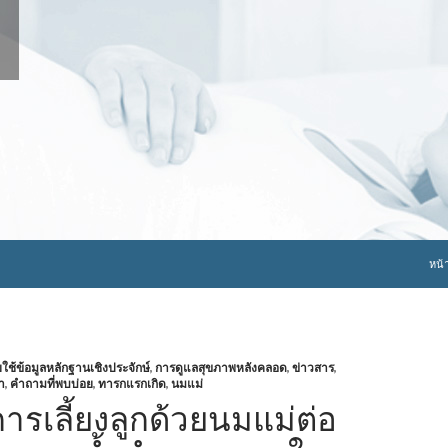
ข้าม
หน้
้ข้อมูลหลักฐานเชิงประจักษ์
,
การดูแลสุขภาพหลังคลอด
,
ข่าวสาร
,
า
,
คำถามที่พบบ่อย
,
ทารกแรกเกิด
,
นมแม่
รเลี้ยงลูกด้วยนมแม่ต่อ