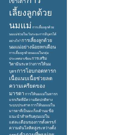
เข้าเต้า
เลี้ยงลูกด้วย
นมแม่
การเลี้ยงลูกด้วย
นมแม่ช่วยในเว้นระยะการมีบุตรได้
การเลี้ยงลูกด้วย
อย่างไร?
นมแม่อย่างน้อยหกเดือน
การเลี้ยงลูกด้วยนมแม่ในกลุ่ม
การเสริม
ประเทศอาเซียน
วิตามินระหว่างการให้นม
การโอบกอดทารก
บุตร
เนื้อแนบเนื้อช่วยลด
ความเครียดของ
มารดา
การให้นมแม่ในทารก
แรกเกิดที่มีความผิดปกติทาง
ระบบประสาท
การให้นมแม่ใน
ข้อ
มารดาที่เป็นมะเร็งเต้านม
แนะนำสำหรับคุณแม่ใน
แต่ละเดือนของการตั้งครรภ์
ความดันโลหิตสูงระหว่างตั้ง
คำถามที่พบบ่อย