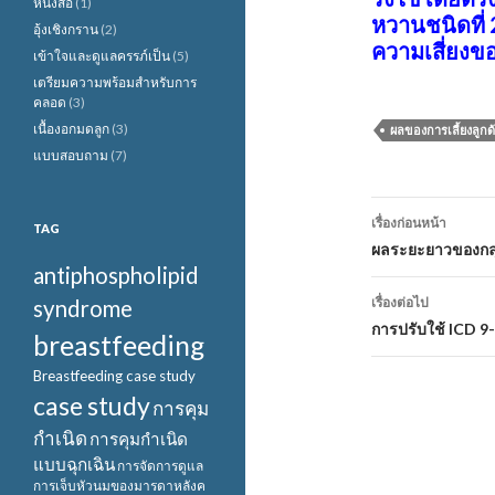
หนังสือ
(1)
หวานชนิดที่ 
อุ้งเชิงกราน
(2)
ความเสี่ยงข
เข้าใจและดูแลครรภ์เป็น
(5)
เตรียมความพร้อมสำหรับการ
คลอด
(3)
เนื้องอกมดลูก
(3)
ผลของการเลี้ยงลูก
แบบสอบถาม
(7)
เมนู
เรื่องก่อนหน้า
TAG
นำทาง
ผลระยะยาวของกลุ
antiphospholipid
เรื่อง
เรื่องต่อไป
syndrome
การปรับใช้ ICD 9
breastfeeding
Breastfeeding case study
case study
การคุม
กำเนิด
การคุมกำเนิด
แบบฉุกเฉิน
การจัดการดูแล
การเจ็บหัวนมของมารดาหลังค