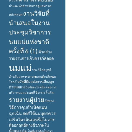
ครรภ์
คำแนะนำสำหรับการดูแลทารก
งานวิจัยที่
หลังคลอด
นำเสนอในงาน
ประชุมวิชาการ
นมแม่แห่งชาติ
ครั้งที่ 6 (1)
ตัวอย่าง
รายงานการเจ็บครรภ์คลอด
นมแม่
ประวัติกลยุทธ์
สำหรับอาหารทารกและเด็กเล็กของ
ปัจจัยที่มีผลต่อการเลี้ยงลูก
โลก
ด้วยนมแม่
ปัจจัยอะไรที่มีผลต่อการ
บริจาคนมแม่ ตอนที่ 1
ภาวะลิ้นติด
รายงานผู้ป่วย
วัยทอง
วิธีการคุมกำเนิดแบบ
ฉุกเฉิน
สตรีให้นมบุตรควร
เสริมวิตามินเอหรือไม่
สาร
ที่ออกฤทธิ์ทางชีวภาพใน
น้ำนม
สิ่งใดเป็นสิ่งสำคัญในการ