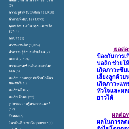
คลอดปกติไม่ได้ จะทำอย่างไร?
(3)
ความรู้สำหรับนักศึกษา
(1,918)
คำถามที่พบบ่อย
(1,893)
คุณพร้อมจะเป็น ?คุณแม่? หรือ
ยัง?
(4)
ตกขาว
(1)
ทารกแรกเกิด
(1,826)
ผลต่อ
ทำความรู้จักประจำเดือน
(2)
ป้องกันการเ
นมแม่
(2,594)
บอลิก ช่วยใ
ภาวะแทรกซ้อนในระยะหลังค
เกิดภาวะซึมเ
ลอด
(5)
เลี้ยงลูกด้
มะเร็งปากมดลูก ภัยร้ายใกล้ตัว
เกิดภาวะแทร
ของสตรี
(10)
หัวใจและหลอ
มะเร็งรังไข่
(7)
ยาวได้
มะเร็งเต้านม
(22)
รูปภาพความรู้ทางการแพทย์
(12)
ผลต่อ
วัยทอง
(6)
ผลในการลดก
วิตามิน อี : ยาเสริมสุขภาพ?
(1)
รังไข่โดยตร