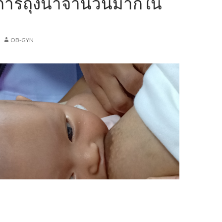
าการถุงน้ำจำนวนมากใน
OB-GYN