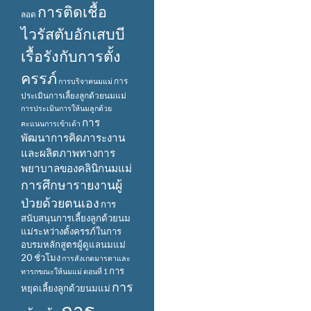
การติดเชื้อ
ลอด
ไวรัสตับอักเสบบี
เรื้อรังกับการตั้ง
ครรภ์
การ
การบริจาคนมแม่
ประเมินการเลี้ยงลูกด้วยนมแม่
การประเมินการให้นมลูกด้วย
การ
คะแนนการเข้าเต้า
พัฒนาการคิดภาระงาน
และผลิตภาพทางการ
พยาบาลของคลินิกนมแม่
การศึกษารายงานผู้
ป่วยด้วยตนเอง
การ
สนับสนุนการเลี้ยงลูกด้วยนม
แม่ระหว่างตั้งครรภ์ในการ
อบรมหลักสูตรผู้ดูแลนมแม่
20 ชั่วโมง
การสังเกตมารดาและ
การ
ทารกขณะให้นมแม่ ตอนที่ 1
การ
หยุดเลี้ยงลูกด้วยนมแม่
การ