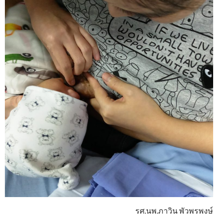
รศ.นพ.ภาวิน พัวพรพงษ์