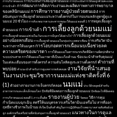
การประเมินการเลี้ยงลูกด้วยนมแม่
การบริจาคนมแม่
การประเมินการให้นมลูกด้วยคะแนน
การพัฒนาการคิดภาระงานและผลิตภาพทางการพยาบาล
การเข้าเต้า
การศึกษารายงานผู้ป่วยด้วยตนเอง
ของคลินิกนมแม่
การ
สนับสนุนการเลี้ยงลูกด้วยนมแม่ระหว่างตั้งครรภ์ในการอบรมหลักสูตรผู้ดูแล
นมแม่ 20 ชั่วโมง
การหยุดเลี้ยงลูก
การสังเกตมารดาและทารกขณะให้นมแม่ ตอนที่ 1
การเลี้ยงลูกด้วยนมแม่
การเข้าเต้า
ด้วยนมแม่
การเลี้ยงลูกด้วยนมแม่
การเลี้ยงลูกด้วยนมแม่ช่วยในเว้นระยะการมีบุตรได้อย่างไร?
อย่างน้อยหกเดือน
การเสริมวิตามิน
การเลี้ยงลูกด้วยนมแม่ในกลุ่มประเทศอาเซียน
การโอบกอดทารกเนื้อแนบเนื้อช่วยลด
ระหว่างการให้นมบุตร
ความเครียดของมารดา
การให้นมแม่ในทารกแรกเกิดที่มีความผิดปกติทาง
ข้อแนะนำสำหรับคุณแม่
ระบบประสาท
การให้นมแม่ในมารดาที่เป็นมะเร็งเต้านม
คำถามที่
ในแต่ละเดือนของการตั้งครรภ์
ความดันโลหิตสูงระหว่างตั้งครรภ์
งานวิจัยที่นำเสนอ
พบบ่อย
คำแนะนำสำหรับการดูแลทารกหลังคลอด
ในงานประชุมวิชาการนมแม่แห่งชาติครั้งที่ 6
นมแม่
(1)
ตัวอย่างรายงานการเจ็บครรภ์คลอด
ประวัติกลยุทธ์สำหรับ
ปัจจัยที่มีผลต่อการเลี้ยงลูกด้วยนมแม่
อาหารทารกและเด็กเล็กของโลก
ปัจจัยอะไรที่มีผลต่อ
รายงานผู้ป่วย
วิธีการคุม
การบริจาคนมแม่ ตอนที่ 1
ภาวะลิ้นติด
วัยทอง
กำเนิดแบบฉุกเฉิน
สตรีให้นมบุตรควรเสริมวิตามินเอหรือไม่
สารที่ออก
ฤทธิ์ทางชีวภาพในน้ำนม
สิ่งใดเป็นสิ่งสำคัญในการปฏิบัติของโรงพยาบาลสายสัมพันธ์แม่
แนวทางในการดูแล
ลูก
องค์กรหรือเครือข่ายที่สนับสนุนการเลี้ยงลูกด้วยนมแม่1