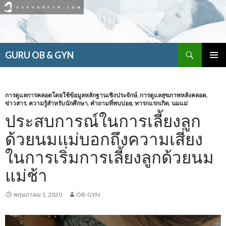
ค้นหา
GURU OB & GYN
ข้าม
เมนูหลัก
ไป
ยัง
เนื้อหา
การดูแลการคลอดโดยใช้ข้อมูลหลักฐานเชิงประจักษ์
,
การดูแลสุขภาพหลังคลอด
,
ข่าวสาร
,
ความรู้สำหรับนักศึกษา
,
คำถามที่พบบ่อย
,
ทารกแรกเกิด
,
นมแม่
ประสบการณ์ในการเลี้ยงลูก
ด้วยนมแม่บอกถึงความเสี่ยง
ในการเริ่มการเลี้ยงลูกด้วยนม
แม่ช้า
พฤษภาคม 1, 2020
OB-GYN