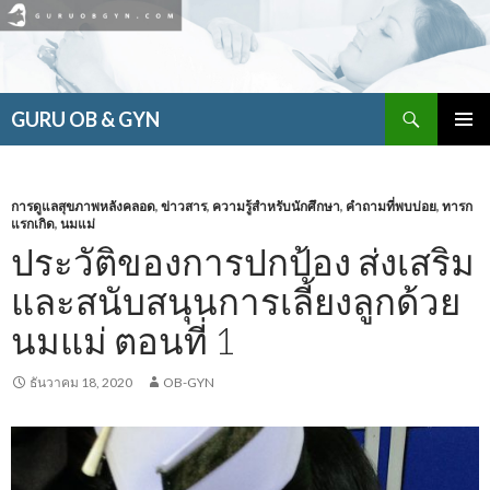
ค้นหา
GURU OB & GYN
ข้าม
เมนูหลัก
ไป
ยัง
เนื้อหา
การดูแลสุขภาพหลังคลอด
,
ข่าวสาร
,
ความรู้สำหรับนักศึกษา
,
คำถามที่พบบ่อย
,
ทารก
แรกเกิด
,
นมแม่
ประวัติของการปกป้อง ส่งเสริม
และสนับสนุนการเลี้ยงลูกด้วย
นมแม่ ตอนที่ 1
ธันวาคม 18, 2020
OB-GYN