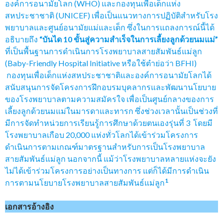
องค์การอนามัยโลก (WHO) และกองทุนเพื่อเด็กแห่ง
สหประชาชาติ (UNICEF) เพื่อเป็นแนวทางการปฏิบัติสำหรับโรง
พยาบาลและศูนย์อนามัยแม่และเด็ก ซึ่งในการแถลงการณ์นี้ได้
อธิบายถึง
“บันได 10 ขั้นสู่ความสำเร็จในการเลี้ยงลูกด้วยนมแม่”
ที่เป็นพื้นฐานการดำเนินการโรงพยาบาลสายสัมพันธ์แม่ลูก
(Baby-Friendly Hospital Initiative หรือใช้ตำย่อว่า BFHI)
กองทุนเพื่อเด็กแห่งสหประชาชาติและองค์การอนามัยโลกได้
สนับสนุนการจัดโครงการฝึกอบรมบุคลากรและพัฒนานโยบาย
ของโรงพยาบาลตามความสมัครใจ เพื่อเป็นศูนย์กลางของการ
เลี้ยงลูกด้วยนมแม่ในมารดาและทารก ซึ่งช่วงเวลานั้นเป็นช่วงที่
มีการจัดทำหน่วยการเรียนรู้การศึกษาด้วยตนเองรุ่นที่ 3 โดยมี
โรงพยาบาลเกือบ 20,000 แห่งทั่วโลกได้เข้าร่วมโครงการ
ดำเนินการตามเกณฑ์มาตรฐานสำหรับการเป็นโรงพยาบาล
สายสัมพันธ์แม่ลูก นอกจากนี้ แม้ว่าโรงพยาบาลหลายแห่งจะยัง
ไม่ได้เข้าร่วมโครงการอย่างเป็นทางการ แต่ก็ได้มีการดำเนิน
1
การตามนโยบายโรงพยาบาลสายสัมพันธ์แม่ลูก
เอกสารอ้างอิง