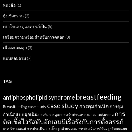
หนังสือ
(1)
อุ้งเชิงกราน
(2)
เข้าใจและดูแลครรภ์เป็น
(5)
เตรียมความพร้อมสำหรับการคลอด
(3)
เนื้องอกมดลูก
(3)
แบบสอบถาม
(7)
TAG
breastfeeding
antiphospholipid syndrome
case study
การคุมกำเนิด
การคุม
Breastfeeding case study
การ
กำเนิดแบบฉุกเฉิน
การจัดการดูแลการเจ็บหัวนมของมารดาหลังคลอด
ติดเชื้อไวรัสตับอักเสบบีเรื้อรังกับการตั้งครรภ์
การประเมินการเลี้ยงลูกด้วยนมแม่
การบริจาคนมแม่
การประเมินการให้นมลูกด้วยคะแนน