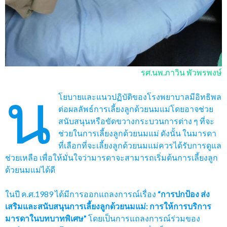
รศ.นพ.ภาวิน พัวพรพงษ์
น
โยบายและแนวปฏิบัติของโรงพยาบาลมีอิทธิพล
ต่อผลลัพธ์การเลี้ยงลูกด้วยนมแม่โดยอาจช่วย
สนับสนุนหรือขัดขวางกระบวนการต่าง ๆ ที่จะ
ช่วยในการเลี้ยงลูกด้วยนมแม่ ดังนั้น ในมารดา
ที่เลือกที่จะเลี้ยงลูกด้วยนมแม่ควรได้รับการดูแล
ช่วยเหลือ เพื่อให้มั่นใจว่ามารดาจะสามารถเริ่มต้นการเลี้ยงลูก
ด้วยนมแม่ได้ดี
ในปี ค.ศ.1989 ได้มีการออกแถลงการณ์เรื่อง
“การปกป้อง ส่ง
เสริมและสนับสนุนการเลี้ยงลูกด้วยนมแม่: การให้การบริการ
มารดาในบทบาทพิเศษ”
โดยเป็นการแถลงการณ์ร่วมของ