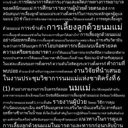
การพัฒนาการคิดภาระงานและผลิตภาพทางการพยาบาล
การเข้าเต้า
การศึกษารายงานผู้ป่วยด้วยตนเอง
ของคลินิกนมแม่
การ
สนับสนุนการเลี้ยงลูกด้วยนมแม่ระหว่างตั้งครรภ์ในการอบรมหลักสูตรผู้ดูแล
นมแม่ 20 ชั่วโมง
การหยุดเลี้ยงลูก
การสังเกตมารดาและทารกขณะให้นมแม่ ตอนที่ 1
การเลี้ยงลูกด้วยนมแม่
การเข้าเต้า
ด้วยนมแม่
การเลี้ยงลูกด้วยนมแม่
การเลี้ยงลูกด้วยนมแม่ช่วยในเว้นระยะการมีบุตรได้อย่างไร?
อย่างน้อยหกเดือน
การเสริมวิตามิน
การเลี้ยงลูกด้วยนมแม่ในกลุ่มประเทศอาเซียน
การโอบกอดทารกเนื้อแนบเนื้อช่วยลด
ระหว่างการให้นมบุตร
ความเครียดของมารดา
การให้นมแม่ในทารกแรกเกิดที่มีความผิดปกติทาง
ข้อแนะนำสำหรับคุณแม่
ระบบประสาท
การให้นมแม่ในมารดาที่เป็นมะเร็งเต้านม
คำถามที่
ในแต่ละเดือนของการตั้งครรภ์
ความดันโลหิตสูงระหว่างตั้งครรภ์
งานวิจัยที่นำเสนอ
พบบ่อย
คำแนะนำสำหรับการดูแลทารกหลังคลอด
ในงานประชุมวิชาการนมแม่แห่งชาติครั้งที่ 6
นมแม่
(1)
ตัวอย่างรายงานการเจ็บครรภ์คลอด
ประวัติกลยุทธ์สำหรับ
ปัจจัยที่มีผลต่อการเลี้ยงลูกด้วยนมแม่
อาหารทารกและเด็กเล็กของโลก
ปัจจัยอะไรที่มีผลต่อ
รายงานผู้ป่วย
วิธีการคุม
การบริจาคนมแม่ ตอนที่ 1
ภาวะลิ้นติด
วัยทอง
กำเนิดแบบฉุกเฉิน
สตรีให้นมบุตรควรเสริมวิตามินเอหรือไม่
สารที่ออก
ฤทธิ์ทางชีวภาพในน้ำนม
สิ่งใดเป็นสิ่งสำคัญในการปฏิบัติของโรงพยาบาลสายสัมพันธ์แม่
แนวทางในการดูแล
ลูก
องค์กรหรือเครือข่ายที่สนับสนุนการเลี้ยงลูกด้วยนมแม่1
การเลี้ยงลูกด้วยนมแม่ในมารดาและทารกก่อนกลับบ้าน