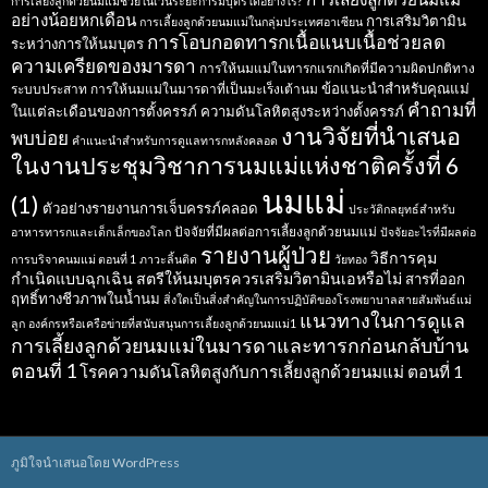
การเลี้ยงลูกด้วยนมแม่ช่วยในเว้นระยะการมีบุตรได้อย่างไร?
อย่างน้อยหกเดือน
การเสริมวิตามิน
การเลี้ยงลูกด้วยนมแม่ในกลุ่มประเทศอาเซียน
การโอบกอดทารกเนื้อแนบเนื้อช่วยลด
ระหว่างการให้นมบุตร
ความเครียดของมารดา
การให้นมแม่ในทารกแรกเกิดที่มีความผิดปกติทาง
ข้อแนะนำสำหรับคุณแม่
ระบบประสาท
การให้นมแม่ในมารดาที่เป็นมะเร็งเต้านม
คำถามที่
ในแต่ละเดือนของการตั้งครรภ์
ความดันโลหิตสูงระหว่างตั้งครรภ์
งานวิจัยที่นำเสนอ
พบบ่อย
คำแนะนำสำหรับการดูแลทารกหลังคลอด
ในงานประชุมวิชาการนมแม่แห่งชาติครั้งที่ 6
นมแม่
(1)
ตัวอย่างรายงานการเจ็บครรภ์คลอด
ประวัติกลยุทธ์สำหรับ
ปัจจัยที่มีผลต่อการเลี้ยงลูกด้วยนมแม่
อาหารทารกและเด็กเล็กของโลก
ปัจจัยอะไรที่มีผลต่อ
รายงานผู้ป่วย
วิธีการคุม
การบริจาคนมแม่ ตอนที่ 1
ภาวะลิ้นติด
วัยทอง
กำเนิดแบบฉุกเฉิน
สตรีให้นมบุตรควรเสริมวิตามินเอหรือไม่
สารที่ออก
ฤทธิ์ทางชีวภาพในน้ำนม
สิ่งใดเป็นสิ่งสำคัญในการปฏิบัติของโรงพยาบาลสายสัมพันธ์แม่
แนวทางในการดูแล
ลูก
องค์กรหรือเครือข่ายที่สนับสนุนการเลี้ยงลูกด้วยนมแม่1
การเลี้ยงลูกด้วยนมแม่ในมารดาและทารกก่อนกลับบ้าน
ตอนที่ 1
โรคความดันโลหิตสูงกับการเลี้ยงลูกด้วยนมแม่ ตอนที่ 1
ภูมิใจนำเสนอโดย WordPress