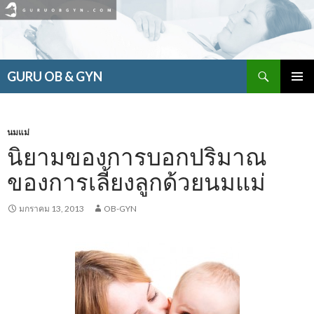
ค้นหา
GURU OB & GYN
ข้าม
เมนูหลัก
ไป
ยัง
เนื้อหา
นมแม่
นิยามของการบอกปริมาณ
ของการเลี้ยงลูกด้วยนมแม่
มกราคม 13, 2013
OB-GYN