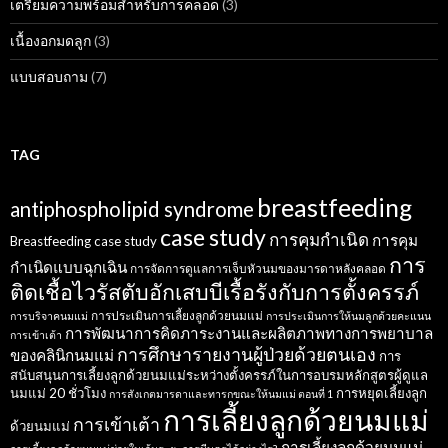
เตรียมความพร้อมสำหรับการคลอด
(3)
เนื้องอกมดลูก
(3)
แบบสอบถาม
(7)
TAG
breastfeeding
antiphospholipid syndrome
case study
การคุมกำเนิด
การคุม
Breastfeeding case study
การ
กำเนิดแบบฉุกเฉิน
การจัดการดูแลการเจ็บหัวนมของมารดาหลังคลอด
ติดเชื้อไวรัสตับอักเสบบีเรื้อรังกับการตั้งครรภ์
การประเมินการเลี้ยงลูกด้วยนมแม่
การบริจาคนมแม่
การประเมินการให้นมลูกด้วยคะแนน
การพัฒนาการคิดภาระงานและผลิตภาพทางการพยาบาล
การเข้าเต้า
การศึกษารายงานผู้ป่วยด้วยตนเอง
ของคลินิกนมแม่
การ
สนับสนุนการเลี้ยงลูกด้วยนมแม่ระหว่างตั้งครรภ์ในการอบรมหลักสูตรผู้ดูแล
นมแม่ 20 ชั่วโมง
การหยุดเลี้ยงลูก
การสังเกตมารดาและทารกขณะให้นมแม่ ตอนที่ 1
การเลี้ยงลูกด้วยนมแม่
การเข้าเต้า
ด้วยนมแม่
การเลี้ยงลูกด้วยนมแม่