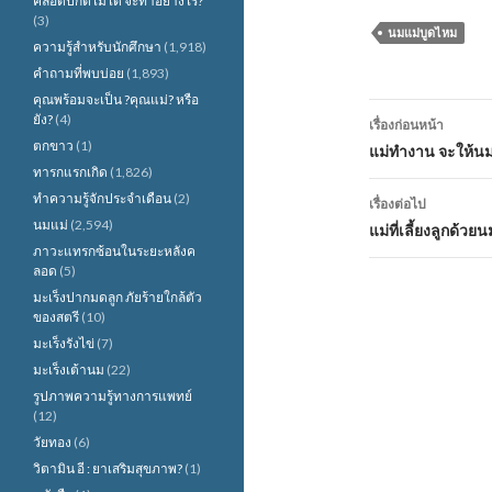
คลอดปกติไม่ได้ จะทำอย่างไร?
(3)
นมแม่บูดไหม
ความรู้สำหรับนักศึกษา
(1,918)
คำถามที่พบบ่อย
(1,893)
คุณพร้อมจะเป็น ?คุณแม่? หรือ
เมนู
ยัง?
(4)
เรื่องก่อนหน้า
ตกขาว
(1)
นำทาง
แม่ทำงาน จะให้นม
ทารกแรกเกิด
(1,826)
เรื่อง
ทำความรู้จักประจำเดือน
(2)
เรื่องต่อไป
นมแม่
(2,594)
แม่ที่เลี้ยงลูกด้วย
ภาวะแทรกซ้อนในระยะหลังค
ลอด
(5)
มะเร็งปากมดลูก ภัยร้ายใกล้ตัว
ของสตรี
(10)
มะเร็งรังไข่
(7)
มะเร็งเต้านม
(22)
รูปภาพความรู้ทางการแพทย์
(12)
วัยทอง
(6)
วิตามิน อี : ยาเสริมสุขภาพ?
(1)