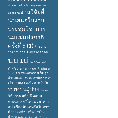
ครรภ์
คำแนะนำสำหรับการดูแลทารก
งานวิจัยที่
หลังคลอด
นำเสนอในงาน
ประชุมวิชาการ
นมแม่แห่งชาติ
ครั้งที่ 6 (1)
ตัวอย่าง
รายงานการเจ็บครรภ์คลอด
นมแม่
ประวัติกลยุทธ์
สำหรับอาหารทารกและเด็กเล็กของ
ปัจจัยที่มีผลต่อการเลี้ยงลูก
โลก
ด้วยนมแม่
ปัจจัยอะไรที่มีผลต่อการ
บริจาคนมแม่ ตอนที่ 1
ภาวะลิ้นติด
รายงานผู้ป่วย
วัยทอง
วิธีการคุมกำเนิดแบบ
ฉุกเฉิน
สตรีให้นมบุตรควร
เสริมวิตามินเอหรือไม่
สาร
ที่ออกฤทธิ์ทางชีวภาพใน
น้ำนม
สิ่งใดเป็นสิ่งสำคัญในการ