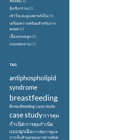
หนังสือ
(1)
อุ้งเชิงกราน
(2)
เข้าใจและดูแลครรภ์เป็น
(5)
เตรียมความพร้อมสำหรับการ
คลอด
(3)
เนื้องอกมดลูก
(3)
แบบสอบถาม
(7)
TAG
antiphospholipid
syndrome
breastfeeding
Breastfeeding case study
case study
การคุม
กำเนิด
การคุมกำเนิด
แบบฉุกเฉิน
การจัดการดูแล
การเจ็บหัวนมของมารดาหลังค