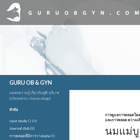
ค้นหา
GURU OB & GYN
แหล่งความรู้ เกี่ยวกับสูติ-นรีเวช
(Obstetrics-Gynecology)
หัวข้อ
การดูแลการคลอดโดยใช
และการคลอด ความเสี่ย
case study
(110)
นมแม่บ
Journal club
(8)
การคลอดที่มีการวางแผน
(5)