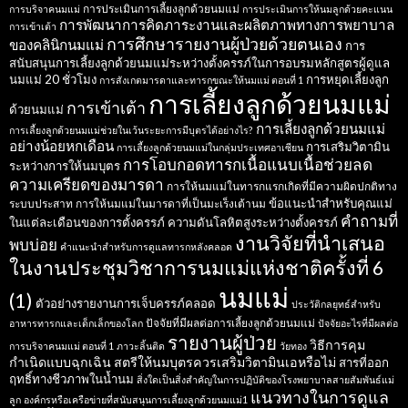
การประเมินการเลี้ยงลูกด้วยนมแม่
การบริจาคนมแม่
การประเมินการให้นมลูกด้วยคะแนน
การพัฒนาการคิดภาระงานและผลิตภาพทางการพยาบาล
การเข้าเต้า
การศึกษารายงานผู้ป่วยด้วยตนเอง
ของคลินิกนมแม่
การ
สนับสนุนการเลี้ยงลูกด้วยนมแม่ระหว่างตั้งครรภ์ในการอบรมหลักสูตรผู้ดูแล
นมแม่ 20 ชั่วโมง
การหยุดเลี้ยงลูก
การสังเกตมารดาและทารกขณะให้นมแม่ ตอนที่ 1
การเลี้ยงลูกด้วยนมแม่
การเข้าเต้า
ด้วยนมแม่
การเลี้ยงลูกด้วยนมแม่
การเลี้ยงลูกด้วยนมแม่ช่วยในเว้นระยะการมีบุตรได้อย่างไร?
อย่างน้อยหกเดือน
การเสริมวิตามิน
การเลี้ยงลูกด้วยนมแม่ในกลุ่มประเทศอาเซียน
การโอบกอดทารกเนื้อแนบเนื้อช่วยลด
ระหว่างการให้นมบุตร
ความเครียดของมารดา
การให้นมแม่ในทารกแรกเกิดที่มีความผิดปกติทาง
ข้อแนะนำสำหรับคุณแม่
ระบบประสาท
การให้นมแม่ในมารดาที่เป็นมะเร็งเต้านม
คำถามที่
ในแต่ละเดือนของการตั้งครรภ์
ความดันโลหิตสูงระหว่างตั้งครรภ์
งานวิจัยที่นำเสนอ
พบบ่อย
คำแนะนำสำหรับการดูแลทารกหลังคลอด
ในงานประชุมวิชาการนมแม่แห่งชาติครั้งที่ 6
นมแม่
(1)
ตัวอย่างรายงานการเจ็บครรภ์คลอด
ประวัติกลยุทธ์สำหรับ
ปัจจัยที่มีผลต่อการเลี้ยงลูกด้วยนมแม่
อาหารทารกและเด็กเล็กของโลก
ปัจจัยอะไรที่มีผลต่อ
รายงานผู้ป่วย
วิธีการคุม
การบริจาคนมแม่ ตอนที่ 1
ภาวะลิ้นติด
วัยทอง
กำเนิดแบบฉุกเฉิน
สตรีให้นมบุตรควรเสริมวิตามินเอหรือไม่
สารที่ออก
ฤทธิ์ทางชีวภาพในน้ำนม
สิ่งใดเป็นสิ่งสำคัญในการปฏิบัติของโรงพยาบาลสายสัมพันธ์แม่
แนวทางในการดูแล
ลูก
องค์กรหรือเครือข่ายที่สนับสนุนการเลี้ยงลูกด้วยนมแม่1