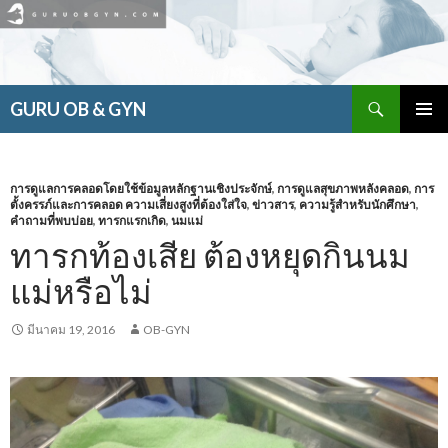
ค้นหา
GURU OB & GYN
ข้าม
เมนูหลัก
ไป
ยัง
เนื้อหา
การดูแลการคลอดโดยใช้ข้อมูลหลักฐานเชิงประจักษ์
,
การดูแลสุขภาพหลังคลอด
,
การ
ตั้งครรภ์และการคลอด ความเสี่ยงสูงที่ต้องใส่ใจ
,
ข่าวสาร
,
ความรู้สำหรับนักศึกษา
,
คำถามที่พบบ่อย
,
ทารกแรกเกิด
,
นมแม่
ทารกท้องเสีย ต้องหยุดกินนม
แม่หรือไม่
มีนาคม 19, 2016
OB-GYN