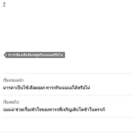
?
ทารกท้องเสีย ต้องหยุดกินนมแม่หรือไม่
เมนู
เรื่องก่อนหน้า
นำทาง
มารดาเป็นไข้เลือดออก ทารกกินนมแม่ได้หรือไม่
เรื่อง
เรื่องต่อไป
นมแม่ ช่วยเรื่องหัวใจของทารกที่เจริญเติบโตช้าในครรภ์