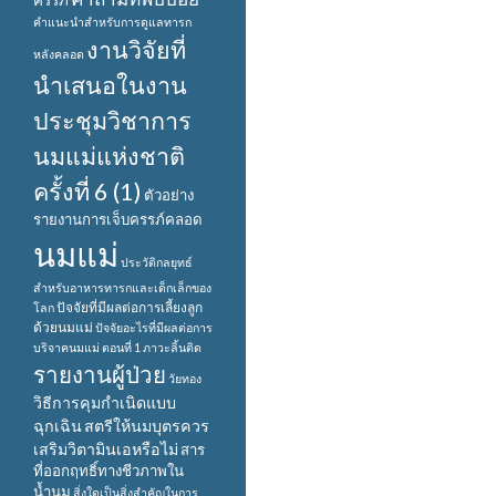
ครรภ์
คำแนะนำสำหรับการดูแลทารก
งานวิจัยที่
หลังคลอด
นำเสนอในงาน
ประชุมวิชาการ
นมแม่แห่งชาติ
ครั้งที่ 6 (1)
ตัวอย่าง
รายงานการเจ็บครรภ์คลอด
นมแม่
ประวัติกลยุทธ์
สำหรับอาหารทารกและเด็กเล็กของ
ปัจจัยที่มีผลต่อการเลี้ยงลูก
โลก
ด้วยนมแม่
ปัจจัยอะไรที่มีผลต่อการ
บริจาคนมแม่ ตอนที่ 1
ภาวะลิ้นติด
รายงานผู้ป่วย
วัยทอง
วิธีการคุมกำเนิดแบบ
ฉุกเฉิน
สตรีให้นมบุตรควร
เสริมวิตามินเอหรือไม่
สาร
ที่ออกฤทธิ์ทางชีวภาพใน
น้ำนม
สิ่งใดเป็นสิ่งสำคัญในการ