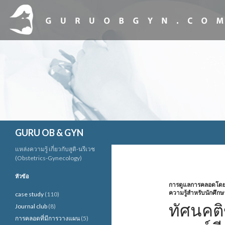
ค้นหา
GURU OB & GYN
แหล่งความรู้ เกี่ยวกับสูติ-นรีเวช
(Obstetrics-Gynecology)
หัวข้อ
การดูแลการคลอดโดยใช
ความรู้สำหรับนักศึกษ
case study
(110)
ทัศนคต
Journal club
(8)
การคลอดที่มีการวางแผน
(5)