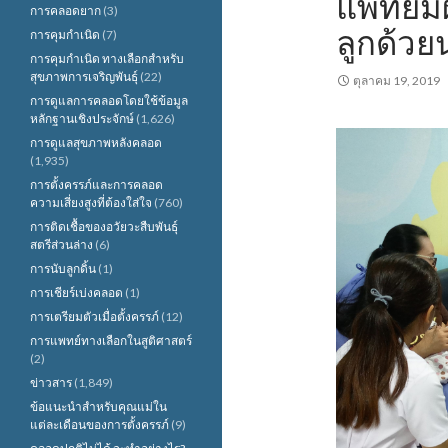
แพทย์มี
การคลอดยาก
(3)
ลูกด้วย
การคุมกำเนิด
(7)
การคุมกำเนิด ทางเลือกสำหรับ
สุขภาพการเจริญพันธุ์
(22)
ตุลาคม 19, 2019
การดูแลการคลอดโดยใช้ข้อมูล
หลักฐานเชิงประจักษ์
(1,626)
การดูแลสุขภาพหลังคลอด
(1,935)
การตั้งครรภ์และการคลอด
ความเสี่ยงสูงที่ต้องใส่ใจ
(760)
การติดเชื้อของอวัยวะสืบพันธุ์
สตรีส่วนล่าง
(6)
การนับลูกดิ้น
(1)
การเชียร์เบ่งคลอด
(1)
การเตรียมตัวเมื่อตั้งครรภ์
(12)
การแพทย์ทางเลือกในสูติศาสตร์
(2)
ข่าวสาร
(1,849)
ข้อแนะนำสำหรับคุณแม่ใน
แต่ละเดือนของการตั้งครรภ์
(9)