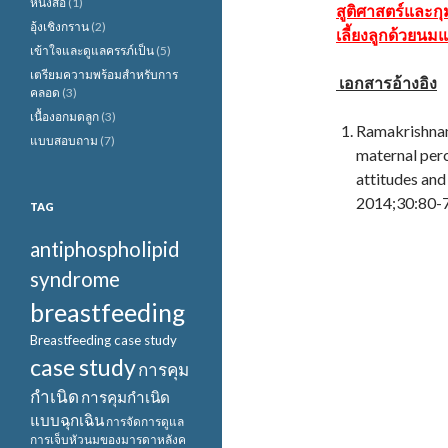
หนังสือ
(1)
สูติศาสตร์และก
อุ้งเชิงกราน
(2)
เลี้ยงลูกด้วยนม
เข้าใจและดูแลครรภ์เป็น
(5)
เตรียมความพร้อมสำหรับการ
เอกสารอ้างอิง
คลอด
(3)
เนื้องอกมดลูก
(3)
Ramakrishnan
แบบสอบถาม
(7)
maternal perc
attitudes and
2014;30:80-7
TAG
antiphospholipid
syndrome
breastfeeding
Breastfeeding case study
case study
การคุม
กำเนิด
การคุมกำเนิด
แบบฉุกเฉิน
การจัดการดูแล
การเจ็บหัวนมของมารดาหลังค