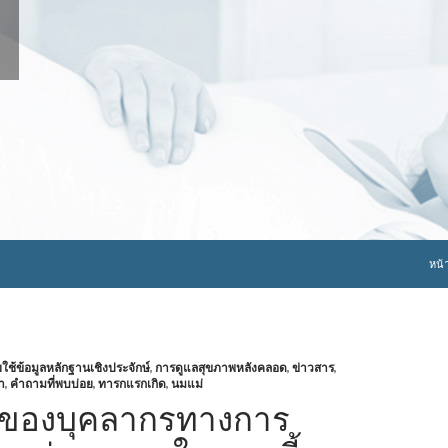
ข้าม
หน้
้ข้อมูลหลักฐานเชิงประจักษ์
,
การดูแลสุขภาพหลังคลอด
,
ข่าวสาร
,
า
,
คำถามที่พบบ่อย
,
ทารกแรกเกิด
,
นมแม่
ิของบุคลากรทางการ