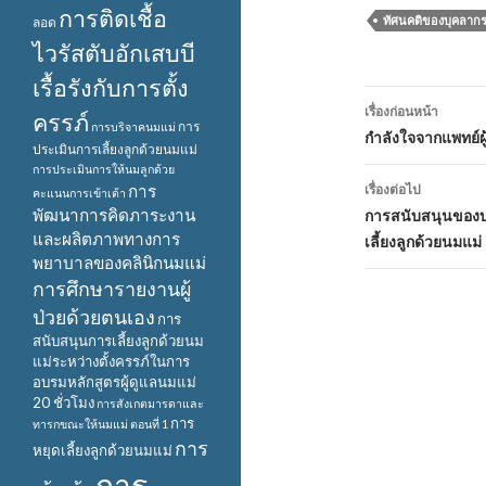
การติดเชื้อ
ทัศนคติของบุคลากร
ลอด
ไวรัสตับอักเสบบี
เรื้อรังกับการตั้ง
เมนู
เรื่องก่อนหน้า
ครรภ์
การ
การบริจาคนมแม่
นำทาง
กำลังใจจากแพทย์ผู
ประเมินการเลี้ยงลูกด้วยนมแม่
การประเมินการให้นมลูกด้วย
เรื่อง
การ
เรื่องต่อไป
คะแนนการเข้าเต้า
พัฒนาการคิดภาระงาน
การสนับสนุนของบ
และผลิตภาพทางการ
เลี้ยงลูกด้วยนมแม่
พยาบาลของคลินิกนมแม่
การศึกษารายงานผู้
ป่วยด้วยตนเอง
การ
สนับสนุนการเลี้ยงลูกด้วยนม
แม่ระหว่างตั้งครรภ์ในการ
อบรมหลักสูตรผู้ดูแลนมแม่
20 ชั่วโมง
การสังเกตมารดาและ
การ
ทารกขณะให้นมแม่ ตอนที่ 1
การ
หยุดเลี้ยงลูกด้วยนมแม่
การ