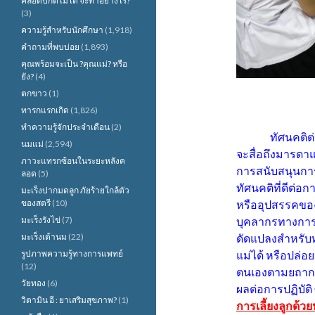
คลอดปกติไม่ได้ จะทำอย่างไร?
(3)
ความรู้สำหรับนักศึกษา
(1,918)
คำถามที่พบบ่อย
(1,893)
คุณพร้อมจะเป็น ?คุณแม่? หรือ
ยัง?
(4)
ตกขาว
(1)
ทารกแรกเกิด
(1,826)
ทำความรู้จักประจำเดือน
(2)
ทัศนคติต
นมแม่
(2,594)
จะสื่อถึงมารดา
ภาวะแทรกซ้อนในระยะหลังค
การสนับสนุนการ
ลอด
(5)
ทัศนคติที่ดีต่อ
มะเร็งปากมดลูก ภัยร้ายใกล้ตัว
ของสตรี
(10)
หรืออุปสรรคของ
มะเร็งรังไข่
(7)
บุคลากรทางการแพ
มะเร็งเต้านม
(22)
ดัดแปลงสำหรับ
รูปภาพความรู้ทางการแพทย์
แม่ได้ หรือปล่
(12)
ตนเองตามยถากรร
วัยทอง
(6)
ผลต่อการปฏิบัติ 
วิตามิน อี : ยาเสริมสุขภาพ?
(1)
การเลี้ยงลูกด้