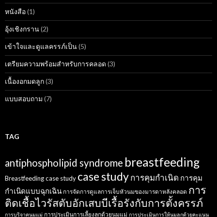
หนังสือ
(1)
อุ้งเชิงกราน
(2)
เข้าใจและดูแลครรภ์เป็น
(5)
เตรียมความพร้อมสำหรับการคลอด
(3)
เนื้องอกมดลูก
(3)
แบบสอบถาม
(7)
TAG
breastfeeding
antiphospholipid syndrome
case study
การคุมกำเนิด
การคุม
Breastfeeding case study
การ
กำเนิดแบบฉุกเฉิน
การจัดการดูแลการเจ็บหัวนมของมารดาหลังคลอด
ติดเชื้อไวรัสตับอักเสบบีเรื้อรังกับการตั้งครรภ์
การประเมินการเลี้ยงลูกด้วยนมแม่
การบริจาคนมแม่
การประเมินการให้นมลูกด้วยคะแนน