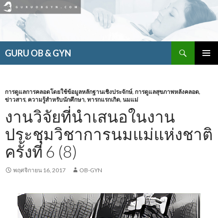
ค้นหา
GURU OB & GYN
ข้าม
เมนูหลัก
ไป
ยัง
เนื้อหา
การดูแลการคลอดโดยใช้ข้อมูลหลักฐานเชิงประจักษ์
,
การดูแลสุขภาพหลังคลอด
,
ข่าวสาร
,
ความรู้สำหรับนักศึกษา
,
ทารกแรกเกิด
,
นมแม่
งานวิจัยที่นำเสนอในงาน
ประชุมวิชาการนมแม่แห่งชาติ
ครั้งที่ 6 (8)
พฤศจิกายน 16, 2017
OB-GYN