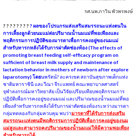
รศ.นพ.ภาวิน พัวพรพงษ์
? ? ? ? ? ? ? ?
? ผลของโปรแกรมส่งเสริมสมรรถนะแห่งตนใน
การเลี้ยงลูกด้วยนมแม่ต่อปริมาณน้ำนมแม่ที่พอเพียงและ
พฤติกรรมการปฏิบัติของมารดาเพื่อการคงอยู่ของนมแม่
สำหรับทารกหลังได้รับการผ่าตัดช่องท้อง
(The effects of
promoting breast feeding self-efficacy program on
sufficient of breast milk supply and maintenance of
lactation behavior in mothers of newborn after explore
laparotomy) โดย
นพรัตน์? ละครเขต สถาบันสุขภาพเด็กแห่ง
ชาติมหาราชินี และวีณา จีระแพทย์ คณะพยาบาลศาสตร์
จุฬาลงกรณ์มหาวิทยาลัย เป็นวิจัยเปรียบเทียบพฤติกรรมการ
ปฏิบัติเพื่อการคงอยู่ของนมแม่ และปริมาณของน้ำนมแม่ที่พอ
เพียงสำหรับทารกหลังได้รับการผ่าตัดช่องท้องระหว่างมารดา
กลุ่มทดลองกับกลุ่มควบคุม พบว่า
มารดาที่ได้รับการส่งเสริม
สมรรถนะแห่งตนมีพฤติกรรมการปฏิบัติเพื่อการคงอยู่ของนม
แม่สูงและสามารถคงปริมาณของน้ำนมแม่ให้มีความพอเพียง
สำหรับทารกได้