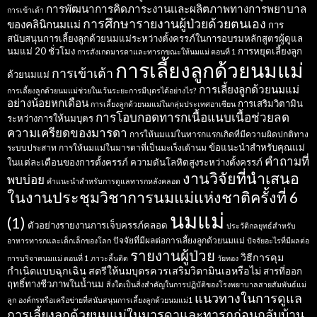
การพัฒนาการคิดภาระงานและผลิตภาพทางการพยาบาล
การเข้าเต้า
การศึกษารายงานผู้ป่วยด้วยตนเอง
ของคลินิกนมแม่
การ
สนับสนุนการเลี้ยงลูกด้วยนมแม่ระหว่างตั้งครรภ์ในการอบรมหลักสูตรผู้ดูแล
นมแม่ 20 ชั่วโมง
การหยุดเลี้ยงลูก
การสังเกตมารดาและทารกขณะให้นมแม่ ตอนที่ 1
การเลี้ยงลูกด้วยนมแม่
การเข้าเต้า
ด้วยนมแม่
การเลี้ยงลูกด้วยนมแม่
การเลี้ยงลูกด้วยนมแม่ช่วยในเว้นระยะการมีบุตรได้อย่างไร?
อย่างน้อยหกเดือน
การเสริมวิตามิน
การเลี้ยงลูกด้วยนมแม่ในกลุ่มประเทศอาเซียน
การโอบกอดทารกเนื้อแนบเนื้อช่วยลด
ระหว่างการให้นมบุตร
ความเครียดของมารดา
การให้นมแม่ในทารกแรกเกิดที่มีความผิดปกติทาง
ข้อแนะนำสำหรับคุณแม่
ระบบประสาท
การให้นมแม่ในมารดาที่เป็นมะเร็งเต้านม
คำถามที่
ในแต่ละเดือนของการตั้งครรภ์
ความดันโลหิตสูงระหว่างตั้งครรภ์
งานวิจัยที่นำเสนอ
พบบ่อย
คำแนะนำสำหรับการดูแลทารกหลังคลอด
ในงานประชุมวิชาการนมแม่แห่งชาติครั้งที่ 6
นมแม่
(1)
ตัวอย่างรายงานการเจ็บครรภ์คลอด
ประวัติกลยุทธ์สำหรับ
ปัจจัยที่มีผลต่อการเลี้ยงลูกด้วยนมแม่
อาหารทารกและเด็กเล็กของโลก
ปัจจัยอะไรที่มีผลต่อ
รายงานผู้ป่วย
วิธีการคุม
การบริจาคนมแม่ ตอนที่ 1
ภาวะลิ้นติด
วัยทอง
กำเนิดแบบฉุกเฉิน
สตรีให้นมบุตรควรเสริมวิตามินเอหรือไม่
สารที่ออก
ฤทธิ์ทางชีวภาพในน้ำนม
สิ่งใดเป็นสิ่งสำคัญในการปฏิบัติของโรงพยาบาลสายสัมพันธ์แม่
แนวทางในการดูแล
ลูก
องค์กรหรือเครือข่ายที่สนับสนุนการเลี้ยงลูกด้วยนมแม่1
การเลี้ยงลูกด้วยนมแม่ในมารดาและทารกก่อนกลับบ้าน