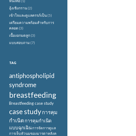
หนังสือ
(1)
อุ้งเชิงกราน
(2)
เข้าใจและดูแลครรภ์เป็น
(5)
เตรียมความพร้อมสำหรับการ
คลอด
(3)
เนื้องอกมดลูก
(3)
แบบสอบถาม
(7)
TAG
antiphospholipid
syndrome
breastfeeding
Breastfeeding case study
case study
การคุม
กำเนิด
การคุมกำเนิด
แบบฉุกเฉิน
การจัดการดูแล
การเจ็บหัวนมของมารดาหลังค