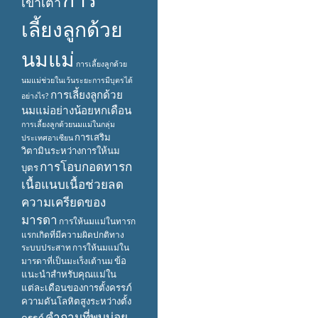
เข้าเต้า
เลี้ยงลูกด้วย
นมแม่
การเลี้ยงลูกด้วย
นมแม่ช่วยในเว้นระยะการมีบุตรได้
การเลี้ยงลูกด้วย
อย่างไร?
นมแม่อย่างน้อยหกเดือน
การเลี้ยงลูกด้วยนมแม่ในกลุ่ม
การเสริม
ประเทศอาเซียน
วิตามินระหว่างการให้นม
การโอบกอดทารก
บุตร
เนื้อแนบเนื้อช่วยลด
ความเครียดของ
มารดา
การให้นมแม่ในทารก
แรกเกิดที่มีความผิดปกติทาง
ระบบประสาท
การให้นมแม่ใน
ข้อ
มารดาที่เป็นมะเร็งเต้านม
แนะนำสำหรับคุณแม่ใน
แต่ละเดือนของการตั้งครรภ์
ความดันโลหิตสูงระหว่างตั้ง
คำถามที่พบบ่อย