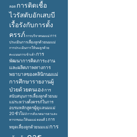
การติดเชื้อ
ลอด
ไวรัสตับอักเสบบี
เรื้อรังกับการตั้ง
ครรภ์
การ
การบริจาคนมแม่
ประเมินการเลี้ยงลูกด้วยนมแม่
การประเมินการให้นมลูกด้วย
การ
คะแนนการเข้าเต้า
พัฒนาการคิดภาระงาน
และผลิตภาพทางการ
พยาบาลของคลินิกนมแม่
การศึกษารายงานผู้
ป่วยด้วยตนเอง
การ
สนับสนุนการเลี้ยงลูกด้วยนม
แม่ระหว่างตั้งครรภ์ในการ
อบรมหลักสูตรผู้ดูแลนมแม่
20 ชั่วโมง
การสังเกตมารดาและ
การ
ทารกขณะให้นมแม่ ตอนที่ 1
การ
หยุดเลี้ยงลูกด้วยนมแม่
การ