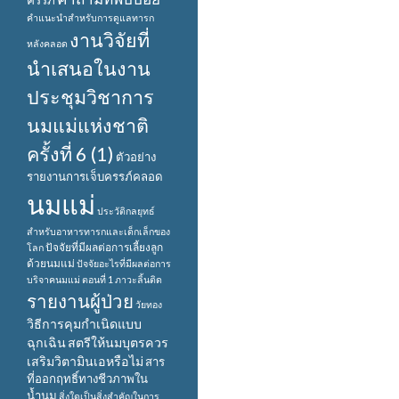
ครรภ์
คำแนะนำสำหรับการดูแลทารก
งานวิจัยที่
หลังคลอด
นำเสนอในงาน
ประชุมวิชาการ
นมแม่แห่งชาติ
ครั้งที่ 6 (1)
ตัวอย่าง
รายงานการเจ็บครรภ์คลอด
นมแม่
ประวัติกลยุทธ์
สำหรับอาหารทารกและเด็กเล็กของ
ปัจจัยที่มีผลต่อการเลี้ยงลูก
โลก
ด้วยนมแม่
ปัจจัยอะไรที่มีผลต่อการ
บริจาคนมแม่ ตอนที่ 1
ภาวะลิ้นติด
รายงานผู้ป่วย
วัยทอง
วิธีการคุมกำเนิดแบบ
ฉุกเฉิน
สตรีให้นมบุตรควร
เสริมวิตามินเอหรือไม่
สาร
ที่ออกฤทธิ์ทางชีวภาพใน
น้ำนม
สิ่งใดเป็นสิ่งสำคัญในการ