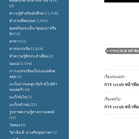
คลอดปกติไม่ได้ จะทำอย่างไร?
(3)
ความรู้สำหรับนักศึกษา
(1,918)
คำถามที่พบบ่อย
(1,893)
คุณพร้อมจะเป็น ?คุณแม่? หรือ
ยัง?
(4)
ตกขาว
(1)
ทารกแรกเกิด
(1,826)
การ SCRUB หน้าท้อ
ทำความรู้จักประจำเดือน
(2)
นมแม่
(2,594)
ภาวะแทรกซ้อนในระยะหลังค
เมนู
ลอด
(5)
เรื่องก่อนหน้า
นำทาง
มะเร็งปากมดลูก ภัยร้ายใกล้ตัว
การ scrub หน้าท้
ของสตรี
(10)
เรื่อง
มะเร็งรังไข่
(7)
เรื่องต่อไป
มะเร็งเต้านม
(22)
การ scrub หน้าท้
รูปภาพความรู้ทางการแพทย์
(12)
วัยทอง
(6)
วิตามิน อี : ยาเสริมสุขภาพ?
(1)