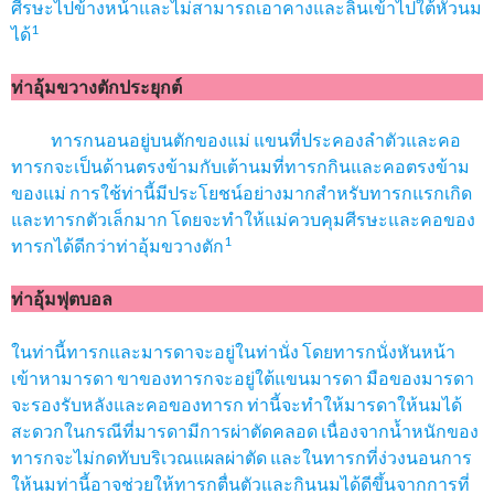
ศีรษะไปข้างหน้าและไม่สามารถเอาคางและลิ้นเข้าไปใต้หัวนม
1
ได้
ท่าอุ้มขวางตักประยุกต์
ทารกนอนอยู่บนตักของแม่ แขนที่ประคองลำตัวและคอ
ทารกจะเป็นด้านตรงข้ามกับเต้านมที่ทารกกินและคอตรงข้าม
ของแม่ การใช้ท่านี้มีประโยชน์อย่างมากสำหรับทารกแรกเกิด
และทารกตัวเล็กมาก โดยจะทำให้แม่ควบคุมศีรษะและคอของ
1
ทารกได้ดีกว่าท่าอุ้มขวางตัก
ท่าอุ้มฟุตบอล
ในท่านี้ทารกและมารดาจะอยู่ในท่านั่ง โดยทารกนั่งหันหน้า
เข้าหามารดา ขาของทารกจะอยู่ใต้แขนมารดา มือของมารดา
จะรองรับหลังและคอของทารก ท่านี้จะทำให้มารดาให้นมได้
สะดวกในกรณีที่มารดามีการผ่าตัดคลอด เนื่องจากน้ำหนักของ
ทารกจะไม่กดทับบริเวณแผลผ่าตัด และในทารกที่ง่วงนอนการ
ให้นมท่านี้อาจช่วยให้ทารกตื่นตัวและกินนมได้ดีขึ้นจากการที่