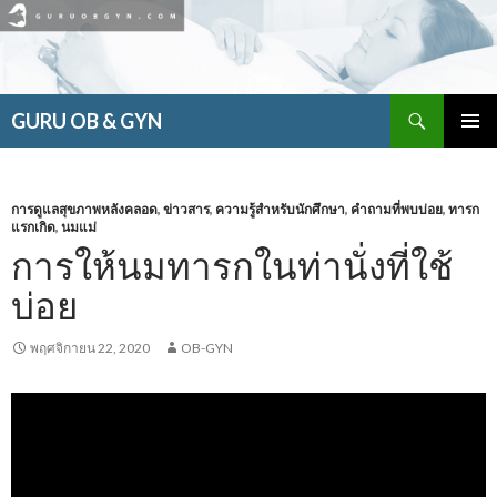
ค้นหา
GURU OB & GYN
ข้าม
เมนูหลัก
ไป
ยัง
เนื้อหา
การดูแลสุขภาพหลังคลอด
,
ข่าวสาร
,
ความรู้สำหรับนักศึกษา
,
คำถามที่พบบ่อย
,
ทารก
แรกเกิด
,
นมแม่
การให้นมทารกในท่านั่งที่ใช้
บ่อย
พฤศจิกายน 22, 2020
OB-GYN