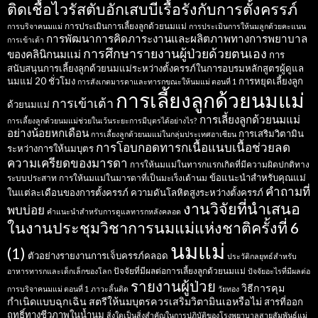
ติดเชื้อไวรัสตับอักเสบบีเรื้อรังกับการตั้งครรภ์
การประเมินการเลี้ยงลูกด้วยนมแม่
การบริจาคนมแม่
การประเมินการให้นมลูกด้วยคะแนน
การพัฒนาการคิดภาระงานและผลิตภาพทางการพยาบาล
การเข้าเต้า
การศึกษารายงานผู้ป่วยด้วยตนเอง
ของคลินิกนมแม่
การ
สนับสนุนการเลี้ยงลูกด้วยนมแม่ระหว่างตั้งครรภ์ในการอบรมหลักสูตรผู้ดูแล
นมแม่ 20 ชั่วโมง
การหยุดเลี้ยงลูก
การสังเกตมารดาและทารกขณะให้นมแม่ ตอนที่ 1
การเลี้ยงลูกด้วยนมแม่
การเข้าเต้า
ด้วยนมแม่
การเลี้ยงลูกด้วยนมแม่
การเลี้ยงลูกด้วยนมแม่ช่วยในเว้นระยะการมีบุตรได้อย่างไร?
อย่างน้อยหกเดือน
การเสริมวิตามิน
การเลี้ยงลูกด้วยนมแม่ในกลุ่มประเทศอาเซียน
การโอบกอดทารกเนื้อแนบเนื้อช่วยลด
ระหว่างการให้นมบุตร
ความเครียดของมารดา
การให้นมแม่ในทารกแรกเกิดที่มีความผิดปกติทาง
ข้อแนะนำสำหรับคุณแม่
ระบบประสาท
การให้นมแม่ในมารดาที่เป็นมะเร็งเต้านม
คำถามที่
ในแต่ละเดือนของการตั้งครรภ์
ความดันโลหิตสูงระหว่างตั้งครรภ์
งานวิจัยที่นำเสนอ
พบบ่อย
คำแนะนำสำหรับการดูแลทารกหลังคลอด
ในงานประชุมวิชาการนมแม่แห่งชาติครั้งที่ 6
นมแม่
(1)
ตัวอย่างรายงานการเจ็บครรภ์คลอด
ประวัติกลยุทธ์สำหรับ
ปัจจัยที่มีผลต่อการเลี้ยงลูกด้วยนมแม่
อาหารทารกและเด็กเล็กของโลก
ปัจจัยอะไรที่มีผลต่อ
รายงานผู้ป่วย
วิธีการคุม
การบริจาคนมแม่ ตอนที่ 1
ภาวะลิ้นติด
วัยทอง
กำเนิดแบบฉุกเฉิน
สตรีให้นมบุตรควรเสริมวิตามินเอหรือไม่
สารที่ออก
ฤทธิ์ทางชีวภาพในน้ำนม
สิ่งใดเป็นสิ่งสำคัญในการปฏิบัติของโรงพยาบาลสายสัมพันธ์แม่