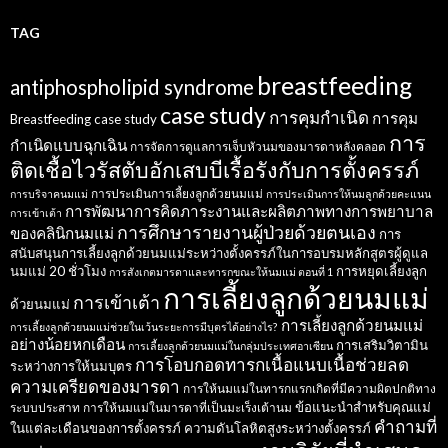
TAG
breastfeeding
antiphospholipid syndrome
case study
การคุมกำเนิด
การคุม
Breastfeeding case study
การ
กำเนิดแบบฉุกเฉิน
การจัดการดูแลการเจ็บหัวนมของมารดาหลังคลอด
ติดเชื้อไวรัสตับอักเสบบีเรื้อรังกับการตั้งครรภ์
การประเมินการเลี้ยงลูกด้วยนมแม่
การบริจาคนมแม่
การประเมินการให้นมลูกด้วยคะแนน
การพัฒนาการคิดภาระงานและผลิตภาพทางการพยาบาล
การเข้าเต้า
การศึกษารายงานผู้ป่วยด้วยตนเอง
ของคลินิกนมแม่
การ
สนับสนุนการเลี้ยงลูกด้วยนมแม่ระหว่างตั้งครรภ์ในการอบรมหลักสูตรผู้ดูแล
นมแม่ 20 ชั่วโมง
การหยุดเลี้ยงลูก
การสังเกตมารดาและทารกขณะให้นมแม่ ตอนที่ 1
การเลี้ยงลูกด้วยนมแม่
การเข้าเต้า
ด้วยนมแม่
การเลี้ยงลูกด้วยนมแม่
การเลี้ยงลูกด้วยนมแม่ช่วยในเว้นระยะการมีบุตรได้อย่างไร?
อย่างน้อยหกเดือน
การเสริมวิตามิน
การเลี้ยงลูกด้วยนมแม่ในกลุ่มประเทศอาเซียน
การโอบกอดทารกเนื้อแนบเนื้อช่วยลด
ระหว่างการให้นมบุตร
ความเครียดของมารดา
การให้นมแม่ในทารกแรกเกิดที่มีความผิดปกติทาง
ข้อแนะนำสำหรับคุณแม่
ระบบประสาท
การให้นมแม่ในมารดาที่เป็นมะเร็งเต้านม
คำถามที่
ในแต่ละเดือนของการตั้งครรภ์
ความดันโลหิตสูงระหว่างตั้งครรภ์