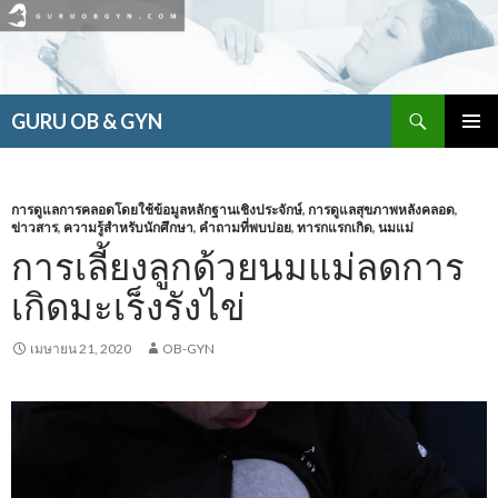
ค้นหา
GURU OB & GYN
ข้าม
เมนูหลัก
ไป
ยัง
เนื้อหา
การดูแลการคลอดโดยใช้ข้อมูลหลักฐานเชิงประจักษ์
,
การดูแลสุขภาพหลังคลอด
,
ข่าวสาร
,
ความรู้สำหรับนักศึกษา
,
คำถามที่พบบ่อย
,
ทารกแรกเกิด
,
นมแม่
การเลี้ยงลูกด้วยนมแม่ลดการ
เกิดมะเร็งรังไข่
เมษายน 21, 2020
OB-GYN