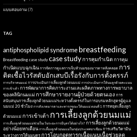
แบบสอบถาม
(7)
TAG
breastfeeding
antiphospholipid syndrome
case study
การคุมกำเนิด
การคุม
Breastfeeding case study
การ
กำเนิดแบบฉุกเฉิน
การจัดการดูแลการเจ็บหัวนมของมารดาหลังคลอด
ติดเชื้อไวรัสตับอักเสบบีเรื้อรังกับการตั้งครรภ์
การประเมินการเลี้ยงลูกด้วยนมแม่
การบริจาคนมแม่
การประเมินการให้นมลูกด้วยคะแนน
การพัฒนาการคิดภาระงานและผลิตภาพทางการพยาบาล
การเข้าเต้า
การศึกษารายงานผู้ป่วยด้วยตนเอง
ของคลินิกนมแม่
การ
สนับสนุนการเลี้ยงลูกด้วยนมแม่ระหว่างตั้งครรภ์ในการอบรมหลักสูตรผู้ดูแล
นมแม่ 20 ชั่วโมง
การหยุดเลี้ยงลูก
การสังเกตมารดาและทารกขณะให้นมแม่ ตอนที่ 1
การเลี้ยงลูกด้วยนมแม่
การเข้าเต้า
ด้วยนมแม่
การเลี้ยงลูกด้วยนมแม่
การเลี้ยงลูกด้วยนมแม่ช่วยในเว้นระยะการมีบุตรได้อย่างไร?
อย่างน้อยหกเดือน
การเสริมวิตามิน
การเลี้ยงลูกด้วยนมแม่ในกลุ่มประเทศอาเซียน
การโอบกอดทารกเนื้อแนบเนื้อช่วยลด
ระหว่างการให้นมบุตร