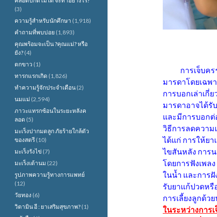
คลอดปกติไม่ได้ จะทำอย่างไร?
(3)
ความรู้สำหรับนักศึกษา
(1,918)
คำถามที่พบบ่อย
(1,893)
คุณพร้อมจะเป็น ?คุณแม่? หรือ
ยัง?
(4)
ตกขาว
(1)
การเจ็บครร
ทารกแรกเกิด
(1,826)
มารดาโดยเฉพาะใ
ทำความรู้จักประจำเดือน
(2)
การบอกเล่าเกี
นมแม่
(2,594)
มารดาอาจได้รั
ภาวะแทรกซ้อนในระยะหลังค
และมีการบอกต่อ
ลอด
(5)
วิธีการลดความ
มะเร็งปากมดลูก ภัยร้ายใกล้ตัว
ได้แก่ การให้ยา
ของสตรี
(10)
ไขสันหลัง การ
มะเร็งรังไข่
(7)
โดยการฟังเพลง 
มะเร็งเต้านม
(22)
ในน้ำ และการฝัง
รูปภาพความรู้ทางการแพทย์
(12)
รับยาแก้ปวดหรือ
วัยทอง
(6)
การเลี้ยงลูกด้ว
วิตามิน อี : ยาเสริมสุขภาพ?
(1)
ในระหว่างการเจ