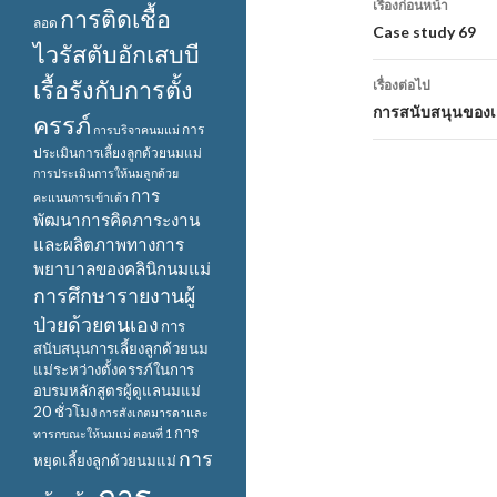
เรื่องก่อนหน้า
การติดเชื้อ
ลอด
นำทาง
Case study 69
ไวรัสตับอักเสบบี
เรื่อง
เรื้อรังกับการตั้ง
เรื่องต่อไป
การสนับสนุนของเคร
ครรภ์
การ
การบริจาคนมแม่
ประเมินการเลี้ยงลูกด้วยนมแม่
การประเมินการให้นมลูกด้วย
การ
คะแนนการเข้าเต้า
พัฒนาการคิดภาระงาน
และผลิตภาพทางการ
พยาบาลของคลินิกนมแม่
การศึกษารายงานผู้
ป่วยด้วยตนเอง
การ
สนับสนุนการเลี้ยงลูกด้วยนม
แม่ระหว่างตั้งครรภ์ในการ
อบรมหลักสูตรผู้ดูแลนมแม่
20 ชั่วโมง
การสังเกตมารดาและ
การ
ทารกขณะให้นมแม่ ตอนที่ 1
การ
หยุดเลี้ยงลูกด้วยนมแม่
การ