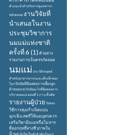
ครรภ์
คำแนะนำสำหรับการดูแลทารก
งานวิจัยที่
หลังคลอด
นำเสนอในงาน
ประชุมวิชาการ
นมแม่แห่งชาติ
ครั้งที่ 6 (1)
ตัวอย่าง
รายงานการเจ็บครรภ์คลอด
นมแม่
ประวัติกลยุทธ์
สำหรับอาหารทารกและเด็กเล็กของ
ปัจจัยที่มีผลต่อการเลี้ยงลูก
โลก
ด้วยนมแม่
ปัจจัยอะไรที่มีผลต่อการ
บริจาคนมแม่ ตอนที่ 1
ภาวะลิ้นติด
รายงานผู้ป่วย
วัยทอง
วิธีการคุมกำเนิดแบบ
ฉุกเฉิน
สตรีให้นมบุตรควร
เสริมวิตามินเอหรือไม่
สาร
ที่ออกฤทธิ์ทางชีวภาพใน
น้ำนม
สิ่งใดเป็นสิ่งสำคัญในการ