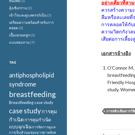
หนังสือ
(1)
อย่างเดียวที่สา
อุ้งเชิงกราน
(2)
ควรสร้างความเข้า
เข้าใจและดูแลครรภ์เป็น
(5)
ลืมหรือละเลยที
เตรียมความพร้อมสำหรับการ
การคลอดให้กับม
คลอด
(3)
ความวิตกกังวล
เนื้องอกมดลูก
(3)
เสียต่อการเลี้ยง
แบบสอบถาม
(7)
เอกสารอ้างอิง
TAG
O’Connor M, Al
antiphospholipid
breastfeeding
Friendly Hosp
syndrome
study. Women
breastfeeding
Breastfeeding case study
case study
การคุม
การหลีกเลี่ยงการใช
กำเนิด
การคุมกำเนิด
แบบฉุกเฉิน
การจัดการดูแล
เมนู
การเจ็บหัวนมของมารดาหลังค