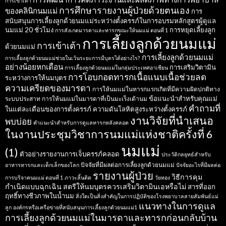
การเข้าเต้า
การศึกษารายงานผู้ป่วยด้วยตนเอง
ของคลินิกนมแม่
การ
สนับสนุนการเลี้ยงลูกด้วยนมแม่ระหว่างตั้งครรภ์ในการอบรมหลักสูตรผู้ดูแล
นมแม่ 20 ชั่วโมง
การหยุดเลี้ยงลูก
การสังเกตมารดาและทารกขณะให้นมแม่ ตอนที่ 1
การเลี้ยงลูกด้วยนมแม่
การเข้าเต้า
ด้วยนมแม่
การเลี้ยงลูกด้วยนมแม่
การเลี้ยงลูกด้วยนมแม่ช่วยในเว้นระยะการมีบุตรได้อย่างไร?
อย่างน้อยหกเดือน
การเสริมวิตามิน
การเลี้ยงลูกด้วยนมแม่ในกลุ่มประเทศอาเซียน
การโอบกอดทารกเนื้อแนบเนื้อช่วยลด
ระหว่างการให้นมบุตร
ความเครียดของมารดา
การให้นมแม่ในทารกแรกเกิดที่มีความผิดปกติทาง
ข้อแนะนำสำหรับคุณแม่
ระบบประสาท
การให้นมแม่ในมารดาที่เป็นมะเร็งเต้านม
คำถามที่
ในแต่ละเดือนของการตั้งครรภ์
ความดันโลหิตสูงระหว่างตั้งครรภ์
งานวิจัยที่นำเสนอ
พบบ่อย
คำแนะนำสำหรับการดูแลทารกหลังคลอด
ในงานประชุมวิชาการนมแม่แห่งชาติครั้งที่ 6
นมแม่
(1)
ตัวอย่างรายงานการเจ็บครรภ์คลอด
ประวัติกลยุทธ์สำหรับ
ปัจจัยที่มีผลต่อการเลี้ยงลูกด้วยนมแม่
อาหารทารกและเด็กเล็กของโลก
ปัจจัยอะไรที่มีผลต่อ
รายงานผู้ป่วย
วิธีการคุม
การบริจาคนมแม่ ตอนที่ 1
ภาวะลิ้นติด
วัยทอง
กำเนิดแบบฉุกเฉิน
สตรีให้นมบุตรควรเสริมวิตามินเอหรือไม่
สารที่ออก
ฤทธิ์ทางชีวภาพในน้ำนม
สิ่งใดเป็นสิ่งสำคัญในการปฏิบัติของโรงพยาบาลสายสัมพันธ์แม่
แนวทางในการดูแล
ลูก
องค์กรหรือเครือข่ายที่สนับสนุนการเลี้ยงลูกด้วยนมแม่1
การเลี้ยงลูกด้วยนมแม่ในมารดาและทารกก่อนกลับบ้าน