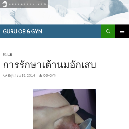
ค้นหา
GURU OB & GYN
ข้าม
เมนูหลัก
ไป
ยัง
เนื้อหา
นมแม่
การรักษาเต้านมอักเสบ
มิถุนายน 18, 2014
OB-GYN