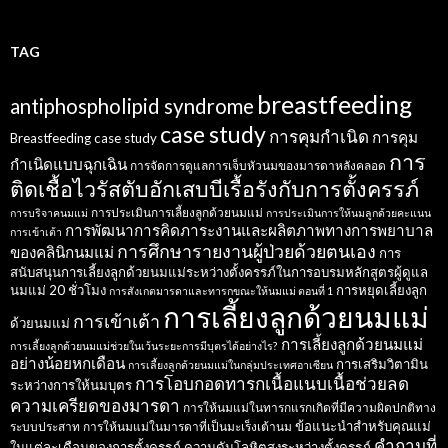
TAG
breastfeeding
antiphospholipid syndrome
case study
การคุมกำเนิด
การคุม
Breastfeeding case study
การ
กำเนิดแบบฉุกเฉิน
การจัดการดูแลการเจ็บหัวนมของมารดาหลังคลอด
ติดเชื้อไวรัสตับอักเสบบีเรื้อรังกับการตั้งครรภ์
การประเมินการเลี้ยงลูกด้วยนมแม่
การบริจาคนมแม่
การประเมินการให้นมลูกด้วยคะแนน
การพัฒนาการคิดภาระงานและผลิตภาพทางการพยาบาล
การเข้าเต้า
การศึกษารายงานผู้ป่วยด้วยตนเอง
ของคลินิกนมแม่
การ
สนับสนุนการเลี้ยงลูกด้วยนมแม่ระหว่างตั้งครรภ์ในการอบรมหลักสูตรผู้ดูแล
นมแม่ 20 ชั่วโมง
การหยุดเลี้ยงลูก
การสังเกตมารดาและทารกขณะให้นมแม่ ตอนที่ 1
การเลี้ยงลูกด้วยนมแม่
การเข้าเต้า
ด้วยนมแม่
การเลี้ยงลูกด้วยนมแม่
การเลี้ยงลูกด้วยนมแม่ช่วยในเว้นระยะการมีบุตรได้อย่างไร?
อย่างน้อยหกเดือน
การเสริมวิตามิน
การเลี้ยงลูกด้วยนมแม่ในกลุ่มประเทศอาเซียน
การโอบกอดทารกเนื้อแนบเนื้อช่วยลด
ระหว่างการให้นมบุตร
ความเครียดของมารดา
การให้นมแม่ในทารกแรกเกิดที่มีความผิดปกติทาง
ข้อแนะนำสำหรับคุณแม่
ระบบประสาท
การให้นมแม่ในมารดาที่เป็นมะเร็งเต้านม
คำถามที่
ในแต่ละเดือนของการตั้งครรภ์
ความดันโลหิตสูงระหว่างตั้งครรภ์