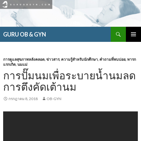
ค้นหา
GURU OB & GYN
ข้าม
เมนูหลัก
ไป
ยัง
เนื้อหา
การดูแลสุขภาพหลังคลอด
,
ข่าวสาร
,
ความรู้สำหรับนักศึกษา
,
คำถามที่พบบ่อย
,
ทารก
แรกเกิด
,
นมแม่
การปั๊มนมเพื่อระบายน้ำนมลด
การตึงคัดเต้านม
กรกฎาคม 8, 2018
OB-GYN