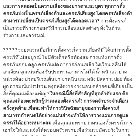
และการคลอดเป็นความเสี่ยงของมารดาและบุตร
ทุกการตั้ง
ครรภ์แบ่งเป็นครรภ์เสี่ยงต่ำและครรภ์เสี่ยงสูง โดยครรภ์เสี่ยงต่ำ
สามารถเปลี่ยนเป็นครรภ์เสี่ยงสูงได้ตลอดเวลา?
การตั้งครรภ์
เป็นภาวะที่ร่างกายสตรีมีการเปลี่ยนแปลงต่างๆ ทั้งในด้าน
ร่างกายและอารมณ์
? ? ? ? ? ระยะแรกเมื่อมีการตั้งครรภ์ความเสี่ยงที่มี ได้แก่ การตั้ง
ครรภ์ที่ไม่สมบูรณ์ ไม่มีตัวเด็กหรือท้องลม การแท้ง การตั้ง
ครรภ์นอกมดลูก ครรภ์แฝด อาการอ่อนเพลีย วิงเวียน คลื่นไส้
อาเจียน จุกแน่นท้อง รับประทานอาหารไม่ได้ น้ำหนักลด ปวด
หน่วงท้อง ปวดบริเวณต้นขา ขาหนีบ และหลัง ปัสสาวะบ่อย ท้อง
ผูก อารมณ์แปรปรวน หงุดหงิดง่าย ง่วงนอน คล้ายคนขี้เกียจ เป็น
สิ่งที่คุณแม่ต้องเผชิญ ?
ในกรณีนี้สิ่งที่สำคัญที่สุดลำดับแรก คือ
คุณแม่ต้องตะหนักรู้ว่าตนเองตั้งครรภ์
?
การจดจำประจำเดือน
ครั้งสุดท้าย เพื่อจะทำให้การวินิจฉัยอายุของการตั้งครรภ์
สามารถกำหนดได้อย่างแม่นยำจะทำให้การวางแผนการดูแล
ครรภ์ได้อย่างเหมาะสม
เมื่อคุณแม่ทราบว่าตนเองตั้งครรภ์ การ
เอาใจใส่และแจ้งให้ครอบครัวทราบเพื่อร่วมระมัดระวังในการ