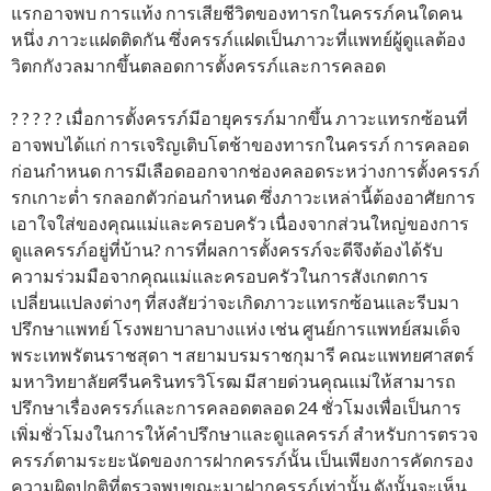
แรกอาจพบ การแท้ง การเสียชีวิตของทารกในครรภ์คนใดคน
หนึ่ง ภาวะแฝดติดกัน ซึ่งครรภ์แฝดเป็นภาวะที่แพทย์ผู้ดูแลต้อง
วิตกกังวลมากขึ้นตลอดการตั้งครรภ์และการคลอด
? ? ? ? ? เมื่อการตั้งครรภ์มีอายุครรภ์มากขึ้น ภาวะแทรกซ้อนที่
อาจพบได้แก่ การเจริญเติบโตช้าของทารกในครรภ์ การคลอด
ก่อนกำหนด การมีเลือดออกจากช่องคลอดระหว่างการตั้งครรภ์
รกเกาะต่ำ รกลอกตัวก่อนกำหนด ซึ่งภาวะเหล่านี้ต้องอาศัยการ
เอาใจใส่ของคุณแม่และครอบครัว เนื่องจากส่วนใหญ่ของการ
ดูแลครรภ์อยู่ที่บ้าน? การที่ผลการตั้งครรภ์จะดีจึงต้องได้รับ
ความร่วมมือจากคุณแม่และครอบครัวในการสังเกตการ
เปลี่ยนแปลงต่างๆ ที่สงสัยว่าจะเกิดภาวะแทรกซ้อนและรีบมา
ปรึกษาแพทย์ โรงพยาบาลบางแห่ง เช่น ศูนย์การแพทย์สมเด็จ
พระเทพรัตนราชสุดา ฯ สยามบรมราชกุมารี คณะแพทยศาสตร์
มหาวิทยาลัยศรีนครินทรวิโรฒ มีสายด่วนคุณแม่ให้สามารถ
ปรึกษาเรื่องครรภ์และการคลอดตลอด 24 ชั่วโมงเพื่อเป็นการ
เพิ่มชั่วโมงในการให้คำปรึกษาและดูแลครรภ์ สำหรับการตรวจ
ครรภ์ตามระยะนัดของการฝากครรภ์นั้น เป็นเพียงการคัดกรอง
ความผิดปกติที่ตรวจพบขณะมาฝากครรภ์เท่านั้น ดังนั้นจะเห็น