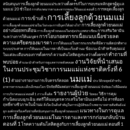
สนับสนุนการเลี้ยงลูกด้วยนมแม่ระหว่างตั้งครรภ์ในการอบรมหลักสูตรผู้ดูแล
นมแม่ 20 ชั่วโมง
การหยุดเลี้ยงลูก
การสังเกตมารดาและทารกขณะให้นมแม่ ตอนที่ 1
การเลี้ยงลูกด้วยนมแม่
การเข้าเต้า
ด้วยนมแม่
การเลี้ยงลูกด้วยนมแม่
การเลี้ยงลูกด้วยนมแม่ช่วยในเว้นระยะการมีบุตรได้อย่างไร?
อย่างน้อยหกเดือน
การเสริมวิตามิน
การเลี้ยงลูกด้วยนมแม่ในกลุ่มประเทศอาเซียน
การโอบกอดทารกเนื้อแนบเนื้อช่วยลด
ระหว่างการให้นมบุตร
ความเครียดของมารดา
การให้นมแม่ในทารกแรกเกิดที่มีความผิดปกติทาง
ข้อแนะนำสำหรับคุณแม่
ระบบประสาท
การให้นมแม่ในมารดาที่เป็นมะเร็งเต้านม
คำถามที่
ในแต่ละเดือนของการตั้งครรภ์
ความดันโลหิตสูงระหว่างตั้งครรภ์
งานวิจัยที่นำเสนอ
พบบ่อย
คำแนะนำสำหรับการดูแลทารกหลังคลอด
ในงานประชุมวิชาการนมแม่แห่งชาติครั้งที่ 6
นมแม่
(1)
ตัวอย่างรายงานการเจ็บครรภ์คลอด
ประวัติกลยุทธ์สำหรับ
ปัจจัยที่มีผลต่อการเลี้ยงลูกด้วยนมแม่
อาหารทารกและเด็กเล็กของโลก
ปัจจัยอะไรที่มีผลต่อ
รายงานผู้ป่วย
วิธีการคุม
การบริจาคนมแม่ ตอนที่ 1
ภาวะลิ้นติด
วัยทอง
กำเนิดแบบฉุกเฉิน
สตรีให้นมบุตรควรเสริมวิตามินเอหรือไม่
สารที่ออก
ฤทธิ์ทางชีวภาพในน้ำนม
สิ่งใดเป็นสิ่งสำคัญในการปฏิบัติของโรงพยาบาลสายสัมพันธ์แม่
แนวทางในการดูแล
ลูก
องค์กรหรือเครือข่ายที่สนับสนุนการเลี้ยงลูกด้วยนมแม่1
การเลี้ยงลูกด้วยนมแม่ในมารดาและทารกก่อนกลับบ้าน
ตอนที่ 1
โรคความดันโลหิตสูงกับการเลี้ยงลูกด้วยนมแม่ ตอนที่ 1