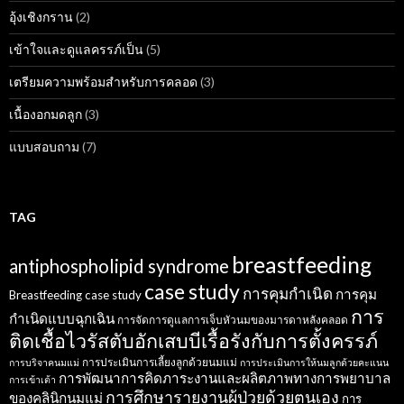
อุ้งเชิงกราน
(2)
เข้าใจและดูแลครรภ์เป็น
(5)
เตรียมความพร้อมสำหรับการคลอด
(3)
เนื้องอกมดลูก
(3)
แบบสอบถาม
(7)
TAG
breastfeeding
antiphospholipid syndrome
case study
การคุมกำเนิด
การคุม
Breastfeeding case study
การ
กำเนิดแบบฉุกเฉิน
การจัดการดูแลการเจ็บหัวนมของมารดาหลังคลอด
ติดเชื้อไวรัสตับอักเสบบีเรื้อรังกับการตั้งครรภ์
การประเมินการเลี้ยงลูกด้วยนมแม่
การบริจาคนมแม่
การประเมินการให้นมลูกด้วยคะแนน
การพัฒนาการคิดภาระงานและผลิตภาพทางการพยาบาล
การเข้าเต้า
การศึกษารายงานผู้ป่วยด้วยตนเอง
ของคลินิกนมแม่
การ