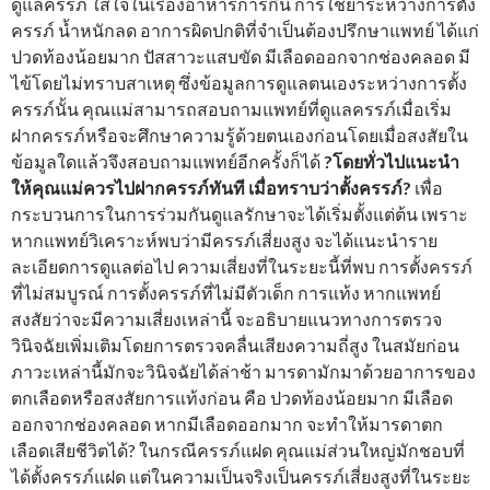
ดูแลครรภ์ ใส่ใจในเรื่องอาหารการกิน การใช้ยาระหว่างการตั้ง
ครรภ์ น้ำหนักลด อาการผิดปกติที่จำเป็นต้องปรึกษาแพทย์ ได้แก่
ปวดท้องน้อยมาก ปัสสาวะแสบขัด มีเลือดออกจากช่องคลอด มี
ไข้โดยไม่ทราบสาเหตุ ซึ่งข้อมูลการดูแลตนเองระหว่างการตั้ง
ครรภ์นั้น คุณแม่สามารถสอบถามแพทย์ที่ดูแลครรภ์เมื่อเริ่ม
ฝากครรภ์หรือจะศึกษาความรู้ด้วยตนเองก่อนโดยเมื่อสงสัยใน
ข้อมูลใดแล้วจึงสอบถามแพทย์อีกครั้งก็ได้
?
โดยทั่วไปแนะนำ
ให้คุณแม่ควรไปฝากครรภ์ทันที เมื่อทราบว่าตั้งครรภ์?
เพื่อ
กระบวนการในการร่วมกันดูแลรักษาจะได้เริ่มตั้งแต่ต้น เพราะ
หากแพทย์วิเคราะห์พบว่ามีครรภ์เสี่ยงสูง จะได้แนะนำราย
ละเอียดการดูแลต่อไป ความเสี่ยงที่ในระยะนี้ที่พบ การตั้งครรภ์
ที่ไม่สมบูรณ์ การตั้งครรภ์ที่ไม่มีตัวเด็ก การแท้ง หากแพทย์
สงสัยว่าจะมีความเสี่ยงเหล่านี้ จะอธิบายแนวทางการตรวจ
วินิจฉัยเพิ่มเติมโดยการตรวจคลื่นเสียงความถี่สูง ในสมัยก่อน
ภาวะเหล่านี้มักจะวินิจฉัยได้ล่าช้า มารดามักมาด้วยอาการของ
ตกเลือดหรือสงสัยการแท้งก่อน คือ ปวดท้องน้อยมาก มีเลือด
ออกจากช่องคลอด หากมีเลือดออกมาก จะทำให้มารดาตก
เลือดเสียชีวิตได้? ในกรณีครรภ์แฝด คุณแม่ส่วนใหญ่มักชอบที่
ได้ตั้งครรภ์แฝด แต่ในความเป็นจริงเป็นครรภ์เสี่ยงสูงที่ในระยะ