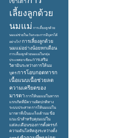
เข้าเต้า
เลี้ยงลูกด้วย
นมแม่
การเลี้ยงลูกด้วย
นมแม่ช่วยในเว้นระยะการมีบุตรได้
การเลี้ยงลูกด้วย
อย่างไร?
นมแม่อย่างน้อยหกเดือน
การเลี้ยงลูกด้วยนมแม่ในกลุ่ม
การเสริม
ประเทศอาเซียน
วิตามินระหว่างการให้นม
การโอบกอดทารก
บุตร
เนื้อแนบเนื้อช่วยลด
ความเครียดของ
มารดา
การให้นมแม่ในทารก
แรกเกิดที่มีความผิดปกติทาง
ระบบประสาท
การให้นมแม่ใน
ข้อ
มารดาที่เป็นมะเร็งเต้านม
แนะนำสำหรับคุณแม่ใน
แต่ละเดือนของการตั้งครรภ์
ความดันโลหิตสูงระหว่างตั้ง
คำถามที่พบบ่อย