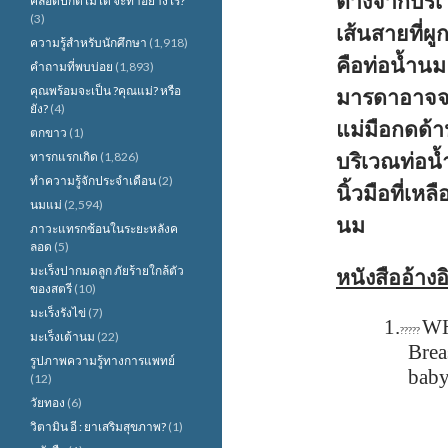
ต่างจากบริเ
คลอดปกติไม่ได้ จะทำอย่างไร?
(3)
เส้นสายที่ผูก
ความรู้สำหรับนักศึกษา
(1,918)
คือท่อน้ำนม 
คำถามที่พบบ่อย
(1,893)
คุณพร้อมจะเป็น ?คุณแม่? หรือ
มารดาอาจจะใ
ยัง?
(4)
แม่มือกดด้า
ตกขาว
(1)
ทารกแรกเกิด
(1,826)
บริเวณท่อน้
ทำความรู้จักประจำเดือน
(2)
นิ้วมือที่เ
นมแม่
(2,594)
นม
ภาวะแทรกซ้อนในระยะหลังค
ลอด
(5)
มะเร็งปากมดลูก ภัยร้ายใกล้ตัว
หนังสืออ้างอ
ของสตรี
(10)
มะเร็งรังไข่
(7)
1.
WH
?????
มะเร็งเต้านม
(22)
Brea
รูปภาพความรู้ทางการแพทย์
baby
(12)
วัยทอง
(6)
วิตามิน อี : ยาเสริมสุขภาพ?
(1)