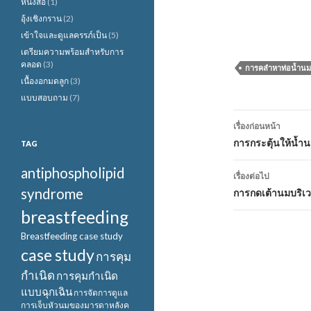
หนังสือ
(1)
อุ้งเชิงกราน
(2)
เข้าใจและดูแลครรภ์เป็น
(5)
เตรียมความพร้อมสำหรับการ
คลอด
(3)
การคลำหาท่อน้ำนมเ
เนื้องอกมดลูก
(3)
แบบสอบถาม
(7)
เมนู
เรื่องก่อนหน้า
นำทาง
การกระตุ้นให้น้ำ
TAG
เรื่อง
antiphospholipid
เรื่องต่อไป
syndrome
การกดเต้านมบริเว
breastfeeding
Breastfeeding case study
case study
การคุม
กำเนิด
การคุมกำเนิด
แบบฉุกเฉิน
การจัดการดูแล
การเจ็บหัวนมของมารดาหลังค