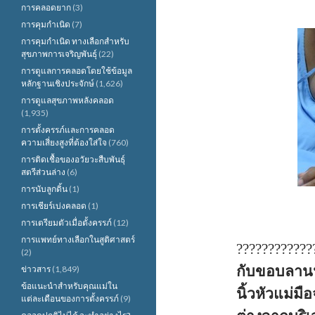
การคลอดยาก
(3)
การคุมกำเนิด
(7)
การคุมกำเนิด ทางเลือกสำหรับ
สุขภาพการเจริญพันธุ์
(22)
การดูแลการคลอดโดยใช้ข้อมูล
หลักฐานเชิงประจักษ์
(1,626)
การดูแลสุขภาพหลังคลอด
(1,935)
การตั้งครรภ์และการคลอด
ความเสี่ยงสูงที่ต้องใส่ใจ
(760)
การติดเชื้อของอวัยวะสืบพันธุ์
สตรีส่วนล่าง
(6)
การนับลูกดิ้น
(1)
การเชียร์เบ่งคลอด
(1)
การเตรียมตัวเมื่อตั้งครรภ์
(12)
การแพทย์ทางเลือกในสูติศาสตร์
???????????
(2)
กับขอบลานน
ข่าวสาร
(1,849)
ข้อแนะนำสำหรับคุณแม่ใน
นิ้วหัวแม่ม
แต่ละเดือนของการตั้งครรภ์
(9)