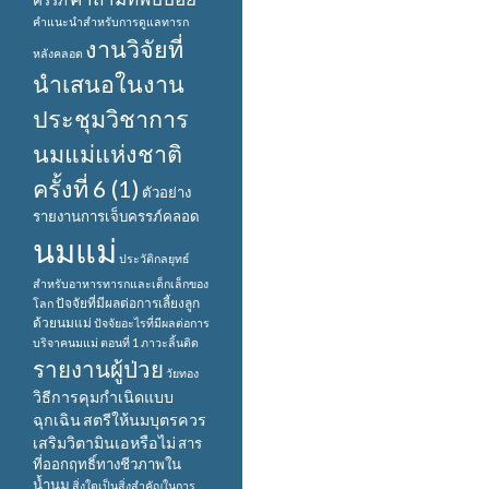
ครรภ์
คำแนะนำสำหรับการดูแลทารก
งานวิจัยที่
หลังคลอด
นำเสนอในงาน
ประชุมวิชาการ
นมแม่แห่งชาติ
ครั้งที่ 6 (1)
ตัวอย่าง
รายงานการเจ็บครรภ์คลอด
นมแม่
ประวัติกลยุทธ์
สำหรับอาหารทารกและเด็กเล็กของ
ปัจจัยที่มีผลต่อการเลี้ยงลูก
โลก
ด้วยนมแม่
ปัจจัยอะไรที่มีผลต่อการ
บริจาคนมแม่ ตอนที่ 1
ภาวะลิ้นติด
รายงานผู้ป่วย
วัยทอง
วิธีการคุมกำเนิดแบบ
ฉุกเฉิน
สตรีให้นมบุตรควร
เสริมวิตามินเอหรือไม่
สาร
ที่ออกฤทธิ์ทางชีวภาพใน
น้ำนม
สิ่งใดเป็นสิ่งสำคัญในการ