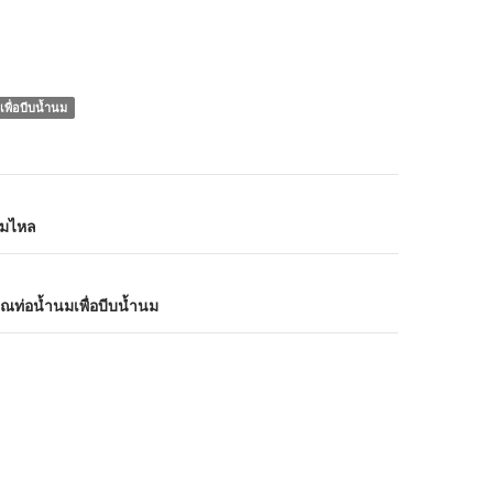
พื่อบีบน้ำนม
นมไหล
ณท่อน้ำนมเพื่อบีบน้ำนม