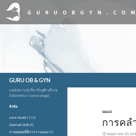
ค้นหา
GURU OB & GYN
แหล่งความรู้ เกี่ยวกับสูติ-นรีเวช
(Obstetrics-Gynecology)
หัวข้อ
นมแม่
case study
(110)
การคลำ
Journal club
(8)
การคลอดที่มีการวางแผน
(5)
พฤษภาคม 20, 20