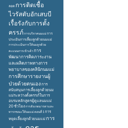
การติดเชื้อ
ลอด
ไวรัสตับอักเสบบี
เรื้อรังกับการตั้ง
ครรภ์
การ
การบริจาคนมแม่
ประเมินการเลี้ยงลูกด้วยนมแม่
การประเมินการให้นมลูกด้วย
การ
คะแนนการเข้าเต้า
พัฒนาการคิดภาระงาน
และผลิตภาพทางการ
พยาบาลของคลินิกนมแม่
การศึกษารายงานผู้
ป่วยด้วยตนเอง
การ
สนับสนุนการเลี้ยงลูกด้วยนม
แม่ระหว่างตั้งครรภ์ในการ
อบรมหลักสูตรผู้ดูแลนมแม่
20 ชั่วโมง
การสังเกตมารดาและ
การ
ทารกขณะให้นมแม่ ตอนที่ 1
การ
หยุดเลี้ยงลูกด้วยนมแม่
การ