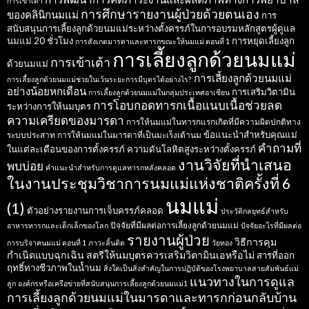
การเข้าเต้า
การศึกษารายงานผู้ป่วยด้วยตนเอง
ของคลินิกนมแม่
การ
สนับสนุนการเลี้ยงลูกด้วยนมแม่ระหว่างตั้งครรภ์ในการอบรมหลักสูตรผู้ดูแล
นมแม่ 20 ชั่วโมง
การหยุดเลี้ยงลูก
การสังเกตมารดาและทารกขณะให้นมแม่ ตอนที่ 1
การเลี้ยงลูกด้วยนมแม่
การเข้าเต้า
ด้วยนมแม่
การเลี้ยงลูกด้วยนมแม่
การเลี้ยงลูกด้วยนมแม่ช่วยในเว้นระยะการมีบุตรได้อย่างไร?
อย่างน้อยหกเดือน
การเสริมวิตามิน
การเลี้ยงลูกด้วยนมแม่ในกลุ่มประเทศอาเซียน
การโอบกอดทารกเนื้อแนบเนื้อช่วยลด
ระหว่างการให้นมบุตร
ความเครียดของมารดา
การให้นมแม่ในทารกแรกเกิดที่มีความผิดปกติทาง
ข้อแนะนำสำหรับคุณแม่
ระบบประสาท
การให้นมแม่ในมารดาที่เป็นมะเร็งเต้านม
คำถามที่
ในแต่ละเดือนของการตั้งครรภ์
ความดันโลหิตสูงระหว่างตั้งครรภ์
งานวิจัยที่นำเสนอ
พบบ่อย
คำแนะนำสำหรับการดูแลทารกหลังคลอด
ในงานประชุมวิชาการนมแม่แห่งชาติครั้งที่ 6
นมแม่
(1)
ตัวอย่างรายงานการเจ็บครรภ์คลอด
ประวัติกลยุทธ์สำหรับ
ปัจจัยที่มีผลต่อการเลี้ยงลูกด้วยนมแม่
อาหารทารกและเด็กเล็กของโลก
ปัจจัยอะไรที่มีผลต่อ
รายงานผู้ป่วย
วิธีการคุม
การบริจาคนมแม่ ตอนที่ 1
ภาวะลิ้นติด
วัยทอง
กำเนิดแบบฉุกเฉิน
สตรีให้นมบุตรควรเสริมวิตามินเอหรือไม่
สารที่ออก
ฤทธิ์ทางชีวภาพในน้ำนม
สิ่งใดเป็นสิ่งสำคัญในการปฏิบัติของโรงพยาบาลสายสัมพันธ์แม่
แนวทางในการดูแล
ลูก
องค์กรหรือเครือข่ายที่สนับสนุนการเลี้ยงลูกด้วยนมแม่1
การเลี้ยงลูกด้วยนมแม่ในมารดาและทารกก่อนกลับบ้าน