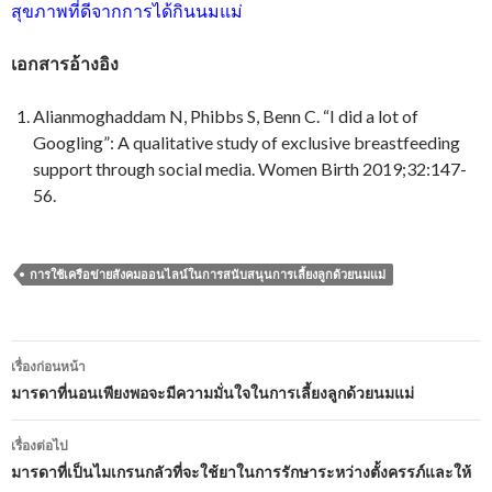
สุขภาพที่ดีจากการได้กินนมแม่
เอกสารอ้างอิง
Alianmoghaddam N, Phibbs S, Benn C. “I did a lot of
Googling”: A qualitative study of exclusive breastfeeding
support through social media. Women Birth 2019;32:147-
56.
การใช้เครือข่ายสังคมออนไลน์ในการสนับสนุนการเลี้ยงลูกด้วยนมแม่
เมนู
เรื่องก่อนหน้า
นำทาง
มารดาที่นอนเพียงพอจะมีความมั่นใจในการเลี้ยงลูกด้วยนมแม่
เรื่อง
เรื่องต่อไป
มารดาที่เป็นไมเกรนกลัวที่จะใช้ยาในการรักษาระหว่างตั้งครรภ์และให้