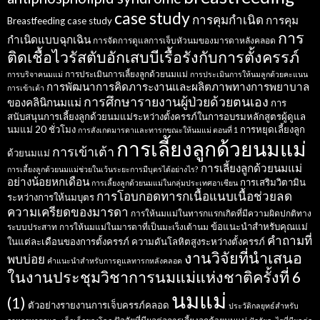
case study
การคุมกำเนิด
การคุม
Breastfeeding case study
การ
กำเนิดแบบฉุกเฉิน
การจัดการดูแลการเจ็บหัวนมของมารดาหลังคลอด
ติดเชื้อไวรัสตับอักเสบบีเรื้อรังกับการตั้งครรภ์
การประเมินการเลี้ยงลูกด้วยนมแม่
การบริจาคนมแม่
การประเมินการให้นมลูกด้วยคะแนน
การพัฒนาการคิดภาระงานและผลิตภาพทางการพยาบาล
การเข้าเต้า
การศึกษารายงานผู้ป่วยด้วยตนเอง
ของคลินิกนมแม่
การ
สนับสนุนการเลี้ยงลูกด้วยนมแม่ระหว่างตั้งครรภ์ในการอบรมหลักสูตรผู้ดูแล
นมแม่ 20 ชั่วโมง
การหยุดเลี้ยงลูก
การสังเกตมารดาและทารกขณะให้นมแม่ ตอนที่ 1
การเลี้ยงลูกด้วยนมแม่
การเข้าเต้า
ด้วยนมแม่
การเลี้ยงลูกด้วยนมแม่
การเลี้ยงลูกด้วยนมแม่ช่วยในเว้นระยะการมีบุตรได้อย่างไร?
อย่างน้อยหกเดือน
การเสริมวิตามิน
การเลี้ยงลูกด้วยนมแม่ในกลุ่มประเทศอาเซียน
การโอบกอดทารกเนื้อแนบเนื้อช่วยลด
ระหว่างการให้นมบุตร
ความเครียดของมารดา
การให้นมแม่ในทารกแรกเกิดที่มีความผิดปกติทาง
ข้อแนะนำสำหรับคุณแม่
ระบบประสาท
การให้นมแม่ในมารดาที่เป็นมะเร็งเต้านม
คำถามที่
ในแต่ละเดือนของการตั้งครรภ์
ความดันโลหิตสูงระหว่างตั้งครรภ์
งานวิจัยที่นำเสนอ
พบบ่อย
คำแนะนำสำหรับการดูแลทารกหลังคลอด
ในงานประชุมวิชาการนมแม่แห่งชาติครั้งที่ 6
นมแม่
(1)
ตัวอย่างรายงานการเจ็บครรภ์คลอด
ประวัติกลยุทธ์สำหรับ