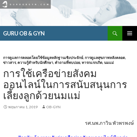
ค้นหา
GURU OB & GYN
ข้าม
เมนูหลัก
ไป
ยัง
เนื้อหา
การดูแลการคลอดโดยใช้ข้อมูลหลักฐานเชิงประจักษ์
,
การดูแลสุขภาพหลังคลอด
,
ข่าวสาร
,
ความรู้สำหรับนักศึกษา
,
คำถามที่พบบ่อย
,
ทารกแรกเกิด
,
นมแม่
การใช้เครือข่ายสังคม
ออนไลน์ในการสนับสนุนการ
เลี้ยงลูกด้วยนมแม่
พฤษภาคม 1, 2019
OB-GYN
รศ.นพ.ภาวิน พัวพรพงษ์