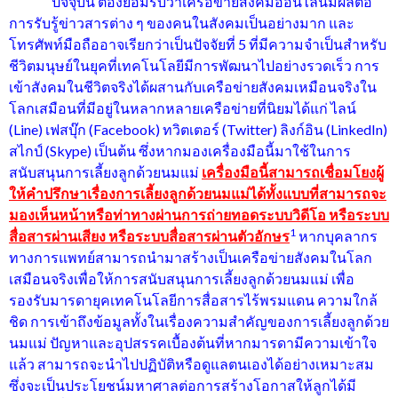
ปัจจุบัน ต้องยอมรับว่าเครือข่ายสังคมออนไลน์มีผลต่อ
การรับรู้ข่าวสารต่าง ๆ ของคนในสังคมเป็นอย่างมาก และ
โทรศัพท์มือถืออาจเรียกว่าเป็นปัจจัยที่ 5 ที่มีความจำเป็นสำหรับ
ชีวิตมนุษย์ในยุคที่เทคโนโลยีมีการพัฒนาไปอย่างรวดเร็ว การ
เข้าสังคมในชีวิตจริงได้ผสานกับเครือข่ายสังคมเหมือนจริงใน
โลกเสมือนที่มีอยู่ในหลากหลายเครือข่ายที่นิยมได้แก่ ไลน์
(Line) เฟสบุ๊ก (Facebook) ทวิตเตอร์ (Twitter) ลิงก์อิน (LinkedIn)
สไกป์ (Skype) เป็นต้น ซึ่งหากมองเครื่องมือนี้มาใช้ในการ
สนับสนุนการเลี้ยงลูกด้วยนมแม่
เครื่องมือนี้สามารถเชื่อมโยงผู้
ให้คำปรึกษาเรื่องการเลี้ยงลูกด้วยนมแม่ได้ทั้งแบบที่สามารถจะ
มองเห็นหน้าหรือท่าทางผ่านการถ่ายทอดระบบวิดีโอ หรือระบบ
1
สื่อสารผ่านเสียง หรือระบบสื่อสารผ่านตัวอักษร
หากบุคลากร
ทางการแพทย์สามารถนำมาสร้างเป็นเครือข่ายสังคมในโลก
เสมือนจริงเพื่อให้การสนับสนุนการเลี้ยงลูกด้วยนมแม่ เพื่อ
รองรับมารดายุคเทคโนโลยีการสื่อสารไร้พรมแดน ความใกล้
ชิด การเข้าถึงข้อมูลทั้งในเรื่องความสำคัญของการเลี้ยงลูกด้วย
นมแม่ ปัญหาและอุปสรรคเบื้องต้นที่หากมารดามีความเข้าใจ
แล้ว สามารถจะนำไปปฏิบัติหรือดูแลตนเองได้อย่างเหมาะสม
ซึ่งจะเป็นประโยชน์มหาศาลต่อการสร้างโอกาสให้ลูกได้มี